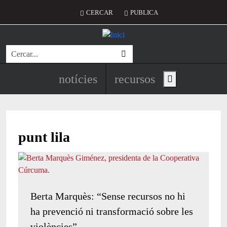
Vés al contingut
Menú del compte d'usuari
CERCAR
PUBLICA
Cerca
Navegació principal de l'encapç
notícies
recursos
Show main menu
punt lila
Berta Marquès: “Sense recursos no hi
ha prevenció ni transformació sobre les
violències”