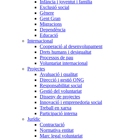
Infància i joventut i família
Exclusió social
Gènere
Gent Gran
Migracions
Dependència
Educació
Internacional
Cooperació al desenvolupament
Drets humans i desigualtat
Processos de pau
Voluntariat internacional
Projectes
Avaluació i qualitat
Direcció i gestió ONG
Responsabilitat social
Gestió del voluntariat
Disseny de projectes
Innovació i emprenedoria social
Treball en xarxa
Participació interna
Jurídic
Contractació
Normativa entitat
Marc legal voluntariat