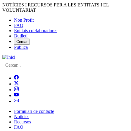
Vés
NOTÍCIES I RECURSOS PER A LES ENTITATS I EL
al
VOLUNTARIAT
contingut
Non Profit
FAQ
Menú
Entitats col·laboradores
del
Butlletí
compte
Cercar
Publica
d'usuari
Cerca
Formulari de contacte
Notícies
Navegació
Recursos
principal
FAQ