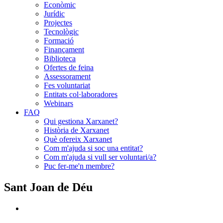
Econòmic
Jurídic
Projectes
Tecnològic
Formació
Finançament
Biblioteca
Ofertes de feina
Assessorament
Fes voluntariat
Entitats col·laboradores
Webinars
FAQ
Qui gestiona Xarxanet?
Història de Xarxanet
Què ofereix Xarxanet
Com m'ajuda si soc una entitat?
Com m'ajuda si vull ser voluntari/a?
Puc fer-me'n membre?
Sant Joan de Déu