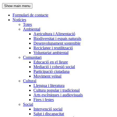
de
Show main menu
l'encapçalament
Formulari de contacte
Notícies
Navegació
Totes
principal
Ambiental
Agricultura i Alimentació
Biodiversitat i espais naturals
Desenvolupament sostenible
Reciclatge i reutilització
Voluntariat ambiental
Comunitari
Educació en el lleure
Mediació i cohesió social
Participació ciutadana
Moviment veïnal
Cultural
Llengua i literatura
Cultura popular i tradicional
Arts escèniques i audiovisuals
Fires i festes
Social
Intervenció social
Salut i discapacitat