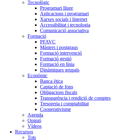
Tecnològic
Programari lliure
Aplicacions i programari
Xarxes socials i Internet
Accessibilitat i tecnologia
Comunicació associativa
Formació
PFAVC
Màsters i postgraus
Formació intervenció
Formació gestió
Formació en línia
Dinàmiques grupals
Econòmic
Banca ètica
Captació de fons
Obligacions fiscals
Transparència i rendició de comptes
Tresoreria i comptabilitat
Cooperativisme
Agenda
Opinió
Vídeos
Recursos
Tots