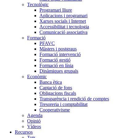
Tecnològic
Programari lliure
Aplicacions i programari
Xarxes socials i Internet
Accessibilitat i tecnologia
Comunicació associativa
Formació
PFAVC
Màsters i postgraus
Formació intervenció
Formació gestió
Formació en línia
Dinàmiques grupals
Econòmic
Banca ètica
Captació de fons
Obligacions fiscals
Transparència i rendició de comptes
Tresoreria i comptabilitat
Cooperativisme
Agenda
Opinió
Vídeos
Recursos
Tots