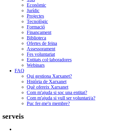
Econòmic
Jurídic
Projectes
Tecnològic
Formació
Finançament
Biblioteca
Ofertes de feina
Assessorament
Fes voluntariat
Entitats col·laboradores
Webinars
FAQ
Qui gestiona Xarxanet?
Història de Xarxanet
Què ofereix Xarxanet
Com m'ajuda si soc una entitat?
Com m'ajuda si vull ser voluntari/a?
Puc fer-me'n membre?
serveis