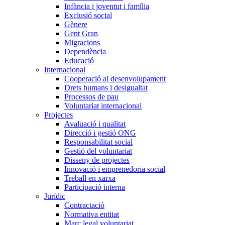
Infància i joventut i família
Exclusió social
Gènere
Gent Gran
Migracions
Dependència
Educació
Internacional
Cooperació al desenvolupament
Drets humans i desigualtat
Processos de pau
Voluntariat internacional
Projectes
Avaluació i qualitat
Direcció i gestió ONG
Responsabilitat social
Gestió del voluntariat
Disseny de projectes
Innovació i emprenedoria social
Treball en xarxa
Participació interna
Jurídic
Contractació
Normativa entitat
Marc legal voluntariat