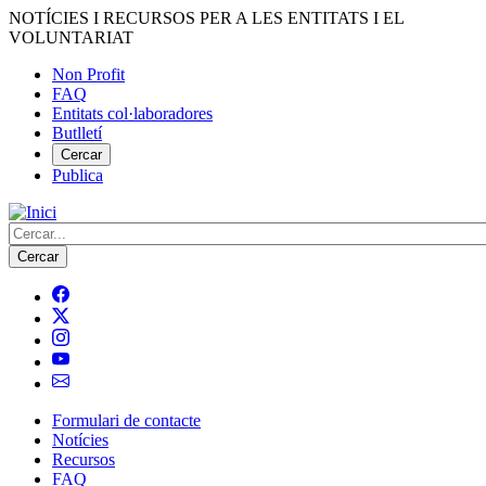
Vés
NOTÍCIES I RECURSOS PER A LES ENTITATS I EL
al
VOLUNTARIAT
contingut
Non Profit
FAQ
Menú
Entitats col·laboradores
del
Butlletí
compte
Cercar
Publica
d'usuari
Cerca
Formulari de contacte
Notícies
Navegació
Recursos
principal
FAQ