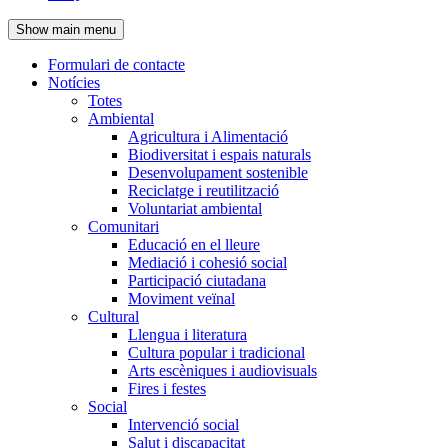
de
Show main menu
l'encapçalament
Formulari de contacte
Notícies
Navegació
Totes
principal
Ambiental
Agricultura i Alimentació
Biodiversitat i espais naturals
Desenvolupament sostenible
Reciclatge i reutilització
Voluntariat ambiental
Comunitari
Educació en el lleure
Mediació i cohesió social
Participació ciutadana
Moviment veïnal
Cultural
Llengua i literatura
Cultura popular i tradicional
Arts escèniques i audiovisuals
Fires i festes
Social
Intervenció social
Salut i discapacitat