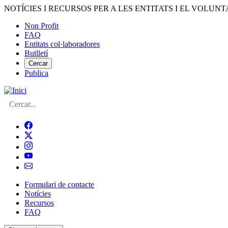
Vés
NOTÍCIES I RECURSOS PER A LES ENTITATS I EL VOLUNT
al
Non Profit
contingut
FAQ
Menú
Entitats col·laboradores
del
Butlletí
compte
Cercar
Publica
d'usuari
Cerca
Formulari de contacte
Notícies
Navegació
Recursos
principal
FAQ
de