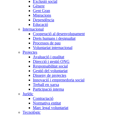
Exclusió social
Gènere
Gent Gran
Migracions
Dependència
Educació
Internacional
Cooperació al desenvolupament
Drets humans i desigualtat
Processos de pau
Voluntariat internacional
Projectes
Avaluació i qualitat
Direcció i gestió ONG
Responsabilitat social
Gestió del voluntariat
Disseny de projectes
Innovació i emprenedoria social
Treball en xarxa
Participació interna
Jurídic
Contractació
Normativa entitat
Marc legal voluntariat
Tecnològic