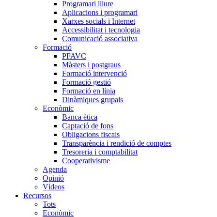
Programari lliure
Aplicacions i programari
Xarxes socials i Internet
Accessibilitat i tecnologia
Comunicació associativa
Formació
PFAVC
Màsters i postgraus
Formació intervenció
Formació gestió
Formació en línia
Dinàmiques grupals
Econòmic
Banca ètica
Captació de fons
Obligacions fiscals
Transparència i rendició de comptes
Tresoreria i comptabilitat
Cooperativisme
Agenda
Opinió
Vídeos
Recursos
Tots
Econòmic