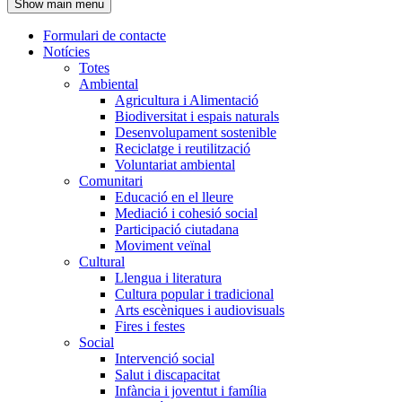
Show main menu
l'encapçalament
Formulari de contacte
Notícies
Navegació
Totes
principal
Ambiental
Agricultura i Alimentació
Biodiversitat i espais naturals
Desenvolupament sostenible
Reciclatge i reutilització
Voluntariat ambiental
Comunitari
Educació en el lleure
Mediació i cohesió social
Participació ciutadana
Moviment veïnal
Cultural
Llengua i literatura
Cultura popular i tradicional
Arts escèniques i audiovisuals
Fires i festes
Social
Intervenció social
Salut i discapacitat
Infància i joventut i família