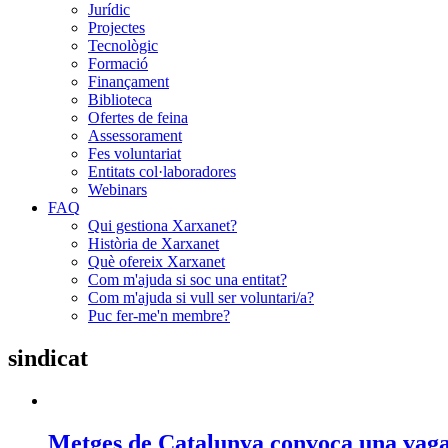
Jurídic
Projectes
Tecnològic
Formació
Finançament
Biblioteca
Ofertes de feina
Assessorament
Fes voluntariat
Entitats col·laboradores
Webinars
FAQ
Qui gestiona Xarxanet?
Història de Xarxanet
Què ofereix Xarxanet
Com m'ajuda si soc una entitat?
Com m'ajuda si vull ser voluntari/a?
Puc fer-me'n membre?
sindicat
Metges de Catalunya convoca una vaga 