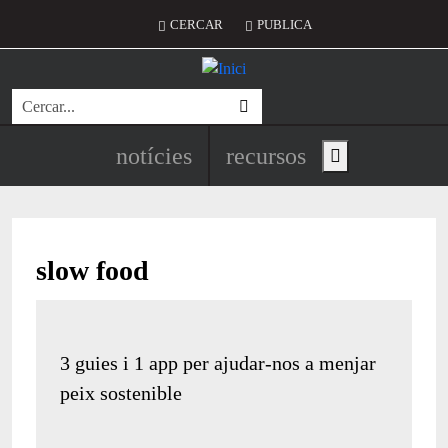
Vés al contingut
Menú del compte d'usuari
CERCAR
PUBLICA
Cerca
Navegació principal de l'encapç
notícies
recursos
Show main menu
slow food
3 guies i 1 app per ajudar-nos a menjar
peix sostenible