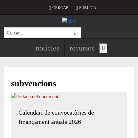
Vés al contingut
Menú del compte d'usuari
CERCAR
PUBLICA
Cerca
Navegació principal de l'encapç
notícies
recursos
Show main menu
subvencions
Calendari de convocatòries de
finançament anuals 2026