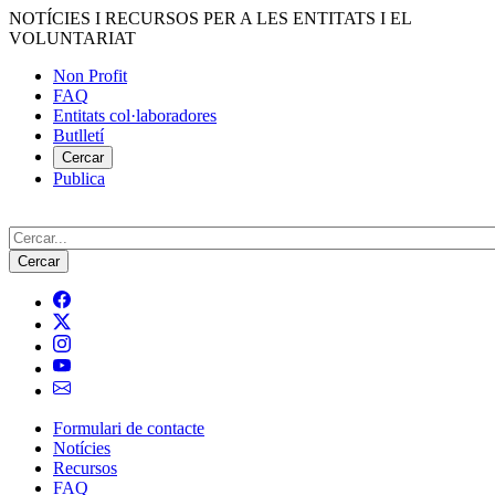
Vés
NOTÍCIES I RECURSOS PER A LES ENTITATS I EL
al
VOLUNTARIAT
contingut
Non Profit
FAQ
Menú
Entitats col·laboradores
del
Butlletí
compte
Cercar
Publica
d'usuari
Cerca
Formulari de contacte
Notícies
Navegació
Recursos
principal
FAQ