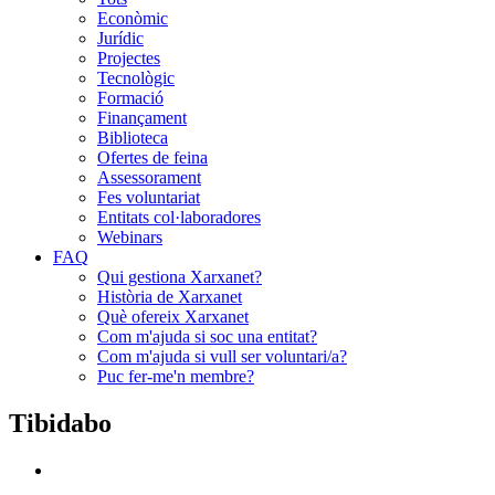
Econòmic
Jurídic
Projectes
Tecnològic
Formació
Finançament
Biblioteca
Ofertes de feina
Assessorament
Fes voluntariat
Entitats col·laboradores
Webinars
FAQ
Qui gestiona Xarxanet?
Història de Xarxanet
Què ofereix Xarxanet
Com m'ajuda si soc una entitat?
Com m'ajuda si vull ser voluntari/a?
Puc fer-me'n membre?
Tibidabo