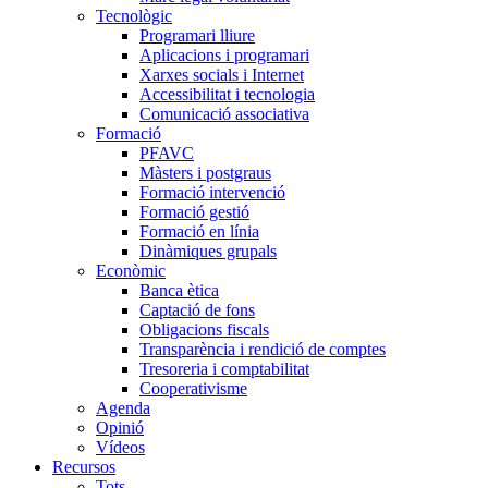
Tecnològic
Programari lliure
Aplicacions i programari
Xarxes socials i Internet
Accessibilitat i tecnologia
Comunicació associativa
Formació
PFAVC
Màsters i postgraus
Formació intervenció
Formació gestió
Formació en línia
Dinàmiques grupals
Econòmic
Banca ètica
Captació de fons
Obligacions fiscals
Transparència i rendició de comptes
Tresoreria i comptabilitat
Cooperativisme
Agenda
Opinió
Vídeos
Recursos
Tots