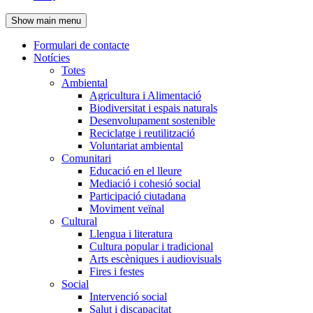
de
Show main menu
l'encapçalament
Formulari de contacte
Notícies
Navegació
Totes
principal
Ambiental
Agricultura i Alimentació
Biodiversitat i espais naturals
Desenvolupament sostenible
Reciclatge i reutilització
Voluntariat ambiental
Comunitari
Educació en el lleure
Mediació i cohesió social
Participació ciutadana
Moviment veïnal
Cultural
Llengua i literatura
Cultura popular i tradicional
Arts escèniques i audiovisuals
Fires i festes
Social
Intervenció social
Salut i discapacitat