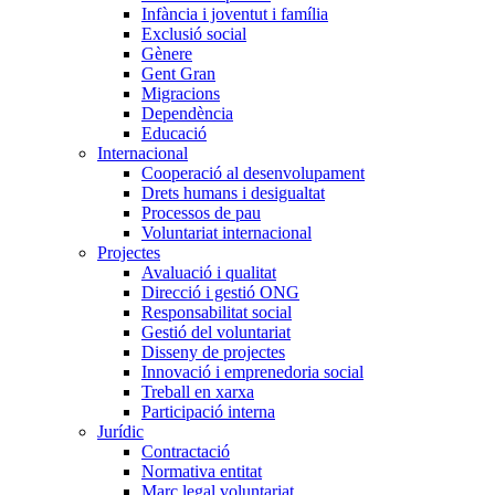
Infància i joventut i família
Exclusió social
Gènere
Gent Gran
Migracions
Dependència
Educació
Internacional
Cooperació al desenvolupament
Drets humans i desigualtat
Processos de pau
Voluntariat internacional
Projectes
Avaluació i qualitat
Direcció i gestió ONG
Responsabilitat social
Gestió del voluntariat
Disseny de projectes
Innovació i emprenedoria social
Treball en xarxa
Participació interna
Jurídic
Contractació
Normativa entitat
Marc legal voluntariat