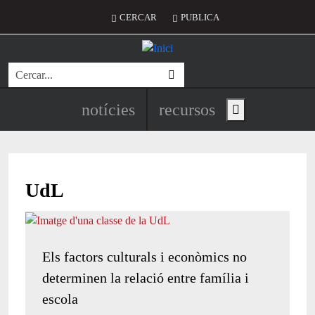
Vés al contingut
Menú del compte d'usuari
CERCAR
PUBLICA
Cerca
Navegació principal de l'encapç
notícies
recursos
Show main menu
UdL
Els factors culturals i econòmics no
determinen la relació entre família i
escola