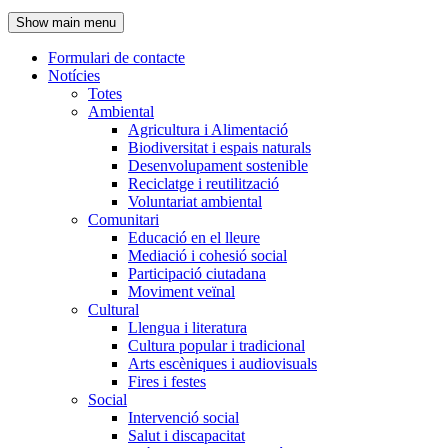
de
Show main menu
l'encapçalament
Formulari de contacte
Notícies
Navegació
Totes
principal
Ambiental
Agricultura i Alimentació
Biodiversitat i espais naturals
Desenvolupament sostenible
Reciclatge i reutilització
Voluntariat ambiental
Comunitari
Educació en el lleure
Mediació i cohesió social
Participació ciutadana
Moviment veïnal
Cultural
Llengua i literatura
Cultura popular i tradicional
Arts escèniques i audiovisuals
Fires i festes
Social
Intervenció social
Salut i discapacitat