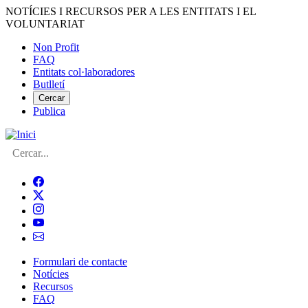
Vés
NOTÍCIES I RECURSOS PER A LES ENTITATS I EL
al
VOLUNTARIAT
contingut
Non Profit
FAQ
Menú
Entitats col·laboradores
del
Butlletí
compte
Cercar
Publica
d'usuari
Cerca
Formulari de contacte
Notícies
Navegació
Recursos
principal
FAQ