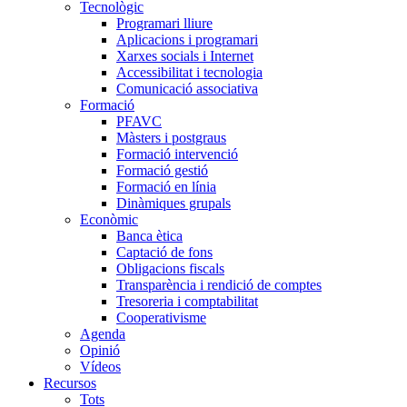
Tecnològic
Programari lliure
Aplicacions i programari
Xarxes socials i Internet
Accessibilitat i tecnologia
Comunicació associativa
Formació
PFAVC
Màsters i postgraus
Formació intervenció
Formació gestió
Formació en línia
Dinàmiques grupals
Econòmic
Banca ètica
Captació de fons
Obligacions fiscals
Transparència i rendició de comptes
Tresoreria i comptabilitat
Cooperativisme
Agenda
Opinió
Vídeos
Recursos
Tots