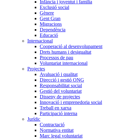
Infància i joventut i família
Exclusió social
Gènere
Gent Gran
Migracions
Dependència
Educació
Internacional
Cooperació al desenvolupament
Drets humans i desigualtat
Processos de pau
Voluntariat internacional
Projectes
Avaluació i qualitat
Direcció i gestió ONG
Responsabilitat social
Gestió del voluntariat
Disseny de projectes
Innovació i emprenedoria social
Treball en xarxa
Participació interna
Jurídic
Contractació
Normativa entitat
Marc legal voluntariat