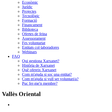
Econòmic
Jurídic
Projectes
Tecnològic
Formació
Finançament
Biblioteca
Ofertes de feina
Assessorament
Fes voluntariat
Entitats col·laboradores
Webinars
FAQ
Qui gestiona Xarxanet?
Història de Xarxanet
Què ofereix Xarxanet
Com m'ajuda si soc una entitat?
Com m'ajuda si vull ser voluntari/a?
Puc fer-me'n membre?
Vallès Oriental