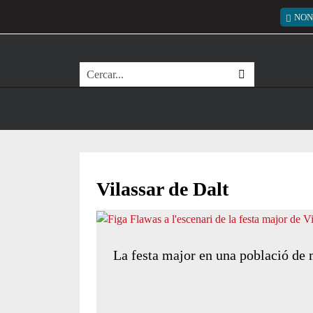
Vés al contingut
Menú
NON
Cerca
Vilassar de Dalt
La festa major en una població de 