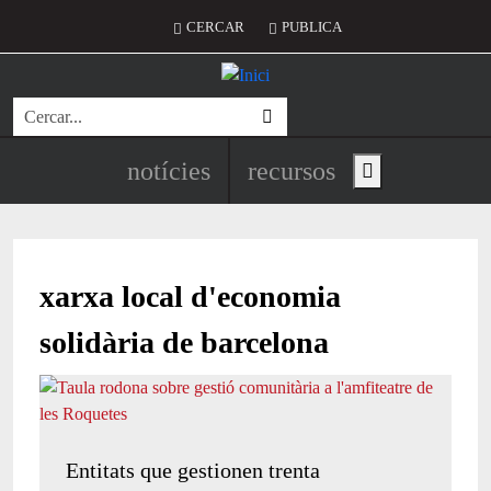
Vés al contingut
Menú del compte d'usuari
CERCAR
PUBLICA
Cerca
Navegació principal de l'encapç
notícies
recursos
Show main menu
xarxa local d'economia
solidària de barcelona
Entitats que gestionen trenta