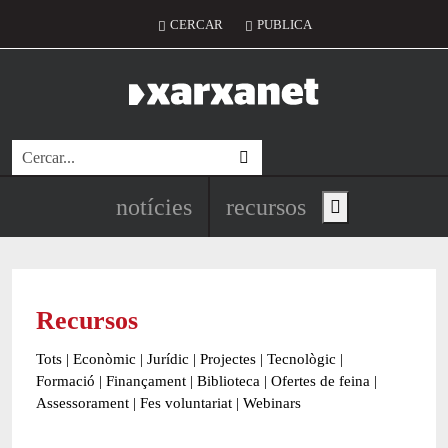
Vés al contingut
Menú del compte d'usuari
CERCAR
PUBLICA
Cerca
Navegació principal de l'encapç
notícies
recursos
Show main menu
Recursos
Tots
|
Econòmic
|
Jurídic
|
Projectes
|
Tecnològic
|
Formació
|
Finançament
|
Biblioteca
|
Ofertes de feina
|
Assessorament
|
Fes voluntariat
|
Webinars