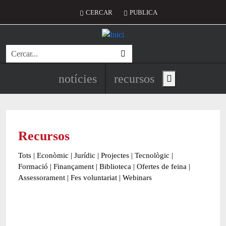
Vés al contingut
Menú del compte d'usuari
CERCAR
PUBLICA
Cerca
Navegació principal de l'encapç
notícies
recursos
Show main menu
Recursos
Tots
|
Econòmic
|
Jurídic
|
Projectes
|
Tecnològic
|
Formació
|
Finançament
|
Biblioteca
|
Ofertes de feina
|
Assessorament
|
Fes voluntariat
|
Webinars