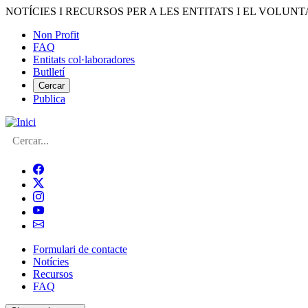
Vés
NOTÍCIES I RECURSOS PER A LES ENTITATS I EL VOLUNT
al
Non Profit
contingut
FAQ
Menú
Entitats col·laboradores
del
Butlletí
compte
Cercar
Publica
d'usuari
Cerca
Formulari de contacte
Notícies
Navegació
Recursos
principal
FAQ
de