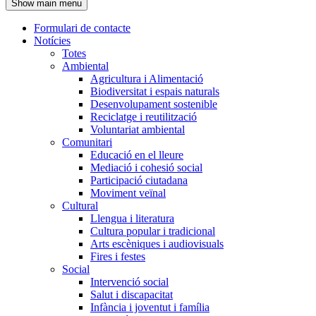
Show main menu
l'encapçalament
Formulari de contacte
Notícies
Navegació
Totes
principal
Ambiental
Agricultura i Alimentació
Biodiversitat i espais naturals
Desenvolupament sostenible
Reciclatge i reutilització
Voluntariat ambiental
Comunitari
Educació en el lleure
Mediació i cohesió social
Participació ciutadana
Moviment veïnal
Cultural
Llengua i literatura
Cultura popular i tradicional
Arts escèniques i audiovisuals
Fires i festes
Social
Intervenció social
Salut i discapacitat
Infància i joventut i família