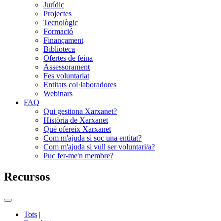
Jurídic
Projectes
Tecnològic
Formació
Finançament
Biblioteca
Ofertes de feina
Assessorament
Fes voluntariat
Entitats col·laboradores
Webinars
FAQ
Qui gestiona Xarxanet?
Història de Xarxanet
Què ofereix Xarxanet
Com m'ajuda si soc una entitat?
Com m'ajuda si vull ser voluntari/a?
Puc fer-me'n membre?
Recursos
Commutador
del
Tots
|
menú