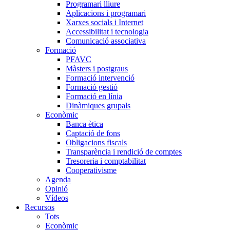
Programari lliure
Aplicacions i programari
Xarxes socials i Internet
Accessibilitat i tecnologia
Comunicació associativa
Formació
PFAVC
Màsters i postgraus
Formació intervenció
Formació gestió
Formació en línia
Dinàmiques grupals
Econòmic
Banca ètica
Captació de fons
Obligacions fiscals
Transparència i rendició de comptes
Tresoreria i comptabilitat
Cooperativisme
Agenda
Opinió
Vídeos
Recursos
Tots
Econòmic