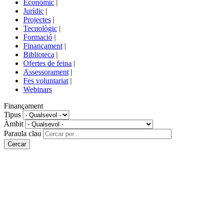
Econòmic
|
de
Jurídic
|
portals
Projectes
|
Tecnològic
|
Formació
|
Finançament
|
Biblioteca
|
Ofertes de feina
|
Assessorament
|
Fes voluntariat
|
Webinars
Finançament
Tipus
Àmbit
Paraula clau