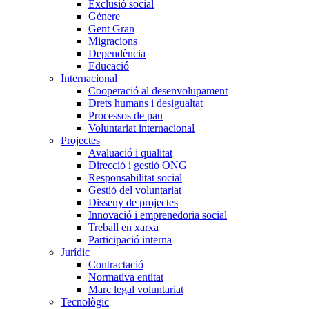
Exclusió social
Gènere
Gent Gran
Migracions
Dependència
Educació
Internacional
Cooperació al desenvolupament
Drets humans i desigualtat
Processos de pau
Voluntariat internacional
Projectes
Avaluació i qualitat
Direcció i gestió ONG
Responsabilitat social
Gestió del voluntariat
Disseny de projectes
Innovació i emprenedoria social
Treball en xarxa
Participació interna
Jurídic
Contractació
Normativa entitat
Marc legal voluntariat
Tecnològic