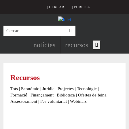
Vés al contingut
Menú del compte d'usuari
CERCAR
PUBLICA
Cerca
Navegació principal de l'encapç
notícies
recursos
Show main menu
Recursos
Tots
|
Econòmic
|
Jurídic
|
Projectes
|
Tecnològic
|
Formació
|
Finançament
|
Biblioteca
|
Ofertes de feina
|
Assessorament
|
Fes voluntariat
|
Webinars