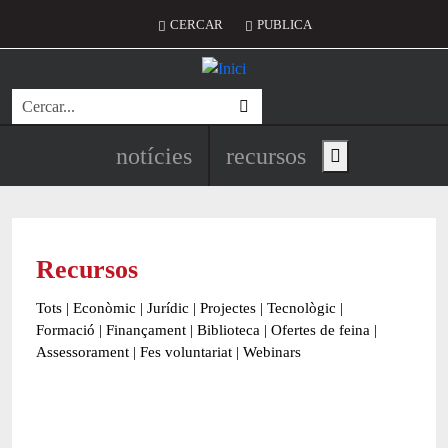
Vés al contingut
Menú del compte d'usuari
CERCAR
PUBLICA
Cerca
Navegació principal de l'encapç
notícies
recursos
Show main menu
Recursos
Tots
|
Econòmic
|
Jurídic
|
Projectes
|
Tecnològic
|
Formació
|
Finançament
|
Biblioteca
|
Ofertes de feina
|
Assessorament
|
Fes voluntariat
|
Webinars