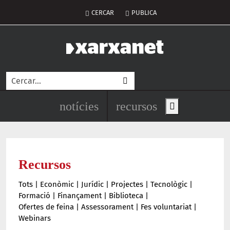
Vés al contingut
Menú del compte d'usuari
CERCAR
PUBLICA
Cerca
Navegació principal de l'encapç
notícies
recursos
Show main men
Recursos
Tots
|
Econòmic
|
Jurídic
|
Projectes
|
Tecnològic
|
Formació
|
Finançament
|
Biblioteca
|
Ofertes de feina
|
Assessorament
|
Fes voluntariat
|
Webinars