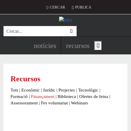
Vés al contingut
Menú del compte d'usuari
CERCAR
PUBLICA
Cerca
Navegació principal de l'encapç
notícies
recursos
Show main menu
Recursos
Tots
|
Econòmic
|
Jurídic
|
Projectes
|
Tecnològic
|
Formació
|
Finançament
|
Biblioteca
|
Ofertes de feina
|
Assessorament
|
Fes voluntariat
|
Webinars