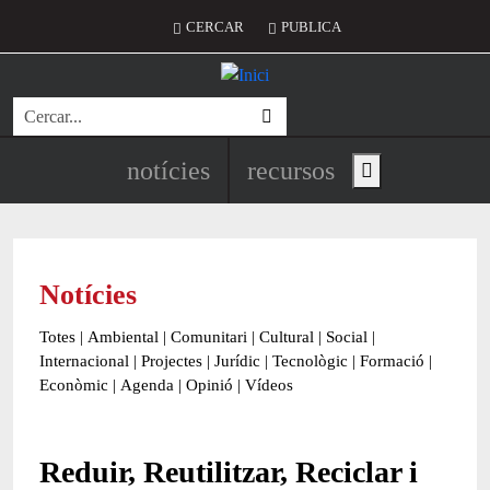
Vés al contingut
Menú del compte d'usuari
CERCAR
PUBLICA
Cerca
Navegació principal de l'encapç
notícies
recursos
Show main menu
Notícies
Totes
|
Ambiental
|
Comunitari
|
Cultural
|
Social
|
Internacional
|
Projectes
|
Jurídic
|
Tecnològic
|
Formació
|
Econòmic
|
Agenda
|
Opinió
|
Vídeos
Reduir, Reutilitzar, Reciclar i