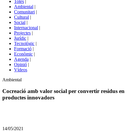
Totes
|
menú
Ambiental
|
de
Comunitari
|
portals
Cultural
|
Social
|
Internacional
|
Projectes
|
Jurídic
|
Tecnològic
|
Formació
|
Econòmic
|
Agenda
|
Opinió
|
Vídeos
Àmbit
Ambiental
de
la
Cocreació amb valor social per convertir residus en
notícia
productes innovadors
Comparteix
Compartir
en
14/05/2021