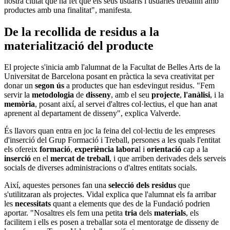
nostra ciutat que ha fet que els seus usuaris i usuàries treballin amb
productes amb una finalitat", manifesta.
De la recollida de residus a la
materialització del producte
El projecte s'inicia amb l'alumnat de la Facultat de Belles Arts de la
Universitat de Barcelona posant en pràctica la seva creativitat per
donar un
segon ús
a productes que han esdevingut residus. "Fem
servir la
metodologia
de
disseny
, amb el seu
projecte
,
l'anàlisi
, i la
memòria
, posant així, al servei d'altres col·lectius, el que han anat
aprenent al departament de disseny", explica Valverde.
És llavors quan entra en joc la feina del col·lectiu de les empreses
d'inserció del Grup Formació i Treball, persones a les quals l'entitat
els ofereix
formació
,
experiència labora
l i
orientació
cap a la
inserció
en el
mercat de treball
, i que arriben derivades dels serveis
socials de diverses administracions o d'altres entitats socials.
Així, aquestes persones fan una
selecció dels residus
que
s'utilitzaran als projectes. Vidal explica que l'alumnat els fa arribar
les
necessitats
quant a elements que des de la Fundació podrien
aportar. "Nosaltres els fem una petita
tria
dels
materials
, els
facilitem i ells es posen a treballar sota el mentoratge de disseny de