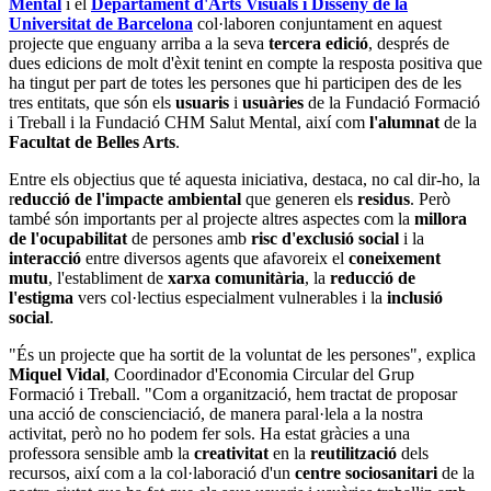
Mental
i el
Departament d'Arts Visuals i Disseny de la
Universitat de Barcelona
col·laboren conjuntament en aquest
projecte que enguany arriba a la seva
tercera edició
, després de
dues edicions de molt d'èxit tenint en compte la resposta positiva que
ha tingut per part de totes les persones que hi participen des de les
tres entitats, que són els
usuaris
i
usuàries
de la Fundació Formació
i Treball i la Fundació CHM Salut Mental, així com
l'alumnat
de la
Facultat de Belles Arts
.
Entre els objectius que té aquesta iniciativa, destaca, no cal dir-ho, la
r
educció de l'impacte ambiental
que generen els
residus
. Però
també són importants per al projecte altres aspectes com la
millora
de l'ocupabilitat
de persones amb
risc d'exclusió social
i la
interacció
entre diversos agents que afavoreix el
coneixement
mutu
, l'establiment de
xarxa comunitària
, la
reducció de
l'estigma
vers col·lectius especialment vulnerables i la
inclusió
social
.
"És un projecte que ha sortit de la voluntat de les persones", explica
Miquel Vidal
, Coordinador d'Economia Circular del Grup
Formació i Treball. "Com a organització, hem tractat de proposar
una acció de conscienciació, de manera paral·lela a la nostra
activitat, però no ho podem fer sols. Ha estat gràcies a una
professora sensible amb la
creativitat
en la
reutilització
dels
recursos, així com a la col·laboració d'un
centre sociosanitari
de la