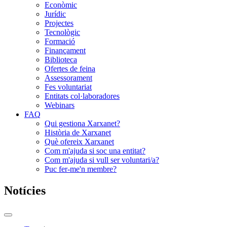
Econòmic
Jurídic
Projectes
Tecnològic
Formació
Finançament
Biblioteca
Ofertes de feina
Assessorament
Fes voluntariat
Entitats col·laboradores
Webinars
FAQ
Qui gestiona Xarxanet?
Història de Xarxanet
Què ofereix Xarxanet
Com m'ajuda si soc una entitat?
Com m'ajuda si vull ser voluntari/a?
Puc fer-me'n membre?
Notícies
Commutador
del