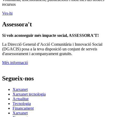
Voluntariat, assessorament, publicacions i molt més als nostres
recursos
Ves-hi
Assessora't
Si vols aconseguir més impacte social, ASSESSORA'T!
La
Direcció General d’Acció Comunitària i Innovació Social
(DGACIS)
posa a la teva disposició un conjunt de serveis
d'assessorament i acompanyament gratuïts.
Més informació
Segueix-nos
Xarxanet
Xarxanet tecnologia
Actualitat
Tecnologia
Finançament