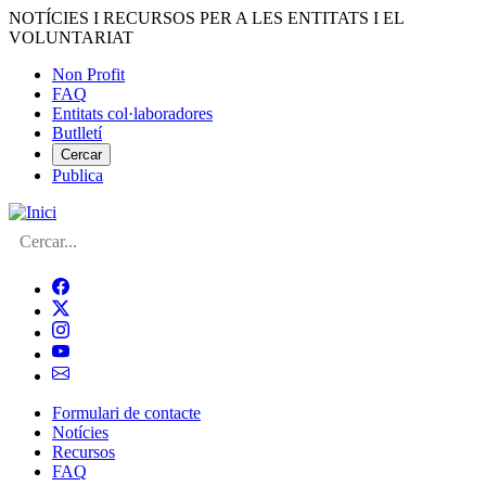
Vés
NOTÍCIES I RECURSOS PER A LES ENTITATS I EL
al
VOLUNTARIAT
contingut
Non Profit
FAQ
Menú
Entitats col·laboradores
del
Butlletí
compte
Cercar
Publica
d'usuari
Cerca
Formulari de contacte
Notícies
Navegació
Recursos
principal
FAQ