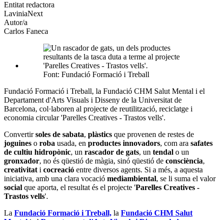
altres
Entitat redactora
xarxes
LaviniaNext
socials
Autor/a
Carlos Faneca
Font: Fundació Formació i Treball
Fundació Formació i Treball, la Fundació CHM Salut Mental i el
Departament d'Arts Visuals i Disseny de la Universitat de
Barcelona, col·laboren al projecte de reutilització, reciclatge i
economia circular 'Parelles Creatives - Trastos vells'.
Convertir
soles de sabata
,
plàstics
que provenen de restes de
joguines
o
roba
usada, en
productes innovadors
, com ara
safates
de cultiu hidropònic
, un
rascador de gats
, un
tendal
o un
gronxador
, no és qüestió de màgia, sinó qüestió de
consciència
,
creativitat
i
cocreació
entre diversos agents. Si a més, a aquesta
iniciativa, amb una clara vocació
mediambiental
, se li suma el valor
social
que aporta, el resultat és el projecte '
Parelles Creatives -
Trastos vells
'.
La
Fundació Formació i Treball,
la
Fundació CHM Salut