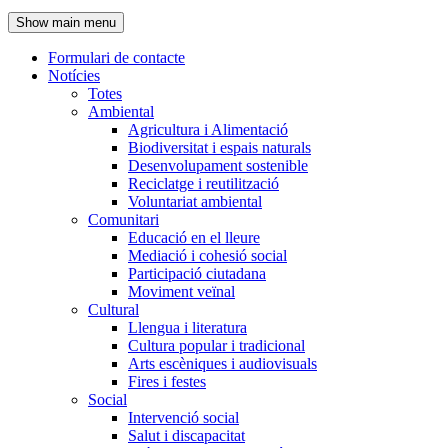
de
Show main menu
l'encapçalament
Formulari de contacte
Notícies
Navegació
Totes
principal
Ambiental
Agricultura i Alimentació
Biodiversitat i espais naturals
Desenvolupament sostenible
Reciclatge i reutilització
Voluntariat ambiental
Comunitari
Educació en el lleure
Mediació i cohesió social
Participació ciutadana
Moviment veïnal
Cultural
Llengua i literatura
Cultura popular i tradicional
Arts escèniques i audiovisuals
Fires i festes
Social
Intervenció social
Salut i discapacitat