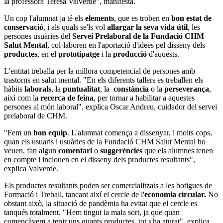
la professora Teresa Valverde", manifesta.
Un cop l'alumnat ja té els
elements
, que es troben en
bon estat de
conservació
, i als quals se'ls vol
allargar la seva vida útil
, les
persones usuàries del
Servei Prelaboral de la Fundació CHM
Salut Mental
, col·laboren en l'aportació d'idees pel disseny dels
productes
, en el
prototipatge
i la
producció
d'aquests.
L'entitat treballa per la millora competencial de persones amb
trastorns en salut mental. "En els diferents tallers es treballen els
hàbits
laborals
, la
puntualitat
, la
constància
o la
perseverança
,
així com la
recerca de feina
, per tornar a habilitar a aquestes
persones al món laboral", explica Oscar Andreu, cuidador del servei
prelaboral de CHM.
"Fem un
bon equip
. L'alumnat comença a dissenyar, i molts cops,
quan els usuaris i usuàries de la Fundació CHM Salut Mental ho
veuen, fan algun
comentari
o
suggerències
que els alumnes tenen
en compte i inclouen en el disseny dels productes resultants",
explica Valverde.
Els productes resultants poden ser comercialitzats a les botigues de
Formació i Treball, tancant així el cercle de l'
economia circular.
No
obstant això, la situació de pandèmia ha evitat que el cercle es
tanqués totalment. "Hem tingut la mala sort, ja que quan
començàvem a tenir uns quants productes, tot s'ha aturat", explica