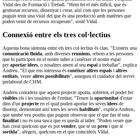
Vidal des de Formació i Treball. "Hem fet el més difícil, que és
gestionar recursos, dissenyar i crear, així com que les persones
puguin tenir una visió del que és una producció amb matèries que
poden venir de recursos recuperats", sosté Vidal.
Connexió entre els tres col·lectius
Aquesta bona sintonia entre els tres col·lectius és clau. "Existeix una
comunicació fluida
, amb diverses
reunions
, rebem a les persones
que hi participen en el nostre taller a conèixer el nostre espai
per
aportar idees
, o nosaltres anem al seu
espai
a treballar", explica
Andreu. "El que ens interessa és
conèixer altres espais
i
altres
entitats
, veure
altres
possibilitats
", assegura el cuidador del servei
prelaboral de CHM.
Andreu considera que aquest projecte aporta, sobretot, el poder fer
visibles
els i les usuàries de l'entitat. "Tenen la
oportunitat
d'estar
dins d'un
projecte
en el qual poden aportar les seves
idees
de
disseny, demostrant així totes les seves
habilitats
", explica Andreu,
que també veu positiu que puguin observar que el que fan té una
finalitat
i no és una tasca que es queda al taller. "Poden veure que
han creat quelcom que es pot
vendre
, que té un
preu
i que té
sortida
", afegeix, quelcom en el que coincideix Vidal.