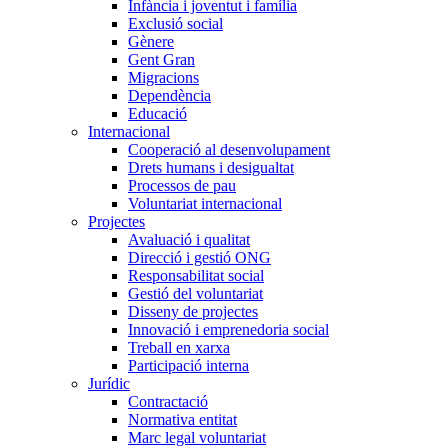
Infància i joventut i família
Exclusió social
Gènere
Gent Gran
Migracions
Dependència
Educació
Internacional
Cooperació al desenvolupament
Drets humans i desigualtat
Processos de pau
Voluntariat internacional
Projectes
Avaluació i qualitat
Direcció i gestió ONG
Responsabilitat social
Gestió del voluntariat
Disseny de projectes
Innovació i emprenedoria social
Treball en xarxa
Participació interna
Jurídic
Contractació
Normativa entitat
Marc legal voluntariat