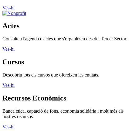
Vols fer voluntariat? Informa't i troba el teu lloc
Ves-hi
Actes
Consulteu l'agenda d'actes que s'organitzen des del Tercer Sector.
Ves-hi
Cursos
Descobriu tots els cursos que ofereixen les entitats.
Ves-hi
Recursos Econòmics
Banca ètica, captació de fons, economia solidària i molt més als
nostres recursos
Ves-hi