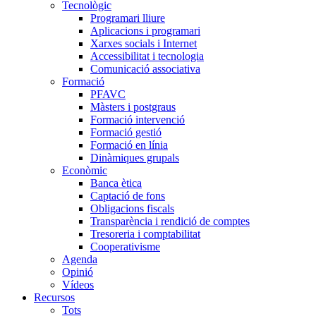
Tecnològic
Programari lliure
Aplicacions i programari
Xarxes socials i Internet
Accessibilitat i tecnologia
Comunicació associativa
Formació
PFAVC
Màsters i postgraus
Formació intervenció
Formació gestió
Formació en línia
Dinàmiques grupals
Econòmic
Banca ètica
Captació de fons
Obligacions fiscals
Transparència i rendició de comptes
Tresoreria i comptabilitat
Cooperativisme
Agenda
Opinió
Vídeos
Recursos
Tots