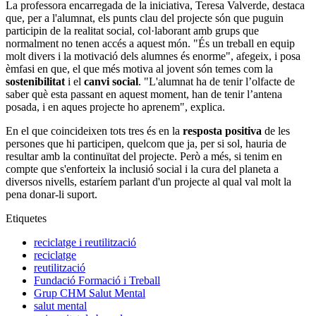
La professora encarregada de la iniciativa, Teresa Valverde, destaca
que, per a l'alumnat, els punts clau del projecte són que puguin
participin de la realitat social, col·laborant amb grups que
normalment no tenen accés a aquest món. "És un treball en equip
molt divers i la motivació dels alumnes és enorme", afegeix, i posa
èmfasi en que, el que més motiva al jovent són temes com la
sostenibilitat
i el
canvi social
. "L'alumnat ha de tenir l’olfacte de
saber què esta passant en aquest moment, han de tenir l’antena
posada, i en aques projecte ho aprenem", explica.
En el que coincideixen tots tres és en la
resposta positiva
de les
persones que hi participen, quelcom que ja, per si sol, hauria de
resultar amb la continuïtat del projecte. Però a més, si tenim en
compte que s'enforteix la inclusió social i la cura del planeta a
diversos nivells, estaríem parlant d'un projecte al qual val molt la
pena donar-li suport.
Etiquetes
reciclatge i reutilització
reciclatge
reutilització
Fundació Formació i Treball
Grup CHM Salut Mental
salut mental