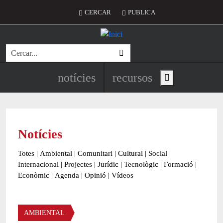
Vés al contingut
Menú del compte d'usuari
CERCAR
PUBLICA
Cerca
Navegació principal de l'encapç
notícies
recursos
Show main menu
Notícies
Totes
|
Ambiental
|
Comunitari
|
Cultural
|
Social
|
Internacional
|
Projectes
|
Jurídic
|
Tecnològic
|
Formació
|
Econòmic
|
Agenda
|
Opinió
|
Vídeos
Àmbit de la notícia
AMBIENTAL