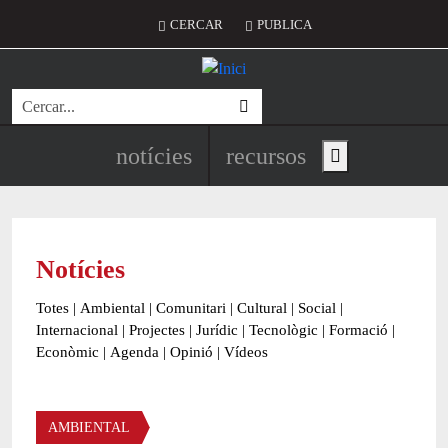
Vés al contingut
Menú del compte d'usuari
CERCAR
PUBLICA
Cerca
Navegació principal de l'encapç
notícies
recursos
Show main menu
Notícies
Totes
|
Ambiental
|
Comunitari
|
Cultural
|
Social
|
Internacional
|
Projectes
|
Jurídic
|
Tecnològic
|
Formació
|
Econòmic
|
Agenda
|
Opinió
|
Vídeos
Àmbit de la notícia
AMBIENTAL