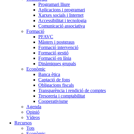
Programari lliure
Aplicacions i programari
Xarxes socials i Internet
Accessibilitat i tecnologia
Comunicació associativa
Formació
PFAVC
Màsters i postgraus
Formació intervenció
Formació gestió
Formació en línia
Dinàmiques grupals
Econòmic
Banca ètica
Captació de fons
Obligacions fiscals
Transparència i rendició de comptes
Tresoreria i comptabilitat
Cooperativisme
Agenda
Opinió
Vídeos
Recursos
Tots
Econòmic