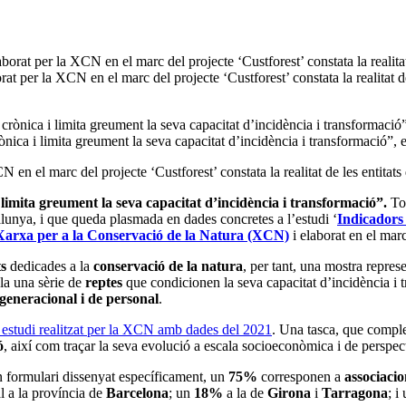
t per la XCN en el marc del projecte ‘Custforest’ constata la realitat de
 crònica i limita greument la seva capacitat d’incidència i transformació
en el marc del projecte ‘Custforest’ constata la realitat de les entitats
i limita greument la seva capacitat d’incidència i transformació”.
Tot
lunya, i que queda plasmada en dades concretes a l’estudi ‘
Indicadors 
Xarxa per a la Conservació de la Natura (XCN)
i elaborat en el marc
ts
dedicades a la
conservació de la natura
, per tant, una mostra repre
ula una sèrie de
reptes
que condicionen la seva capacitat d’incidència i t
generacional i de personal
.
 estudi realitzat per la XCN amb dades del 2021
. Una tasca, que comple
ó
, així com traçar la seva evolució a escala socioeconòmica i de perspe
’un formulari dissenyat específicament, un
75%
corresponen a
associacio
l a la província de
Barcelona
; un
18%
a la de
Girona
i
Tarragona
; i