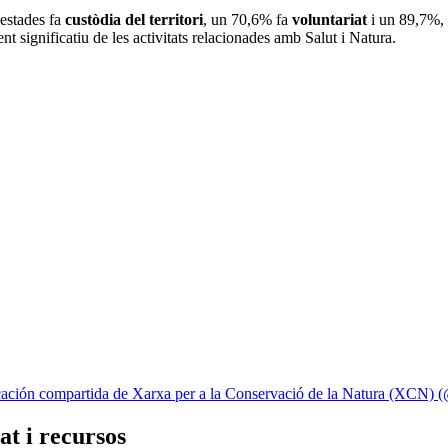
uestades fa
custòdia del territori
, un 70,6% fa
voluntariat
i un 89,7%, a
t significatiu de les activitats relacionades amb Salut i Natura.
ación compartida de Xarxa per a la Conservació de la Natura (XCN) 
at i recursos