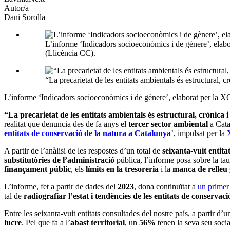
Autor/a
Dani Sorolla
L’informe ‘Indicadors socioeconòmics i de gènere’, elabora
(Llicència CC).
“La precarietat de les entitats ambientals és estructural,
L’informe ‘Indicadors socioeconòmics i de gènere’, elaborat per la XCN 
“La precarietat de les entitats ambientals és estructural, crònica 
realitat que denuncia des de fa anys el
tercer sector ambiental
a Cata
entitats de conservació de la natura a Catalunya
’, impulsat per la
A partir de l’anàlisi de les respostes d’un total de
seixanta-vuit entita
substitutòries de l’administració
pública, l’informe posa sobre la ta
finançament públic
, els
límits en la tresoreria
i la
manca de relleu 
L’informe, fet a partir de dades del
2023
, dona continuïtat a
un primer
tal de
radiografiar l’estat i tendències de les entitats de conservaci
Entre les seixanta-vuit entitats consultades del nostre país, a partir d
lucre
. Pel que fa a l’
abast territorial
, un
56%
tenen la seva seu socia