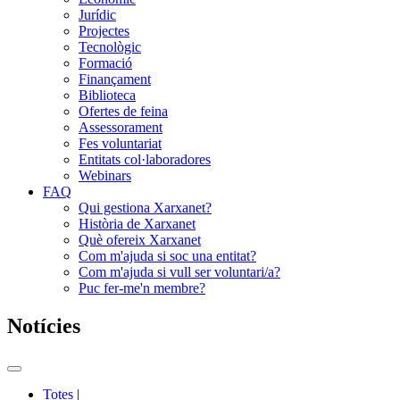
Jurídic
Projectes
Tecnològic
Formació
Finançament
Biblioteca
Ofertes de feina
Assessorament
Fes voluntariat
Entitats col·laboradores
Webinars
FAQ
Qui gestiona Xarxanet?
Història de Xarxanet
Què ofereix Xarxanet
Com m'ajuda si soc una entitat?
Com m'ajuda si vull ser voluntari/a?
Puc fer-me'n membre?
Notícies
Commutador
del
Totes
|