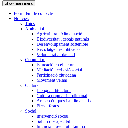
Show main menu
l'encapçalament
Formulari de contacte
Notícies
Navegació
Totes
principal
Ambiental
Agricultura i Alimentació
Biodiversitat i espais naturals
Desenvolupament sostenible
Reciclatge i reutilització
Voluntariat ambiental
Comunitari
Educació en el lleure
Mediació i cohesió social
Participació ciutadana
Moviment veïnal
Cultural
Llengua i literatura
Cultura popular i tradicional
Arts escèniques i audiovisuals
Fires i festes
Social
Intervenció social
Salut i discapacitat
Infància i joventut i família