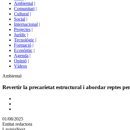
menú
Ambiental
|
de
Comunitari
|
portals
Cultural
|
Social
|
Internacional
|
Projectes
|
Jurídic
|
Tecnològic
|
Formació
|
Econòmic
|
Agenda
|
Opinió
|
Vídeos
Àmbit
Ambiental
de
la
Revertir la precarietat estructural i abordar reptes pen
notícia
Comparteix
Compartir
en
01/08/2025
altres
Entitat redactora
xarxes
LaviniaNext
socials