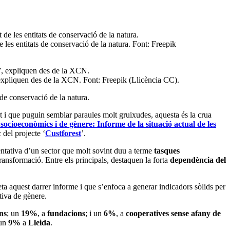
 les entitats de conservació de la natura. Font: Freepik
”, expliquen des de la XCN. Font: Freepik (Llicència CC).
 de conservació de la natura.
 i que puguin semblar paraules molt gruixudes, aquesta és la crua
socioeconòmics i de gènere: Informe de la situació actual de les
 del projecte ‘
Custforest
’.
sentativa d’un sector que molt sovint duu a terme
tasques
ransformació. Entre els principals, destaquen la forta
dependència del
ta aquest darrer informe i que s’enfoca a generar indicadors sòlids per
ctiva de gènere.
ns
; un
19%
, a
fundacions
; i un
6%
, a
cooperatives sense afany de
 un
9%
a
Lleida
.