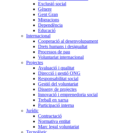
Exclusió social
Gènere
Gent Gran
Migracions
Dependència
Educació
Internacional
Cooperació al desenvolupament
Drets humans i desigualtat
Processos de pau
Voluntariat internacional
Projectes
Avaluació i qualitat
Direcció i gestió ONG
Responsabilitat social
Gestió del voluntariat
Disseny de projectes
Innovació i emprenedoria social
Treball en xarxa
Participació interna
Jurídic
Contractació
Normativa entitat
Marc legal voluntariat
Tecnològic