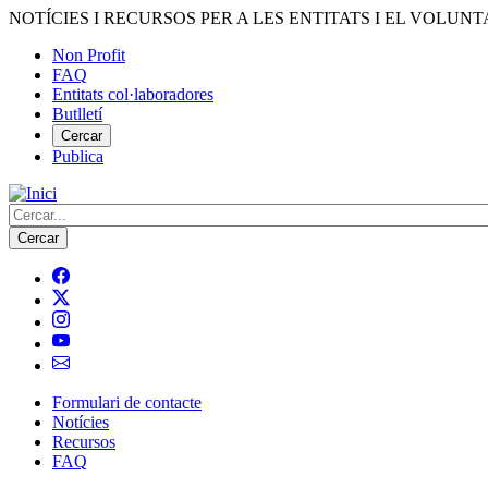
Vés
NOTÍCIES I RECURSOS PER A LES ENTITATS I EL VOLUNT
al
Non Profit
contingut
FAQ
Menú
Entitats col·laboradores
del
Butlletí
compte
Cercar
Publica
d'usuari
Cerca
Formulari de contacte
Notícies
Navegació
Recursos
principal
FAQ
de