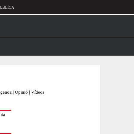
UBLICA
alament
genda
|
Opinió
|
Vídeos