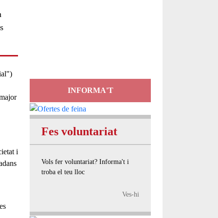
n
Servei
s
d'Assessorament
gratuït per a entitats
ial")
INFORMA'T
 major
Fes voluntariat
ietat i
Vols fer voluntariat? Informa't i
tadans
troba el teu lloc
Ves-hi
es