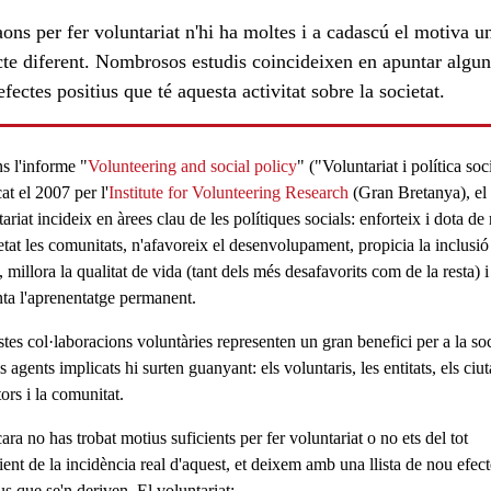
ons per fer voluntariat n'hi ha moltes i a cadascú el motiva u
cte diferent. Nombrosos estudis coincideixen en apuntar algun
efectes positius que té aquesta activitat sobre la societat.
s l'informe "
Volunteering and social policy
" ("Voluntariat i política soc
at el 2007 per l'
Institute for Volunteering Research
(Gran Bretanya), el
ariat incideix en àrees clau de les
polítiques socials
: enforteix i dota de
etat les comunitats, n'afavoreix el desenvolupament, propicia la
inclusió
, millora la
qualitat de vida
(tant dels més desafavorits com de la resta) i
ta l'
aprenentatge permanent
.
es col·laboracions voluntàries representen un gran benefici per a la soc
ls agents implicats hi surten guanyant: els voluntaris, les entitats, els ciu
ors i la comunitat.
ara no has trobat motius suficients per fer voluntariat o no ets del tot
ent de la incidència real d'aquest, et deixem amb una llista de nou efect
ius que se'n deriven.
El voluntariat
: