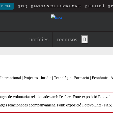
 del compte d'usuari
 PROFIT
FAQ
ENTITATS COL·LABORADORES
BUTLLETÍ
P
Navegació principal de l'encapç
notícies
recursos
Show main menu
Internacional
|
Projectes
|
Jurídic
|
Tecnològic
|
Formació
|
Econòmic
|
A