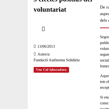
De ra
voluntariat
aspe
dels 
Comparteix
Compartir en altres xarxes socials
Segon
public
13/06/2013
volunt
Autor/a
segur
Fundació Autònoma Solidària
social
fomen
Veu Col·laboradora
Aquest
tots e
recept
Si enc
consci
posit