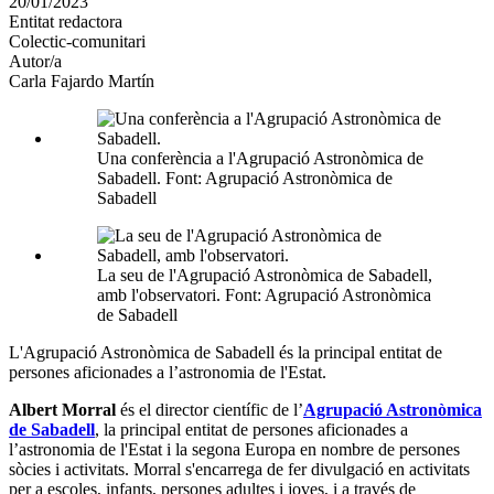
20/01/2023
altres
Entitat redactora
xarxes
Colectic-comunitari
socials
Autor/a
Carla Fajardo Martín
Una conferència a l'Agrupació Astronòmica de
Sabadell. Font: Agrupació Astronòmica de
Sabadell
La seu de l'Agrupació Astronòmica de Sabadell,
amb l'observatori. Font: Agrupació Astronòmica
de Sabadell
L'Agrupació Astronòmica de Sabadell és la principal entitat de
persones aficionades a l’astronomia de l'Estat.
Albert Morral
és el director científic de l’
Agrupació Astronòmica
de Sabadell
, la principal entitat de persones aficionades a
l’astronomia de l'Estat i la segona Europa en nombre de persones
sòcies i activitats. Morral s'encarrega de fer divulgació en activitats
per a escoles, infants, persones adultes i joves, i a través de