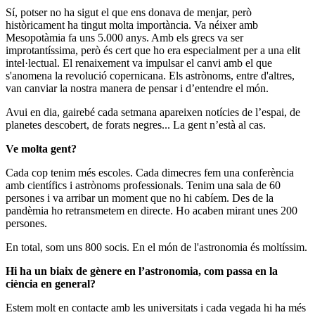
Sí, potser no ha sigut el que ens donava de menjar, però
històricament ha tingut molta importància. Va néixer amb
Mesopotàmia fa uns 5.000 anys. Amb els grecs va ser
improtantíssima, però és cert que ho era especialment per a una elit
intel·lectual. El renaixement va impulsar el canvi amb el que
s'anomena la revolució copernicana. Els astrònoms, entre d'altres,
van canviar la nostra manera de pensar i d’entendre el món.
Avui en dia, gairebé cada setmana apareixen notícies de l’espai, de
planetes descobert, de forats negres... La gent n’està al cas.
Ve molta gent?
Cada cop tenim més escoles. Cada dimecres fem una conferència
amb científics i astrònoms professionals. Tenim una sala de 60
persones i va arribar un moment que no hi cabíem. Des de la
pandèmia ho retransmetem en directe. Ho acaben mirant unes 200
persones.
En total, som uns 800 socis. En el món de l'astronomia és moltíssim.
Hi ha un biaix de gènere en l’astronomia, com passa en la
ciència en general?
Estem molt en contacte amb les universitats i cada vegada hi ha més