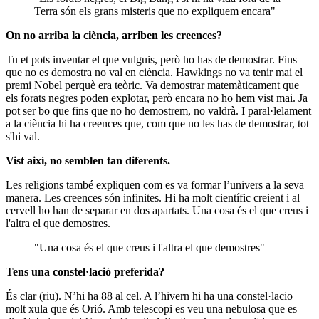
Terra són els grans misteris que no expliquem encara"
On no arriba la ciència, arriben les creences?
Tu et pots inventar el que vulguis, però ho has de demostrar. Fins
que no es demostra no val en ciència. Hawkings no va tenir mai el
premi Nobel perquè era teòric. Va demostrar matemàticament que
els forats negres poden explotar, però encara no ho hem vist mai. Ja
pot ser bo que fins que no ho demostrem, no valdrà. I paral·lelament
a la ciència hi ha creences que, com que no les has de demostrar, tot
s'hi val.
Vist així, no semblen tan diferents.
Les religions també expliquen com es va formar l’univers a la seva
manera. Les creences són infinites. Hi ha molt científic creient i al
cervell ho han de separar en dos apartats. Una cosa és el que creus i
l'altra el que demostres.
"Una cosa és el que creus i l'altra el que demostres"
Tens una constel·lació preferida?
És clar (riu). N’hi ha 88 al cel. A l’hivern hi ha una constel·lacio
molt xula que és Orió. Amb telescopi es veu una nebulosa que es