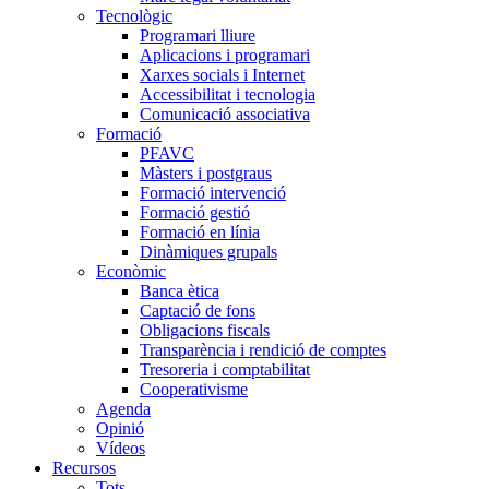
Tecnològic
Programari lliure
Aplicacions i programari
Xarxes socials i Internet
Accessibilitat i tecnologia
Comunicació associativa
Formació
PFAVC
Màsters i postgraus
Formació intervenció
Formació gestió
Formació en línia
Dinàmiques grupals
Econòmic
Banca ètica
Captació de fons
Obligacions fiscals
Transparència i rendició de comptes
Tresoreria i comptabilitat
Cooperativisme
Agenda
Opinió
Vídeos
Recursos
Tots