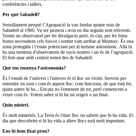
conferències i tallers.
Per què Sabadell?
Senzillament perquè l’Agrupació la van fundar quatre nois de
Sabadell al 1960. Va ser pionera i avui en dia seguim sent referents.
Tenim un observatori per fer divulgacio però, és clar, per fer fotos
bones necessitem cels foscos i sortint vam arribar al Montsec. És una
zona protegida i l’estan potenciant per al turisme astronòmic. Allà hi
ha una trentena d'observatoris de socis nostres i un és de l’agrupació.
El fem anar amb control remot des de Sabadell.
Què ens ensenya l’astronomia?
És l’estudi de l’univers i l'univers és el lloc on vivim. Serveix per
entendre on som i com és aquest lloc: com funciona, de que està fet,
quins astres hi ha... Encara no l'entenem de tot, però comencem a
veure com és. Volem saber si hi ha un origen o un final.
Quin misteri.
És molt misteriós. La Terra és l'únic lloc on sabem que hi ha vida. El
dia que descobrim si hi ha vida a altres llocs serà molt important.
Ens hi hem fixat prou?