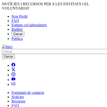
Vés
NOTÍCIES I RECURSOS PER A LES ENTITATS I EL
al
VOLUNTARIAT
contingut
Non Profit
FAQ
Menú
Entitats col·laboradores
del
Butlletí
compte
Cercar
Publica
d'usuari
Cerca
Formulari de contacte
Notícies
Navegació
Recursos
principal
FAQ