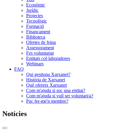
Econòmic
Jurídic
Projectes
Tecnològic
Formació
Finançament
Biblioteca
Ofertes de feina
Assessorament
Fes voluntariat
Entitats col·laboradores
Webinars
FAQ
Qui gestiona Xarxanet?
Història de Xarxanet
Què ofereix Xarxanet
Com m'ajuda si soc una entitat?
Com m'ajuda si vull ser voluntari/a?
Puc fer-me'n membre?
Notícies
Commutador