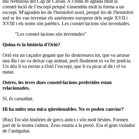
diu Nebulosa del Cap de Cavall. A l’estiu m’agrada molt la
constel·lació de l’escorpí perquè s'assembla molt la forma a un
escorpí. M'agraden les de l'hemisferi nord, perquè les de l'hemisferi
sud se les van inventar els astrònoms europeus dels segle XVII i
XVIII i els noms són patètics. Les constel·lacions són inventades.
"Les constel·lacions són inventades"
Quina és la història d'Orió?
Orió era un caçador gegant que ho destrossava tot, que va arrasar
una illa i no va deixar cap animal, però finalment es va fer justícia.
Un déu li va enviar a Orió l’escorpi, que li va picar al dit i el va
matar.
Ostres, les teves dues constel·lacions preferides estan
relacionades.
Sí, és casualitat.
Hi ha mites una mica qüestionables. No es poden canviar?
(Riu) Tot són històries de grecs antics i són molt bèsties. Formen
part de la nostra cultura. Zeus estaria a la presó. Era el gran violador
de l’antiguitat.