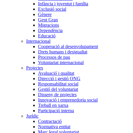
Infància i joventut i família
Exclusió social
Gènere
Gent Gran
Migracions
Dependència
Educació
Internacional
Cooperació al desenvolupament
Drets humans i desigualtat
Processos de pau
Voluntariat internacional
Projectes
Avaluació i qualitat
Direcció i gestió ONG
Responsabilitat social
Gestió del voluntariat
Disseny de projectes
Innovació i emprenedoria social
Treball en xarxa
Participació interna
Jurídic
Contractació
Normativa entitat
Marc legal voluntariat