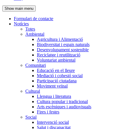
de
Show main menu
l'encapçalament
Formulari de contacte
Notícies
Navegació
Totes
principal
Ambiental
Agricultura i Alimentació
Biodiversitat i espais naturals
Desenvolupament sostenible
Reciclatge i reutilització
Voluntariat ambiental
Comunitari
Educació en el lleure
Mediació i cohesió social
Participació ciutadana
Moviment veïnal
Cultural
Llengua i literatura
Cultura popular i tradicional
Arts escèniques i audiovisuals
Fires i festes
Social
Intervenció social
Salut i discapacitat