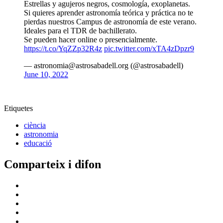
Estrellas y agujeros negros, cosmología, exoplanetas.
Si quieres aprender astronomía teórica y práctica no te
pierdas nuestros Campus de astronomía de este verano.
Ideales para el TDR de bachillerato.
Se pueden hacer online o presencialmente.
https://t.co/YqZZp32R4z
pic.twitter.com/xTA4zDpzr9
— astronomia@astrosabadell.org (@astrosabadell)
June 10, 2022
Etiquetes
ciència
astronomia
educació
Comparteix i difon