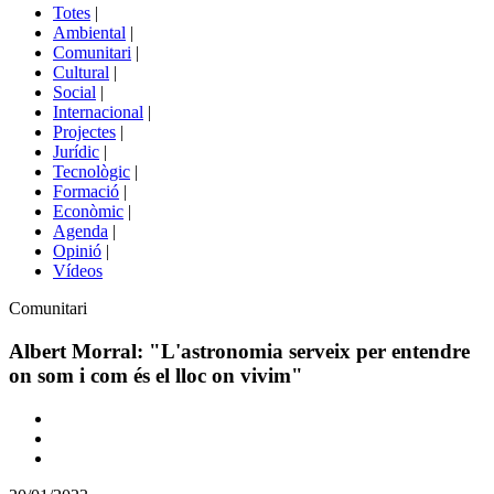
del
Totes
|
menú
Ambiental
|
de
Comunitari
|
portals
Cultural
|
Social
|
Internacional
|
Projectes
|
Jurídic
|
Tecnològic
|
Formació
|
Econòmic
|
Agenda
|
Opinió
|
Vídeos
Àmbit
Comunitari
de
la
Albert Morral: "L'astronomia serveix per entendre
notícia
on som i com és el lloc on vivim"
Comparteix
Compartir
en