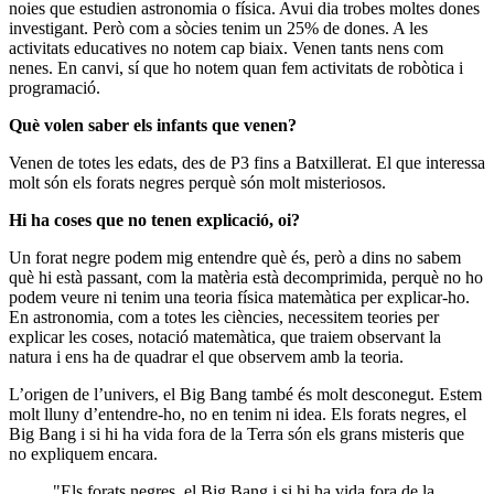
noies que estudien astronomia o física. Avui dia trobes moltes dones
investigant. Però com a sòcies tenim un 25% de dones. A les
activitats educatives no notem cap biaix. Venen tants nens com
nenes. En canvi, sí que ho notem quan fem activitats de robòtica i
programació.
Què volen saber els infants que venen?
Venen de totes les edats, des de P3 fins a Batxillerat. El que interessa
molt són els forats negres perquè són molt misteriosos.
Hi ha coses que no tenen explicació, oi?
Un forat negre podem mig entendre què és, però a dins no sabem
què hi està passant, com la matèria està decomprimida, perquè no ho
podem veure ni tenim una teoria física matemàtica per explicar-ho.
En astronomia, com a totes les ciències, necessitem teories per
explicar les coses, notació matemàtica, que traiem observant la
natura i ens ha de quadrar el que observem amb la teoria.
L’origen de l’univers, el Big Bang també és molt desconegut. Estem
molt lluny d’entendre-ho, no en tenim ni idea. Els forats negres, el
Big Bang i si hi ha vida fora de la Terra són els grans misteris que
no expliquem encara.
"Els forats negres, el Big Bang i si hi ha vida fora de la