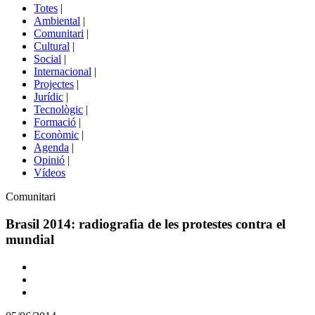
del
Totes
|
menú
Ambiental
|
de
Comunitari
|
portals
Cultural
|
Social
|
Internacional
|
Projectes
|
Jurídic
|
Tecnològic
|
Formació
|
Econòmic
|
Agenda
|
Opinió
|
Vídeos
Àmbit
Comunitari
de
la
Brasil 2014: radiografia de les protestes contra el
notícia
mundial
Comparteix
Compartir
en