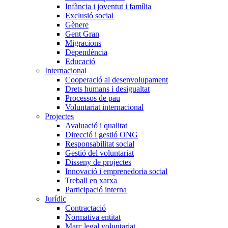
Infància i joventut i família
Exclusió social
Gènere
Gent Gran
Migracions
Dependència
Educació
Internacional
Cooperació al desenvolupament
Drets humans i desigualtat
Processos de pau
Voluntariat internacional
Projectes
Avaluació i qualitat
Direcció i gestió ONG
Responsabilitat social
Gestió del voluntariat
Disseny de projectes
Innovació i emprenedoria social
Treball en xarxa
Participació interna
Jurídic
Contractació
Normativa entitat
Marc legal voluntariat