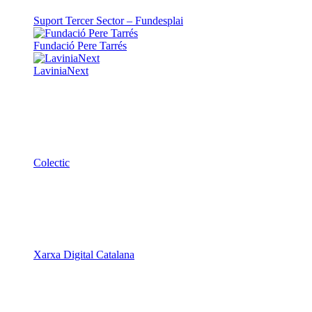
Suport Tercer Sector – Fundesplai
Fundació Pere Tarrés
LaviniaNext
Colectic
Xarxa Digital Catalana
Minyons Escoltes i Guies de Catalunya
TOTHOMweb