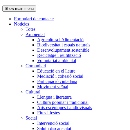
de
Show main menu
l'encapçalament
Formulari de contacte
Notícies
Navegació
Totes
principal
Ambiental
Agricultura i Alimentació
Biodiversitat i espais naturals
Desenvolupament sostenible
Reciclatge i reutilització
Voluntariat ambiental
Comunitari
Educació en el lleure
Mediació i cohesió social
Participació ciutadana
Moviment veïnal
Cultural
Llengua i literatura
Cultura popular i tradicional
Arts escèniques i audiovisuals
Fires i festes
Social
Intervenció social
Salut i discapacitat