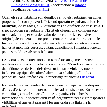
Nelma Gusmão de Oliveira,
Universitat Estatal del
Sud-est de Bahia (UESB)
(declaracions a
Infobae
recollides per
Canal 311
)
Quan els seus habitants són desallotjats, no els reubiquen en zones
properes tal i com preveu la llei, sinó que
són expulsats a barris
allunyats
, de vegades, a 60 quilòmetres de distància de casa seva. I
si no accepten ser reubicats, l’Estat els ofereix una compensació
monetària molt per sota del valor del mercat de la seva vivenda
original, de manera que no poden comprar una altra propietat a les
faveles properes. En canvi, als barris benestants les intervencions
han estat molt més curoses, evitant demolicions i intentant generar
poques molèsties als seus habitants.
Les violacions de drets inclouen també desallotjaments sense
notificació prèvia o demolicions nocturnes. “Però les situacions més
dramàtiques es deriven dels
desallotjaments violents
, que no
inclouen cap tipus de solució alternativa d'habitatge”, indica la
periodista Rosa Jiménez en un reportatge publicat a
Diagonal
.
Els residents a les faveles denuncien que tot plegat arriba després
d’anys d’estar en l’oblit per part de les administracions. En aquestes
comunitats, amb el suport d'algunes organitzacions locals i
internacionals, la societat civil s'està organitzant per exigir respostes i
visibilitzar el que està passant i fer una crida a la lluita i a la
resistència.