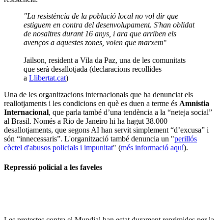
"La resistència de la població local no vol dir que
estiguem en contra del desenvolupament. S'han oblidat
de nosaltres durant 16 anys, i ara que arriben els
avenços a aquestes zones, volen que marxem
"
Jailson, resident a Vila da Paz, una de les comunitats
que serà desallotjada (declaracions recollides
a
Llibertat.cat
)
Una de les organitzacions internacionals que ha denunciat els
reallotjaments i les condicions en què es duen a terme és
Amnistia
Internacional
, que parla també d’una tendència a la “neteja social”
al Brasil. Només a Rio de Janeiro hi ha hagut 38.000
desallotjaments, que segons AI han servit simplement “d’excusa” i
són “innecessaris”. L'organització també denuncia un "
perillós
còctel d'abusos policials i impunitat
" (
més informació aquí
).
Repressió policial a les faveles
Les protestes contra el Mundial han estat durament reprimides per la