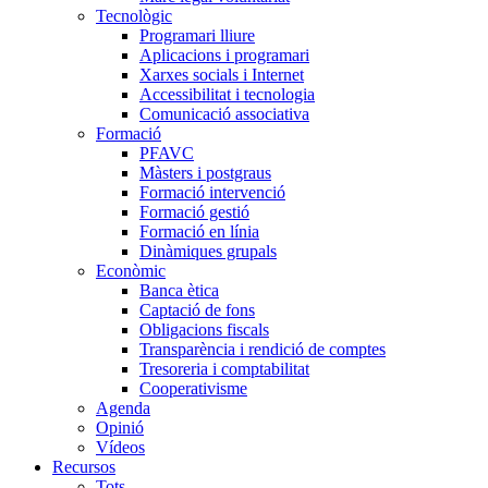
Tecnològic
Programari lliure
Aplicacions i programari
Xarxes socials i Internet
Accessibilitat i tecnologia
Comunicació associativa
Formació
PFAVC
Màsters i postgraus
Formació intervenció
Formació gestió
Formació en línia
Dinàmiques grupals
Econòmic
Banca ètica
Captació de fons
Obligacions fiscals
Transparència i rendició de comptes
Tresoreria i comptabilitat
Cooperativisme
Agenda
Opinió
Vídeos
Recursos
Tots