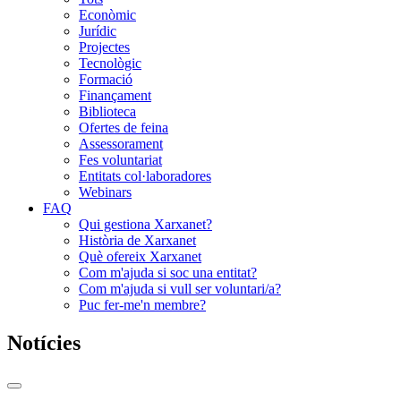
Econòmic
Jurídic
Projectes
Tecnològic
Formació
Finançament
Biblioteca
Ofertes de feina
Assessorament
Fes voluntariat
Entitats col·laboradores
Webinars
FAQ
Qui gestiona Xarxanet?
Història de Xarxanet
Què ofereix Xarxanet
Com m'ajuda si soc una entitat?
Com m'ajuda si vull ser voluntari/a?
Puc fer-me'n membre?
Notícies
Commutador