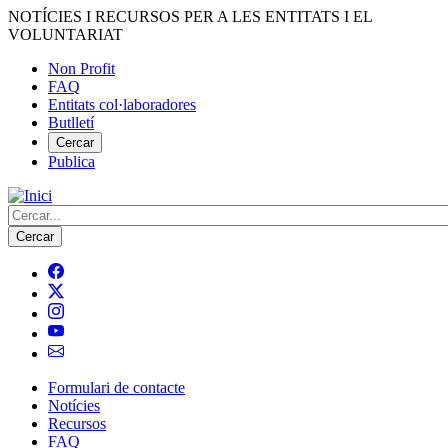
Vés
NOTÍCIES I RECURSOS PER A LES ENTITATS I EL
al
VOLUNTARIAT
contingut
Non Profit
FAQ
Menú
Entitats col·laboradores
del
Butlletí
compte
Cercar
Publica
d'usuari
Cerca
Formulari de contacte
Notícies
Navegació
Recursos
principal
FAQ