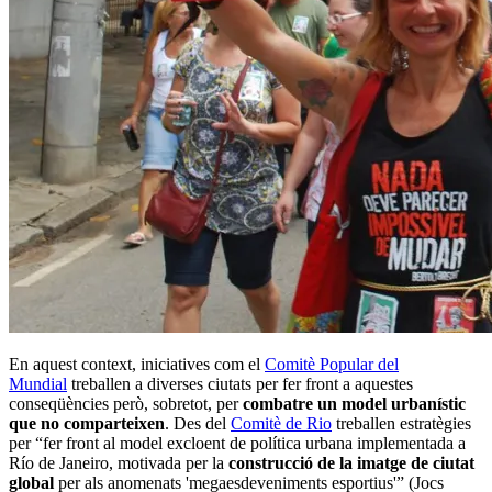
En aquest context, iniciatives com el
Comitè Popular del
Mundial
treballen a diverses ciutats per fer front a aquestes
conseqüències però, sobretot, per
combatre un model urbanístic
que no comparteixen
. Des del
Comitè de Rio
treballen estratègies
per “fer front al model excloent de política urbana implementada a
Río de Janeiro, motivada per la
construcció de la imatge de ciutat
global
per als anomenats 'megaesdeveniments esportius'” (Jocs