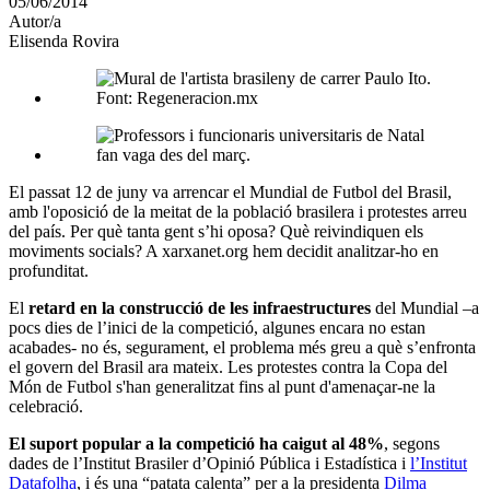
05/06/2014
altres
Autor/a
xarxes
Elisenda Rovira
socials
El passat 12 de juny va arrencar el Mundial de Futbol del Brasil,
amb l'oposició de la meitat de la població brasilera i protestes arreu
del país. Per què tanta gent s’hi oposa? Què reivindiquen els
moviments socials? A xarxanet.org hem decidit analitzar-ho en
profunditat.
El
retard en la construcció de les infraestructures
del Mundial –a
pocs dies de l’inici de la competició, algunes encara no estan
acabades- no és, segurament, el problema més greu a què s’enfronta
el govern del Brasil ara mateix. Les protestes contra la Copa del
Món de Futbol s'han generalitzat fins al punt d'amenaçar-ne la
celebració.
El suport popular a la competició ha caigut al 48%
, segons
dades de l’Institut Brasiler d’Opinió Pública i Estadística i
l’Institut
Datafolha
, i és una “patata calenta” per a la presidenta
Dilma