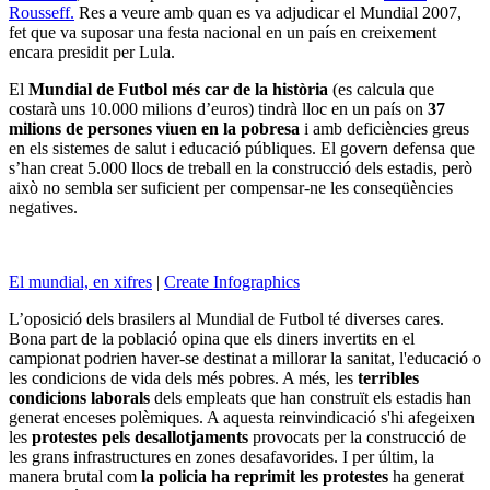
Rousseff.
Res a veure amb quan es va adjudicar el Mundial 2007,
fet que va suposar una festa nacional en un país en creixement
encara presidit per Lula.
El
Mundial de Futbol més car de la història
(es calcula que
costarà uns 10.000 milions d’euros) tindrà lloc en un país on
37
milions de persones viuen en la pobresa
i amb deficiències greus
en els sistemes de salut i educació públiques. El govern defensa que
s’han creat 5.000 llocs de treball en la construcció dels estadis, però
això no sembla ser suficient per compensar-ne les conseqüències
negatives.
El mundial, en xifres
|
Create Infographics
L’oposició dels brasilers al Mundial de Futbol té diverses cares.
Bona part de la població opina que
els diners invertits en el
campionat podrien haver-se destinat a millorar la sanitat, l'educació o
les condicions de vida dels més pobres. A més, les
terribles
condicions laborals
dels empleats que han construït els estadis han
generat enceses polèmiques. A aquesta reinvindicació s'hi afegeixen
les
protestes pels desallotjaments
provocats per la construcció de
les grans infrastructures en zones desafavorides. I per últim, la
manera brutal com
la policia ha reprimit les protestes
ha generat