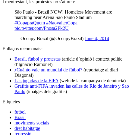
I mentrestant, les protestes no s'aturen:
São Paulo - Brazil NOW! Homeless Movement are
marching near Arena São Paulo Stadium
#CopapraQuem
#NaovaiterCopa
pic.twitter.com/Fnosa2Fk2U
— Occupy Brazil (@OccupyBrazil)
June 4, 2014
Enllaços recomanats:
Brasil, fútbol y protestas
(article d’opinió i context polític
d’Ignacio Ramonet)
¿Cuánto vale un mundial de fútbol?
(reportatge al diari
Diagonal)
Las jugadas de la FIFA
(web de la campanya de denúncia)
Grafitis anti-FIFA invaden las calles de Río de Janeiro y Sao
Paulo
(imatges dels grafitis)
Etiquetes
futbol
Brasil
moviments socials
dret habitatge
repressió