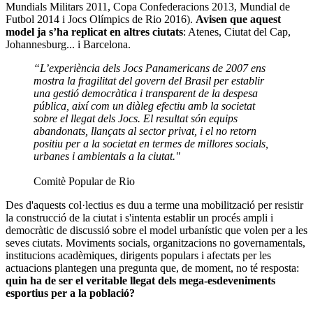
Mundials Militars 2011, Copa Confederacions 2013, Mundial de
Futbol 2014 i Jocs Olímpics de Rio 2016).
Avisen que aquest
model ja s’ha replicat en altres ciutats
: Atenes, Ciutat del Cap,
Johannesburg... i Barcelona.
“L’experiència dels Jocs Panamericans de 2007 ens
mostra la fragilitat del govern del Brasil per establir
una gestió democràtica i transparent de la despesa
pública, així com un diàleg efectiu amb la societat
sobre el llegat dels Jocs. El resultat són equips
abandonats, llançats al sector privat, i el no retorn
positiu per a la societat en termes de millores socials,
urbanes i ambientals a la ciutat."
Comitè Popular de Rio
Des d'aquests col·lectius es duu a terme una mobilització per resistir
la construcció de la ciutat i s'intenta establir un procés ampli i
democràtic de discussió sobre el model urbanístic que volen per a les
seves ciutats. Moviments socials, organitzacions no governamentals,
institucions acadèmiques, dirigents populars i afectats per les
actuacions plantegen una pregunta que, de moment, no té resposta:
quin ha de ser el veritable llegat dels mega-esdeveniments
esportius per a la població?