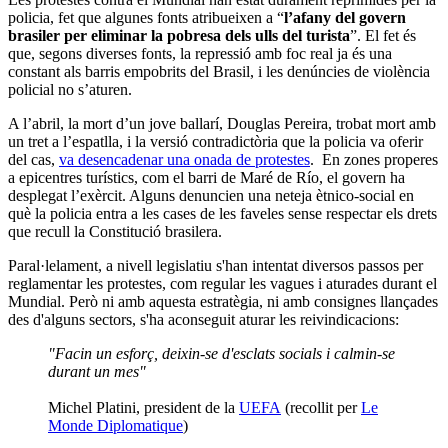
policia, fet que algunes fonts atribueixen a “
l’afany del govern
brasiler per eliminar la pobresa dels ulls del turista
”. El fet és
que, segons diverses fonts, la repressió amb foc real ja és una
constant als barris empobrits del Brasil, i les denúncies de violència
policial no s’aturen.
A l’abril, la mort d’un jove ballarí, Douglas Pereira, trobat mort amb
un tret a l’espatlla, i la versió contradictòria que la policia va oferir
del cas,
va desencadenar una onada de protestes
. En zones properes
a epicentres turístics, com el barri de Maré de Río, el govern ha
desplegat l’exèrcit. Alguns denuncien una neteja ètnico-social en
què la policia entra a les cases de les faveles sense respectar els drets
que recull la Constitució brasilera.
Paral·lelament, a nivell legislatiu s'han intentat diversos passos per
reglamentar les protestes, com regular les vagues i aturades durant el
Mundial. Però ni amb aquesta estratègia, ni amb consignes llançades
des d'alguns sectors, s'ha aconseguit aturar les reivindicacions:
"Facin un esforç, deixin-se d'esclats socials i calmin-se
durant un mes"
Michel Platini, president de la
UEFA
(recollit per
Le
Monde Diplomatique
)