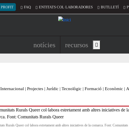
 del compte d'usuari
 PROFIT
FAQ
ENTITATS COL·LABORADORES
BUTLLETÍ
P
Navegació principal de l'encapç
notícies
recursos
Show main menu
Internacional
|
Projectes
|
Jurídic
|
Tecnològic
|
Formació
|
Econòmic
|
A
ats Rurals Queer col·labora estretament amb altres iniciatives de la comarca. Font: Comunitats