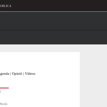
UBLICA
alament
genda
|
Opinió
|
Vídeos
 Rurals