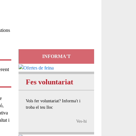
Servei
d'Assessorament
gratuït per a entitats
INFORMA'T
erent
Fes voluntariat
e
Vols fer voluntariat? Informa't i
ó,
troba el teu lloc
ativa
tat i
Ves-hi