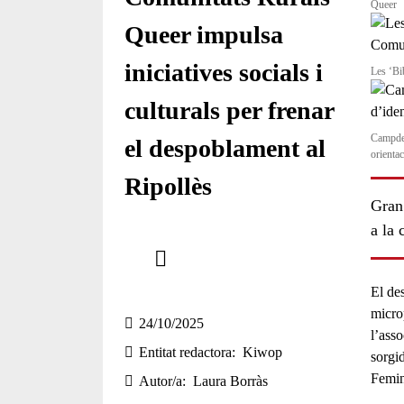
Queer
Queer impulsa
iniciatives socials i
Les ‘Bi
culturals per frenar
Campdev
el despoblament al
orienta
Ripollès
Gran 
a la
Comparteix
Compartir en altres xarxes socials
El
de
microp
24/10/2025
l’ass
Entitat redactora
Kiwop
sorgi
Femin
Autor/a
Laura Borràs