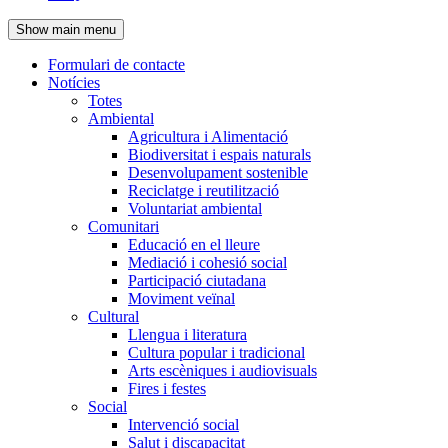
de
Show main menu
l'encapçalament
Formulari de contacte
Notícies
Navegació
Totes
principal
Ambiental
Agricultura i Alimentació
Biodiversitat i espais naturals
Desenvolupament sostenible
Reciclatge i reutilització
Voluntariat ambiental
Comunitari
Educació en el lleure
Mediació i cohesió social
Participació ciutadana
Moviment veïnal
Cultural
Llengua i literatura
Cultura popular i tradicional
Arts escèniques i audiovisuals
Fires i festes
Social
Intervenció social
Salut i discapacitat