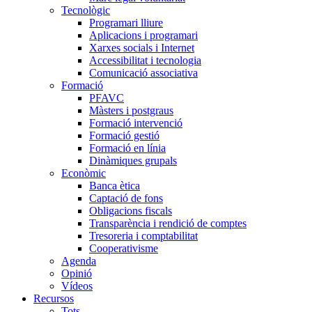
Tecnològic
Programari lliure
Aplicacions i programari
Xarxes socials i Internet
Accessibilitat i tecnologia
Comunicació associativa
Formació
PFAVC
Màsters i postgraus
Formació intervenció
Formació gestió
Formació en línia
Dinàmiques grupals
Econòmic
Banca ètica
Captació de fons
Obligacions fiscals
Transparència i rendició de comptes
Tresoreria i comptabilitat
Cooperativisme
Agenda
Opinió
Vídeos
Recursos
Tots