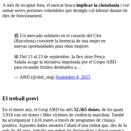
A més de recaptar fons, el mercat busca
implicar la ciutadania
i vol
sumar noves persones voluntàries que desitgin col·laborar durant els
dies de funcionament.
📰 Un mercado solidario en el corazón del Clot
(Barcelona) convierte la herencia de una mujer en
nuevas oportunidades para otras mujeres
📅 Del 15 al 23 de septiembre, la flex store Pesca
Salada acoge la iniciativa impulsada por el Grupo ABD
para recaudar fondos destinados a…
— ABD (@abd_ong)
September 8, 2025
El treball previ
En el darrer any, el Grup ABD ha atès
52.365 dones
, de les quals
3.918 van ser dones i filles víctimes de violència masclista. També
ha acompanyat 1.616 mares a través de programes de criança
positiva. Aquestes dades mostren l’abast d’una entitat que, des de fa
més de 40 anys, treballa per reduir les desigualtats i donar suport a