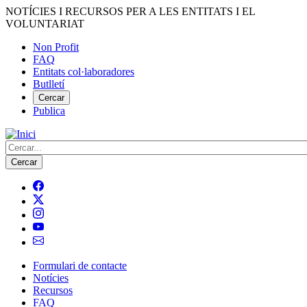
Vés
NOTÍCIES I RECURSOS PER A LES ENTITATS I EL
al
VOLUNTARIAT
contingut
Non Profit
FAQ
Menú
Entitats col·laboradores
del
Butlletí
compte
Cercar
Publica
d'usuari
Cerca
Formulari de contacte
Notícies
Navegació
Recursos
principal
FAQ