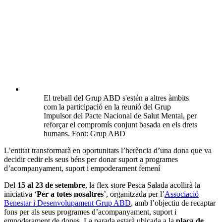
El treball del Grup ABD s'estén a altres àmbits
com la participació en la reunió del Grup
Impulsor del Pacte Nacional de Salut Mental, per
reforçar el compromís conjunt basada en els drets
humans. Font: Grup ABD
L’entitat transformarà en oportunitats l’herència d’una dona que va
decidir cedir els seus béns per donar suport a programes
d’acompanyament, suport i empoderament femení
Del
15 al 23 de setembre
, la flex store Pesca Salada acollirà la
iniciativa ‘
Per a totes nosaltres
’, organitzada per
l’
Associació
Benestar i Desenvolupament Grup ABD
,
amb l’objectiu de recaptar
fons per als seus programes d’acompanyament, suport i
empoderament de dones. La parada estarà
ubicada a la
plaça de