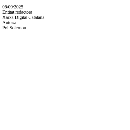
en
08/09/2025
altres
Entitat redactora
xarxes
Xarxa Digital Catalana
socials
Autor/a
Pol Solernou