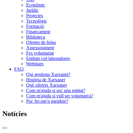
Econòmic
Jurídic
Projectes
Tecnològic
Formació
Finançament
Biblioteca
Ofertes de feina
Assessorament
Fes voluntariat
Entitats col·laboradores
Webinars
FAQ
Qui gestiona Xarxanet?
Història de Xarxanet
Què ofereix Xarxanet
Com m'ajuda si soc una entitat?
Com m'ajuda si vull ser voluntari/a?
Puc fer-me'n membre?
Notícies
Commutador