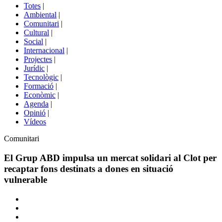
del
Totes
|
menú
Ambiental
|
de
Comunitari
|
portals
Cultural
|
Social
|
Internacional
|
Projectes
|
Jurídic
|
Tecnològic
|
Formació
|
Econòmic
|
Agenda
|
Opinió
|
Vídeos
Àmbit
Comunitari
de
la
El Grup ABD impulsa un mercat solidari al Clot per
notícia
recaptar fons destinats a dones en situació
vulnerable
Comparteix
Compartir