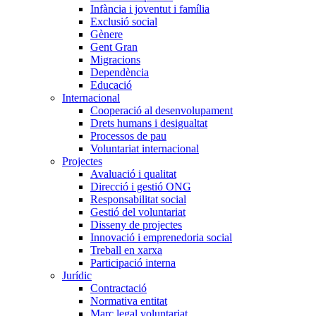
Infància i joventut i família
Exclusió social
Gènere
Gent Gran
Migracions
Dependència
Educació
Internacional
Cooperació al desenvolupament
Drets humans i desigualtat
Processos de pau
Voluntariat internacional
Projectes
Avaluació i qualitat
Direcció i gestió ONG
Responsabilitat social
Gestió del voluntariat
Disseny de projectes
Innovació i emprenedoria social
Treball en xarxa
Participació interna
Jurídic
Contractació
Normativa entitat
Marc legal voluntariat