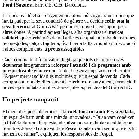
Font i Sagué
al barri d'El Clot, Barcelona.
La iniciativa té el seu origen en una donació singular: una dona que
havia patit per la seva condició de gènere va decidir
cedir tota la
seva herència
al Grup ABD perquè es convertís en suport per a
altres dones. A partir d’aquest llegat, s’ha organitzat el
mercat
solidari
, que oferirà més de mil articles de qualitat, roba de marques
reconegudes, calçat, bijuteria, tèxtil per a la llar, mobiliari, decoració
i altres complements, a
preus assequibles
.
Cada compra tindrà un valor afegit, ja que tots els ingressos es
destinaran íntegrament a
reforçar l’atenció i els programes amb
perspectiva de gènere
que l’entitat desenvolupa arreu del territori.
“Aquest mercat solidari és molt més que un espai de venda. Cada
compra contribueix directament a oferir acompanyament, formació i
noves oportunitats a moltes dones”, destaquen des del Grup ABD.
Un projecte compartit
El mercat és possible gràcies a la
col·laboració amb Pesca Salada
,
un espai de barri amb una mirada innovadora. “Quan vam conèixer
la història darrere d’aquesta iniciativa, no vam dubtar a col·laborar.
Som tres dones al capdavant de Pesca Salada i vam sentir que ens hi
havíem de sumar”, expliquen les responsables de l’espai.