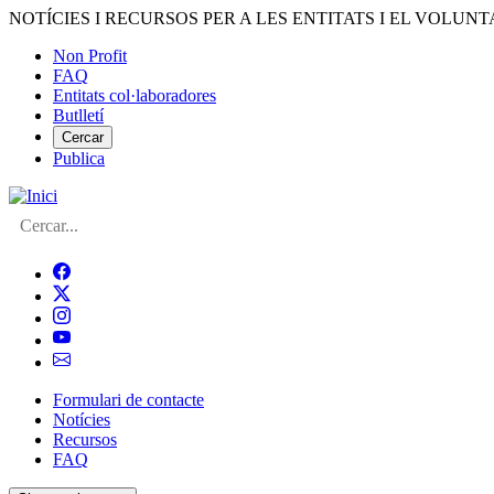
Vés
NOTÍCIES I RECURSOS PER A LES ENTITATS I EL VOLUNT
al
Non Profit
contingut
FAQ
Menú
Entitats col·laboradores
del
Butlletí
compte
Cercar
Publica
d'usuari
Cerca
Formulari de contacte
Notícies
Navegació
Recursos
principal
FAQ
de