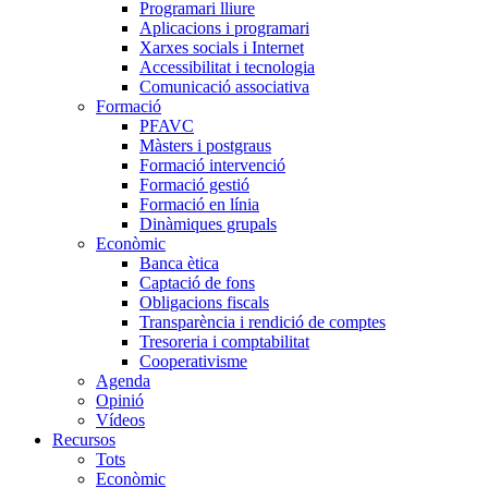
Programari lliure
Aplicacions i programari
Xarxes socials i Internet
Accessibilitat i tecnologia
Comunicació associativa
Formació
PFAVC
Màsters i postgraus
Formació intervenció
Formació gestió
Formació en línia
Dinàmiques grupals
Econòmic
Banca ètica
Captació de fons
Obligacions fiscals
Transparència i rendició de comptes
Tresoreria i comptabilitat
Cooperativisme
Agenda
Opinió
Vídeos
Recursos
Tots
Econòmic