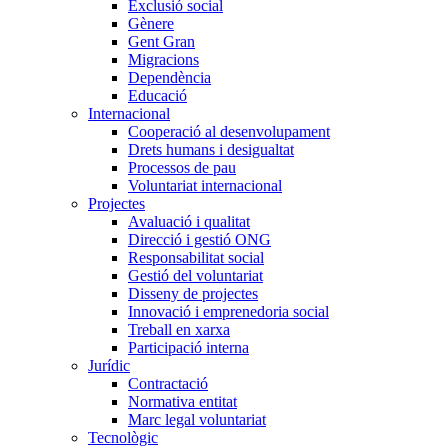
Exclusió social
Gènere
Gent Gran
Migracions
Dependència
Educació
Internacional
Cooperació al desenvolupament
Drets humans i desigualtat
Processos de pau
Voluntariat internacional
Projectes
Avaluació i qualitat
Direcció i gestió ONG
Responsabilitat social
Gestió del voluntariat
Disseny de projectes
Innovació i emprenedoria social
Treball en xarxa
Participació interna
Jurídic
Contractació
Normativa entitat
Marc legal voluntariat
Tecnològic