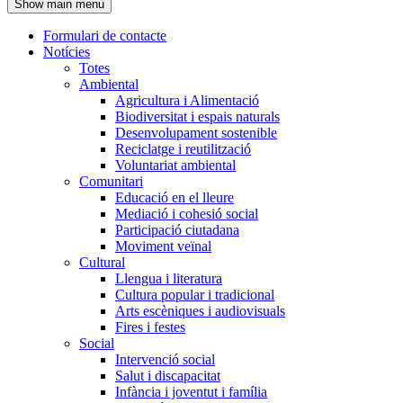
Show main menu
l'encapçalament
Formulari de contacte
Notícies
Navegació
Totes
principal
Ambiental
Agricultura i Alimentació
Biodiversitat i espais naturals
Desenvolupament sostenible
Reciclatge i reutilització
Voluntariat ambiental
Comunitari
Educació en el lleure
Mediació i cohesió social
Participació ciutadana
Moviment veïnal
Cultural
Llengua i literatura
Cultura popular i tradicional
Arts escèniques i audiovisuals
Fires i festes
Social
Intervenció social
Salut i discapacitat
Infància i joventut i família