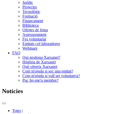
Jurídic
Projectes
Tecnològic
Formació
Finançament
Biblioteca
Ofertes de feina
Assessorament
Fes voluntariat
Entitats col·laboradores
Webinars
FAQ
Qui gestiona Xarxanet?
Història de Xarxanet
Què ofereix Xarxanet
Com m'ajuda si soc una entitat?
Com m'ajuda si vull ser voluntari/a?
Puc fer-me'n membre?
Notícies
Commutador
del
Totes
|
menú