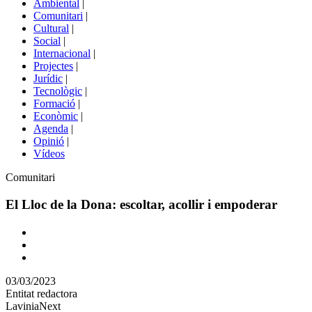
Ambiental
|
de
Comunitari
|
portals
Cultural
|
Social
|
Internacional
|
Projectes
|
Jurídic
|
Tecnològic
|
Formació
|
Econòmic
|
Agenda
|
Opinió
|
Vídeos
Àmbit
Comunitari
de
la
El Lloc de la Dona: escoltar, acollir i empoderar
notícia
Comparteix
Compartir
en
03/03/2023
altres
Entitat redactora
xarxes
LaviniaNext
socials