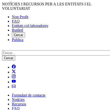
Vés
NOTÍCIES I RECURSOS PER A LES ENTITATS I EL
al
VOLUNTARIAT
contingut
Non Profit
FAQ
Menú
Entitats col·laboradores
del
Butlletí
compte
Cercar
Publica
d'usuari
Cerca
Formulari de contacte
Notícies
Navegació
Recursos
principal
FAQ