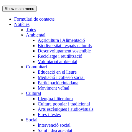
de
Show main menu
l'encapçalament
Formulari de contacte
Notícies
Navegació
Totes
principal
Ambiental
Agricultura i Alimentació
Biodiversitat i espais naturals
Desenvolupament sostenible
Reciclatge i reutilització
Voluntariat ambiental
Comunitari
Educació en el lleure
Mediació i cohesió social
Participació ciutadana
Moviment veïnal
Cultural
Llengua i literatura
Cultura popular i tradicional
Arts escèniques i audiovisuals
Fires i festes
Social
Intervenció social
Salut i discapacitat