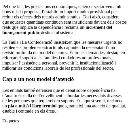
Pel que fa a les prestacions econòmiques, el tercer sector veu amb
bons ulls la proposta d’establir un import mínim provisional per
reduir els efectes dels retards administratius. Tot i això, considera
que aquestes quantitats continuen sent insuficients davant dels costos
reals que implica la dependència i reclama un
increment del
finançament públic
destinat al sistema.
La Taula i La Confederació insisteixen que les mesures urgents no
resolen els problemes estructurals i apunten la necessitat d’una
revisió profunda del model de cures. Entre les demandes, destaquen
reforçar el suport a les famílies i cuidadores no professionals,
impulsar l’assistència personal, prevenir la institucionalització i
millorar les condicions laborals de les professionals del sector.
Cap a un nou model d’atenció
Les entitats també defensen que el debat sobre dependència ha
d’anar més enllà de l’envelliment i abordar les necessitats diverses
de les persones que requereixen suports. En aquest sentit, reclamen
un
pla a mitjà i llarg termini
que garanteixi una atenció de qualitat,
estable i centrada en els drets.
Etiquetes