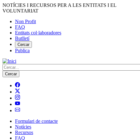
Vés
NOTÍCIES I RECURSOS PER A LES ENTITATS I EL
al
VOLUNTARIAT
contingut
Non Profit
FAQ
Menú
Entitats col·laboradores
del
Butlletí
compte
Cercar
Publica
d'usuari
Cerca
Formulari de contacte
Notícies
Navegació
Recursos
principal
FAQ