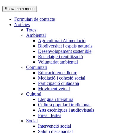
de
Show main menu
l'encapçalament
Formulari de contacte
Notícies
Navegació
Totes
principal
Ambiental
Agricultura i Alimentació
Biodiversitat i espais naturals
Desenvolupament sostenible
Reciclatge i reutilització
Voluntariat ambiental
Comunitari
Educació en el lleure
Mediació i cohesió social
Participació ciutadana
Moviment veïnal
Cultural
Llengua i literatura
Cultura popular i tradicional
Arts escèniques i audiovisuals
Fires i festes
Social
Intervenció social
Salut i discapacitat