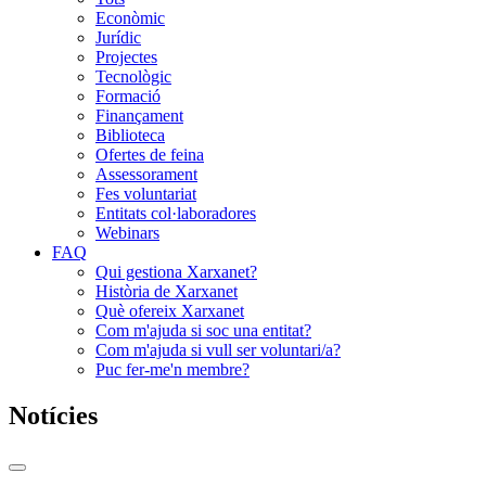
Econòmic
Jurídic
Projectes
Tecnològic
Formació
Finançament
Biblioteca
Ofertes de feina
Assessorament
Fes voluntariat
Entitats col·laboradores
Webinars
FAQ
Qui gestiona Xarxanet?
Història de Xarxanet
Què ofereix Xarxanet
Com m'ajuda si soc una entitat?
Com m'ajuda si vull ser voluntari/a?
Puc fer-me'n membre?
Notícies
Commutador