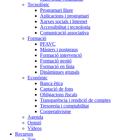
Tecnològic
Programari lliure
Aplicacions i programari
Xarxes socials i Internet
Accessibilitat i tecnologia
Comunicació associativa
Formació
PFAVC
Màsters i postgraus
Formació intervenció
Formació gestió
Formació en línia
Dinàmiques grupals
Econòmic
Banca ètica
Captació de fons
Obligacions fiscals
Transparència i rendició de comptes
Tresoreria i comptabilitat
Cooperativisme
Agenda
Opinió
Vídeos
Recursos
Tots