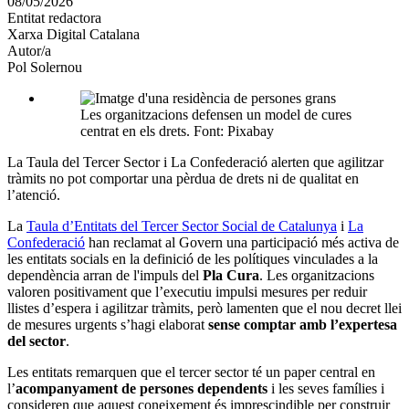
08/05/2026
altres
Entitat redactora
xarxes
Xarxa Digital Catalana
socials
Autor/a
Pol Solernou
Les organitzacions defensen un model de cures
centrat en els drets. Font: Pixabay
La Taula del Tercer Sector i La Confederació alerten que agilitzar
tràmits no pot comportar una pèrdua de drets ni de qualitat en
l’atenció.
La
Taula d’Entitats del Tercer Sector Social de Catalunya
i
La
Confederació
han reclamat al Govern una participació més activa de
les entitats socials en la definició de les polítiques vinculades a la
dependència arran de l'impuls del
Pla Cura
. Les organitzacions
valoren positivament que l’executiu impulsi mesures per reduir
llistes d’espera i agilitzar tràmits, però lamenten que el nou decret llei
de mesures urgents s’hagi elaborat
sense comptar amb l’expertesa
del sector
.
Les entitats remarquen que el tercer sector té un paper central en
l’
acompanyament de persones dependents
i les seves famílies i
consideren que aquest coneixement és imprescindible per construir