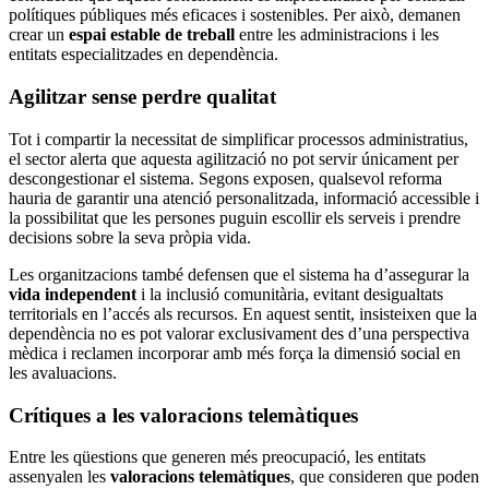
polítiques públiques més eficaces i sostenibles. Per això, demanen
crear un
espai estable de treball
entre les administracions i les
entitats especialitzades en dependència.
Agilitzar sense perdre qualitat
Tot i compartir la necessitat de simplificar processos administratius,
el sector alerta que aquesta agilització no pot servir únicament per
descongestionar el sistema. Segons exposen, qualsevol reforma
hauria de garantir una atenció personalitzada, informació accessible i
la possibilitat que les persones puguin escollir els serveis i prendre
decisions sobre la seva pròpia vida.
Les organitzacions també defensen que el sistema ha d’assegurar la
vida independent
i la inclusió comunitària, evitant desigualtats
territorials en l’accés als recursos. En aquest sentit, insisteixen que la
dependència no es pot valorar exclusivament des d’una perspectiva
mèdica i reclamen incorporar amb més força la dimensió social en
les avaluacions.
Crítiques a les valoracions telemàtiques
Entre les qüestions que generen més preocupació, les entitats
assenyalen les
valoracions telemàtiques
, que consideren que poden