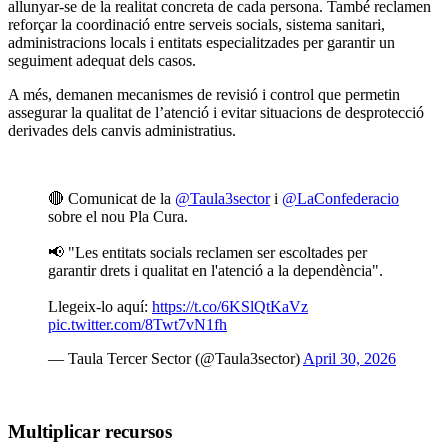
allunyar-se de la realitat concreta de cada persona. També reclamen
reforçar la coordinació entre serveis socials, sistema sanitari,
administracions locals i entitats especialitzades per garantir un
seguiment adequat dels casos.
A més, demanen mecanismes de revisió i control que permetin
assegurar la qualitat de l’atenció i evitar situacions de desprotecció
derivades dels canvis administratius.
🔴 Comunicat de la
@Taula3sector
i
@LaConfederacio
sobre el nou Pla Cura.
📢 "Les entitats socials reclamen ser escoltades per
garantir drets i qualitat en l'atenció a la dependència".
Llegeix-lo aquí:
https://t.co/6KSlQtKaVz
pic.twitter.com/8Twt7vN1fh
— Taula Tercer Sector (@Taula3sector)
April 30, 2026
Multiplicar recursos