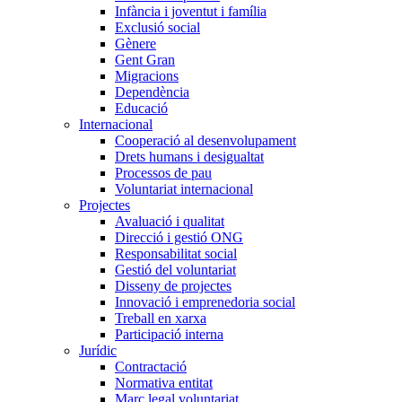
Infància i joventut i família
Exclusió social
Gènere
Gent Gran
Migracions
Dependència
Educació
Internacional
Cooperació al desenvolupament
Drets humans i desigualtat
Processos de pau
Voluntariat internacional
Projectes
Avaluació i qualitat
Direcció i gestió ONG
Responsabilitat social
Gestió del voluntariat
Disseny de projectes
Innovació i emprenedoria social
Treball en xarxa
Participació interna
Jurídic
Contractació
Normativa entitat
Marc legal voluntariat