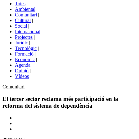
del
Totes
|
menú
Ambiental
|
de
Comunitari
|
portals
Cultural
|
Social
|
Internacional
|
Projectes
|
Jurídic
|
Tecnològic
|
Formació
|
Econòmic
|
Agenda
|
Opinió
|
Vídeos
Àmbit
Comunitari
de
la
El tercer sector reclama més participació en la
notícia
reforma del sistema de dependència
Comparteix
Compartir
en