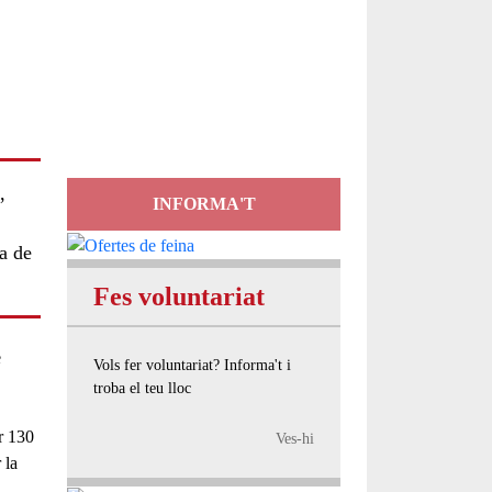
Servei
d'Assessorament
gratuït per a entitats
,
INFORMA'T
a de
Fes voluntariat
e
Vols fer voluntariat? Informa't i
troba el teu lloc
ir
130
Ves-hi
 la