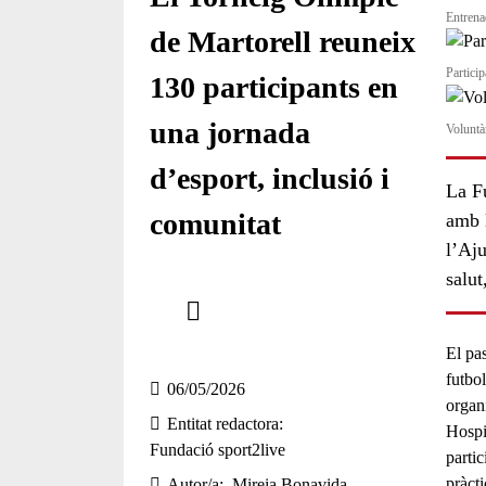
Entrena
de Martorell reuneix
Partici
130 participants en
una jornada
Voluntà
d’esport, inclusió i
La Fu
comunitat
amb l
l’Aju
salut
Comparteix
Compartir en altres xarxes socials
El pa
futbol
06/05/2026
organ
Entitat redactora
Hospi
Fundació sport2live
partic
pràcti
Autor/a
Mireia Bonavida