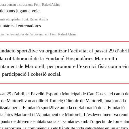
dora donant instruccions Font: Rafael Alsina
pants olimpiades Font: Rafael Alsina
ries i entrenadores de l'esdeveniment Font: Rafael Alsina
ndació sport2live va organitzar l’activitat el passat 29 d’abril
a col·laboració de la Fundació Hospitalàries Martorell i
ntament de Martorell, per promoure l’exercici físic com a ein
, participació i cohesió social.
ssat 29 d’abril, el Pavelló Esportiu Municipal de Can Cases i el camp d
 de Martorell van acollir el
Torneig Olímpic de Martorell
, una jornada
itzada per la
Fundació sport2live
amb la col·laboració de la
Fundació
talàries Martorell
i l’
Ajuntament de Martorell
. L’esdeveniment va reun
ipants
de diferents entitats socials i sanitàries amb l’objectiu de fomentar
ca esportiva, la convivència i els hàbits de vida saludables en un entorn