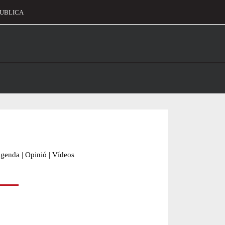
UBLICA
alament
genda
|
Opinió
|
Vídeos