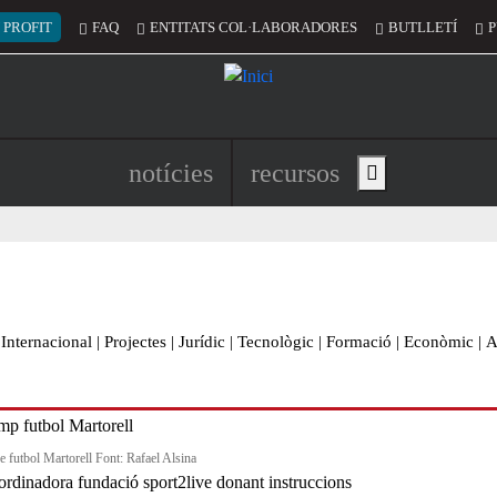
 del compte d'usuari
 PROFIT
FAQ
ENTITATS COL·LABORADORES
BUTLLETÍ
P
Navegació principal de l'encapç
notícies
recursos
Show main menu
Internacional
|
Projectes
|
Jurídic
|
Tecnològic
|
Formació
|
Econòmic
|
A
 futbol Martorell Font: Rafael Alsina