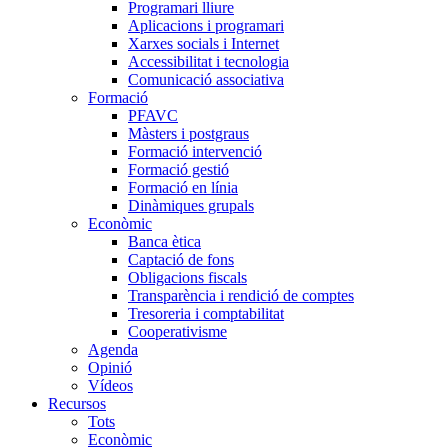
Programari lliure
Aplicacions i programari
Xarxes socials i Internet
Accessibilitat i tecnologia
Comunicació associativa
Formació
PFAVC
Màsters i postgraus
Formació intervenció
Formació gestió
Formació en línia
Dinàmiques grupals
Econòmic
Banca ètica
Captació de fons
Obligacions fiscals
Transparència i rendició de comptes
Tresoreria i comptabilitat
Cooperativisme
Agenda
Opinió
Vídeos
Recursos
Tots
Econòmic