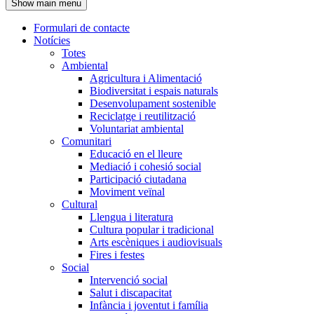
Show main menu
l'encapçalament
Formulari de contacte
Notícies
Navegació
Totes
principal
Ambiental
Agricultura i Alimentació
Biodiversitat i espais naturals
Desenvolupament sostenible
Reciclatge i reutilització
Voluntariat ambiental
Comunitari
Educació en el lleure
Mediació i cohesió social
Participació ciutadana
Moviment veïnal
Cultural
Llengua i literatura
Cultura popular i tradicional
Arts escèniques i audiovisuals
Fires i festes
Social
Intervenció social
Salut i discapacitat
Infància i joventut i família