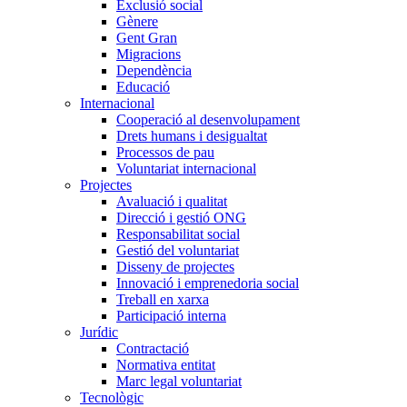
Exclusió social
Gènere
Gent Gran
Migracions
Dependència
Educació
Internacional
Cooperació al desenvolupament
Drets humans i desigualtat
Processos de pau
Voluntariat internacional
Projectes
Avaluació i qualitat
Direcció i gestió ONG
Responsabilitat social
Gestió del voluntariat
Disseny de projectes
Innovació i emprenedoria social
Treball en xarxa
Participació interna
Jurídic
Contractació
Normativa entitat
Marc legal voluntariat
Tecnològic