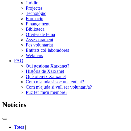
Jurídic
Projectes
Tecnològic
Formació
Finançament
Biblioteca
Ofertes de feina
Assessorament
Fes voluntariat
Entitats col·laboradores
Webinars
FAQ
Qui gestiona Xarxanet?
Història de Xarxanet
Què ofereix Xarxanet
Com m'ajuda si soc una entitat?
Com m'ajuda si vull ser voluntari/a?
Puc fer-me'n membre?
Notícies
Commutador
del
Totes
|
menú