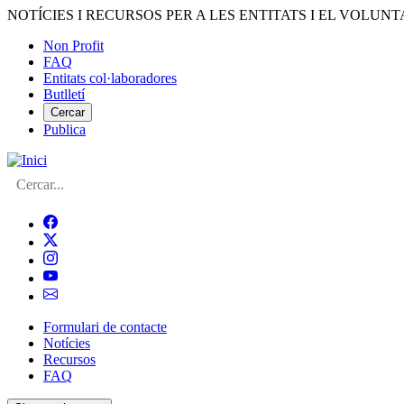
Vés
NOTÍCIES I RECURSOS PER A LES ENTITATS I EL VOLUNT
al
Non Profit
contingut
FAQ
Menú
Entitats col·laboradores
del
Butlletí
compte
Cercar
Publica
d'usuari
Cerca
Formulari de contacte
Notícies
Navegació
Recursos
principal
FAQ
de