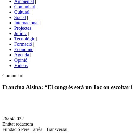
Ambiental
|
de
Comunitari
|
portals
Cultural
|
Social
|
Internacional
|
Projectes
|
Jurídic
|
Tecnològic
|
Formació
|
Econòmic
|
Agenda
|
Opinió
|
Vídeos
Àmbit
Comunitari
de
la
Francina Alsina: “El congrés serà un lloc on escoltar i 
notícia
Comparteix
Compartir
en
26/04/2022
altres
Entitat redactora
xarxes
Fundació Pere Tarrés - Transversal
socials