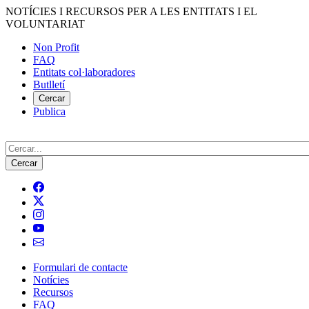
Vés
NOTÍCIES I RECURSOS PER A LES ENTITATS I EL
al
VOLUNTARIAT
contingut
Non Profit
FAQ
Menú
Entitats col·laboradores
del
Butlletí
compte
Cercar
Publica
d'usuari
Cerca
Formulari de contacte
Notícies
Navegació
Recursos
principal
FAQ