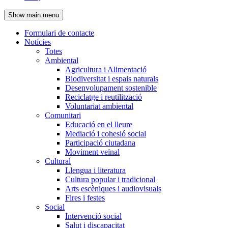
de
Show main menu
l'encapçalament
Formulari de contacte
Notícies
Navegació
Totes
principal
Ambiental
Agricultura i Alimentació
Biodiversitat i espais naturals
Desenvolupament sostenible
Reciclatge i reutilització
Voluntariat ambiental
Comunitari
Educació en el lleure
Mediació i cohesió social
Participació ciutadana
Moviment veïnal
Cultural
Llengua i literatura
Cultura popular i tradicional
Arts escèniques i audiovisuals
Fires i festes
Social
Intervenció social
Salut i discapacitat