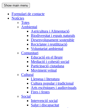
de
Show main menu
l'encapçalament
Formulari de contacte
Notícies
Navegació
Totes
principal
Ambiental
Agricultura i Alimentació
Biodiversitat i espais naturals
Desenvolupament sostenible
Reciclatge i reutilització
Voluntariat ambiental
Comunitari
Educació en el lleure
Mediació i cohesió social
Participació ciutadana
Moviment veïnal
Cultural
Llengua i literatura
Cultura popular i tradicional
Arts escèniques i audiovisuals
Fires i festes
Social
Intervenció social
Salut i discapacitat