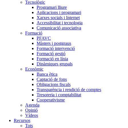
Tecnològic
Programari lliure
Aplicacions i programari
Xarxes socials i Internet
Accessibilitat i tecnologia
Comunicació associativa
Formació
PFAVC
Màsters i postgraus
Formació intervenció
Formació gestió
Formació en línia
Dinàmiques grupals
Econòmic
Banca ètica
Captació de fons
Obligacions fiscals
Transparència i rendició de comptes
Tresoreria i comptabilitat
Cooperativisme
Agenda
Opinió
Vídeos
Recursos
Tots