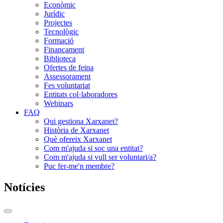
Econòmic
Jurídic
Projectes
Tecnològic
Formació
Finançament
Biblioteca
Ofertes de feina
Assessorament
Fes voluntariat
Entitats col·laboradores
Webinars
FAQ
Qui gestiona Xarxanet?
Història de Xarxanet
Què ofereix Xarxanet
Com m'ajuda si soc una entitat?
Com m'ajuda si vull ser voluntari/a?
Puc fer-me'n membre?
Notícies
Commutador
del