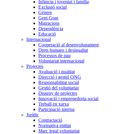
Infància i joventut i família
Exclusió social
Gènere
Gent Gran
Migracions
Dependència
Educació
Internacional
Cooperació al desenvolupament
Drets humans i desigualtat
Processos de pau
Voluntariat internacional
Projectes
Avaluació i qualitat
Direcció i gestió ONG
Responsabilitat social
Gestió del voluntariat
Disseny de projectes
Innovació i emprenedoria social
Treball en xarxa
Participació interna
Jurídic
Contractació
Normativa entitat
Marc legal voluntariat