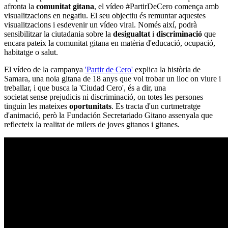
afronta la
comunitat gitana
, el vídeo #PartirDeCero comença amb
visualitzacions en negatiu. El seu objectiu és remuntar aquestes
visualitzacions i esdevenir un vídeo viral. Només així, podrà
sensibilitzar la ciutadania sobre la
desigualtat
i
discriminació
que
encara pateix la comunitat gitana en matèria d'educació, ocupació,
habitatge o salut.
El vídeo de la campanya
'Partir de Cero'
explica la història de
Samara, una noia gitana de 18 anys que vol trobar un lloc on viure i
treballar, i que busca la 'Ciudad Cero', és a dir, una
societat sense prejudicis ni discriminació, on totes les persones
tinguin les mateixes
oportunitats
. Es tracta d'un curtmetratge
d'animació, però la Fundación Secretariado Gitano assenyala que
reflecteix la realitat de milers de joves gitanos i gitanes.