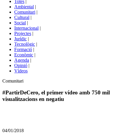
Totes
|
menú
Ambiental
|
de
Comunitari
|
portals
Cultural
|
Social
|
Internacional
|
Projectes
|
Jurídic
|
Tecnològic
|
Formació
|
Econòmic
|
Agenda
|
Opinió
|
Vídeos
Àmbit
Comunitari
de
la
#PartirDeCero, el primer vídeo amb 750 mil
notícia
visualitzacions en negatiu
Comparteix
Compartir
en
04/01/2018