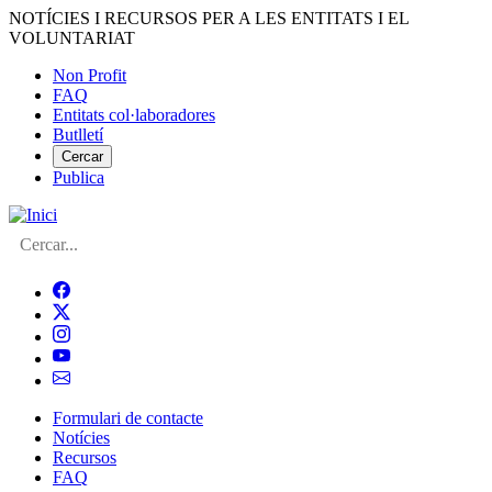
Vés
NOTÍCIES I RECURSOS PER A LES ENTITATS I EL
al
VOLUNTARIAT
contingut
Non Profit
FAQ
Menú
Entitats col·laboradores
del
Butlletí
compte
Cercar
Publica
d'usuari
Cerca
Formulari de contacte
Notícies
Navegació
Recursos
principal
FAQ