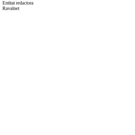
altres
Entitat redactora
xarxes
Ravalnet
socials