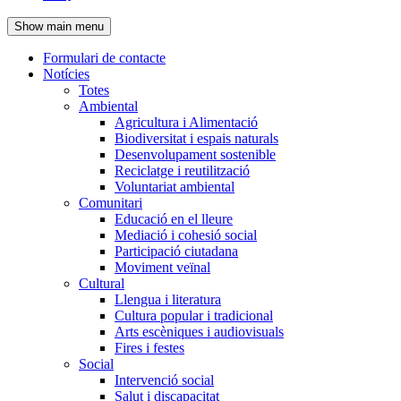
de
Show main menu
l'encapçalament
Formulari de contacte
Notícies
Navegació
Totes
principal
Ambiental
Agricultura i Alimentació
Biodiversitat i espais naturals
Desenvolupament sostenible
Reciclatge i reutilització
Voluntariat ambiental
Comunitari
Educació en el lleure
Mediació i cohesió social
Participació ciutadana
Moviment veïnal
Cultural
Llengua i literatura
Cultura popular i tradicional
Arts escèniques i audiovisuals
Fires i festes
Social
Intervenció social
Salut i discapacitat