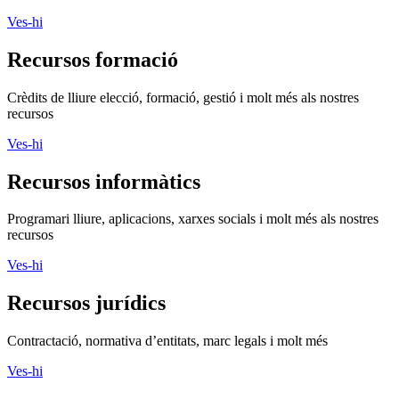
recursos
Ves-hi
Assessora't
Si vols aconseguir més impacte social, ASSESSORA'T!
La
Direcció General d’Acció Comunitària i Innovació Social
(DGACIS)
posa a la teva disposició un conjunt de serveis
d'assessorament i acompanyament gratuïts.
Més informació
Segueix-nos
Xarxanet
Xarxanet tecnologia
Actualitat
Tecnologia
Finançament
Xarxanet
Xarxanet