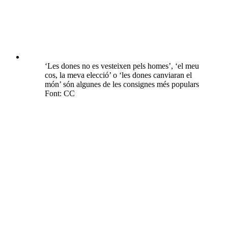
‘Les dones no es vesteixen pels homes’, ‘el meu
cos, la meva elecció’ o ‘les dones canviaran el
món’ són algunes de les consignes més populars
Font: CC
Els cànons de bellesa irreals imposats per
aquestes mateixes marques fan que els seus
missatges entrin en contradicció amb la lluita
feminista Font: CC
El concepte de rentat d'imatge violeta és l'ús que fan empreses o
administracions del missatge feminista per aconseguir benefici
propi, apel·lant al compromís amb la igualtat de gènere sense
aplicar-lo.