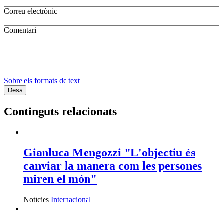
convivència a l'espai públic
Notícies
Comunitari
Manel Alfaro: “No volem perdre la
festa major de tota la vida”
Notícies
Cultural
Mediació comunitària amb joves a
Camps Blancs: escolta activa, treball
de carrer i transformació
comunitària
Notícies
Comunitari
Servei d'Assessorament gratuït per a
entitats