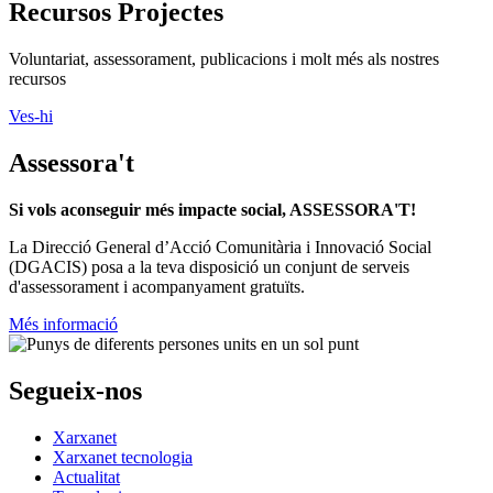
Fes Voluntariat!
Ofertes de feina
Butlletins
Contacte
Assessorament gratuït
voluntariat.gencat.cat
Entitats col·laboradores