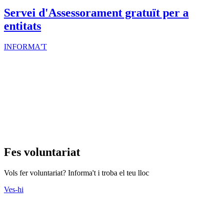
Actes
Consulteu l'agenda d'actes que s'organitzen des del Tercer Sector.
Ves-hi
Cursos
Descobriu tots els cursos que ofereixen les entitats.
Ves-hi
Recursos Econòmics
Banca ètica, captació de fons, economia solidària i molt més als
nostres recursos
Ves-hi