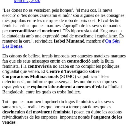
El lila no és l’únic color utilitzat per fer
rentada d’imatge
. El
rosa
s’utilitza per ocultar les
polítiques repressives
cap al col·lectiu
LGTBI
, tot i que el '
pinkwashing
' s’origina als anys 90 amb
Acció
Contra el Càncer de Mama
per referir-se a l’interès de les
empreses per donar suport a aquesta lluita.
La política no queda apartada d’aquestes rentades d’imatge. El
Ministre de Sanitat d’Irlanda,
Leo Varadkar
, va declarar
públicament la seva homosexualitat, encobrint polítiques racistes i
masclistes, donant una imatge d’igualtat quan manté l'opressió cap al
col·lectiu. "S'apropen a moviments socials per
netejar la seva
imatge
i aproximar-se a sectors de la societat", explica Araneda.
A més, els últims anys han sorgit altres moviments de l’estil com el
‘
blackwashing
’, pensant que els Estats Units està lliure de racisme
per tenir un president negre. O com la paradoxa de la campanya del
Front National francès per acabar amb el racisme: “contra el
racisme, parem la immigració!”. O com el ‘
greenwashing
’,
empreses que promouen el moviment ecologista però utilitzen plàstic
per embolicar els seus productes.
'Femvertising'
Durant anys, la publicitat ha rebut moltes crítiques per difondre
imatges sexistes
creant una percepció allunyada de la realitat que