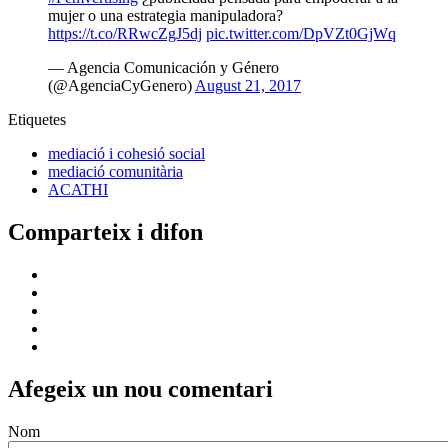
Comentari
Sobre els formats de text
Continguts relacionats
Gianluca Mengozzi "L'objectiu és
canviar la manera com les persones
miren el món"
Notícies
Internacional
Barcelona aposta per un model
restauratiu per gestionar la