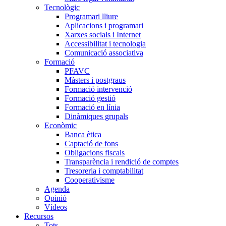
Tecnològic
Programari lliure
Aplicacions i programari
Xarxes socials i Internet
Accessibilitat i tecnologia
Comunicació associativa
Formació
PFAVC
Màsters i postgraus
Formació intervenció
Formació gestió
Formació en línia
Dinàmiques grupals
Econòmic
Banca ètica
Captació de fons
Obligacions fiscals
Transparència i rendició de comptes
Tresoreria i comptabilitat
Cooperativisme
Agenda
Opinió
Vídeos
Recursos
Tots