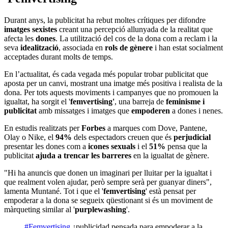
— Agencia Comunicación y Género
(@AgenciaCyGenero)
August 21, 2017
Etiquetes
mediació i cohesió social
mediació comunitària
ACATHI
Comparteix i difon
Afegeix un nou comentari
Nom
Correu electrònic