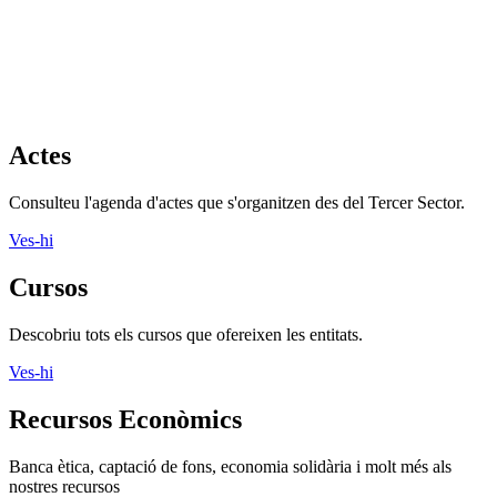
Recursos formació
Crèdits de lliure elecció, formació, gestió i molt més als nostres
recursos
Ves-hi
Recursos informàtics
Programari lliure, aplicacions, xarxes socials i molt més als nostres
recursos
Ves-hi
Recursos jurídics
Contractació, normativa d’entitats, marc legals i molt més
Ves-hi
Recursos Projectes
Voluntariat, assessorament, publicacions i molt més als nostres