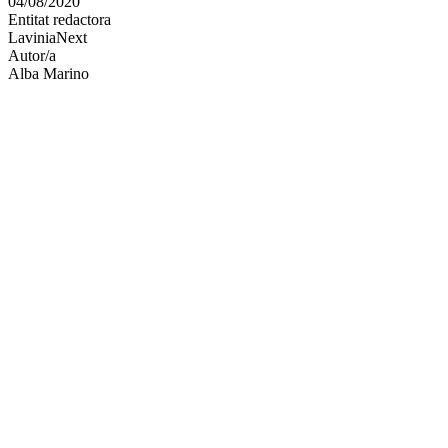
04/08/2020
altres
Entitat redactora
xarxes
LaviniaNext
socials
Autor/a
Alba Marino