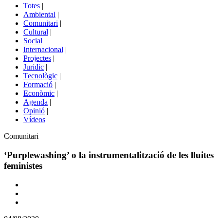
del
Totes
|
menú
Ambiental
|
de
Comunitari
|
portals
Cultural
|
Social
|
Internacional
|
Projectes
|
Jurídic
|
Tecnològic
|
Formació
|
Econòmic
|
Agenda
|
Opinió
|
Vídeos
Àmbit
Comunitari
de
la
‘Purplewashing’ o la instrumentalització de les lluites
notícia
feministes
Comparteix
Compartir
en