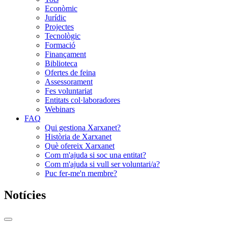
Econòmic
Jurídic
Projectes
Tecnològic
Formació
Finançament
Biblioteca
Ofertes de feina
Assessorament
Fes voluntariat
Entitats col·laboradores
Webinars
FAQ
Qui gestiona Xarxanet?
Història de Xarxanet
Què ofereix Xarxanet
Com m'ajuda si soc una entitat?
Com m'ajuda si vull ser voluntari/a?
Puc fer-me'n membre?
Notícies
Commutador