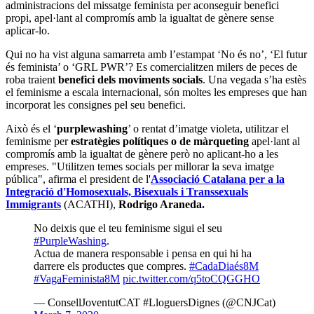
més populars entre les marques de roba de baix cost. El col·lectiu
feminista critica que les marques s’apropiïn de les seves demandes
per
mercantilitzar el moviment
. "És hipocresia total. Enganyen a
la ciutadania amb una expressió total de masclisme i capitalisme. És
rentar-se la cara", reivindica
Isabel Muntané
, membre d'
On Són
Les Dones
.
Els cànons de bellesa irreals imposats per aquestes mateixes marques
fan que els seus missatges entrin en
contradicció
amb la lluita
feminista. I la
controvèrsia
no acaba en no complir les polítiques
d’igualtat que venen. El
Centre d’Investigació sobre
Corporacions Multinacionals
(SOMO) va publicar ‘Teles
defectuoses’, un informe que assenyala les nombroses empreses
espanyoles que
exploten laboralment a menors d’edat
a l'Índia i
Bangladesh, entre les quals es troba Inditex.
Tot i que les marquen imprimeixin logos feministes a les seves
samarretes, la realitat és que porten a terme pràctiques que es
desvinculen del moviment feminista
i posen en dubte les accions
reivindicatives de les empreses, important només l’
augment de les
vendes
.
Rentades d'imatge d'altres colors