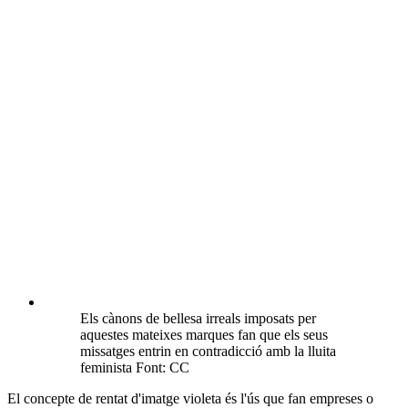
Qui no ha vist alguna samarreta amb l’estampat ‘No és no’, ‘El futur
és feminista’ o ‘GRL PWR’? Es comercialitzen milers de peces de
roba traient
benefici dels moviments socials
. Una vegada s’ha estès
el feminisme a escala internacional, són moltes les empreses que han
incorporat les consignes pel seu benefici.
Això és el ‘
purplewashing
’ o rentat d’imatge violeta, utilitzar el
feminisme per
estratègies polítiques o de màrqueting
apel·lant al
compromís amb la igualtat de gènere però no aplicant-ho a les
empreses. "Utilitzen temes socials per millorar la seva imatge
pública", afirma el president de l'
Associació Catalana per a la
Integració d'Homosexuals, Bisexuals i Transsexuals
Immigrants
(ACATHI),
Rodrigo Araneda.
No deixis que el teu feminisme sigui el seu
#PurpleWashing
.
Actua de manera responsable i pensa en qui hi ha
darrere els productes que compres.
#CadaDiaés8M
#VagaFeminista8M
pic.twitter.com/q5toCQGGHO
— ConsellJoventutCAT #LloguersDignes (@CNJCat)
March 7, 2020
‘Les dones no es vesteixen pels homes’, ‘el meu cos, la meva
elecció’ o ‘les dones canviaran el món’ són algunes de les consignes