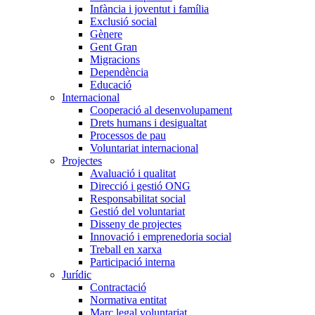
Infància i joventut i família
Exclusió social
Gènere
Gent Gran
Migracions
Dependència
Educació
Internacional
Cooperació al desenvolupament
Drets humans i desigualtat
Processos de pau
Voluntariat internacional
Projectes
Avaluació i qualitat
Direcció i gestió ONG
Responsabilitat social
Gestió del voluntariat
Disseny de projectes
Innovació i emprenedoria social
Treball en xarxa
Participació interna
Jurídic
Contractació
Normativa entitat
Marc legal voluntariat