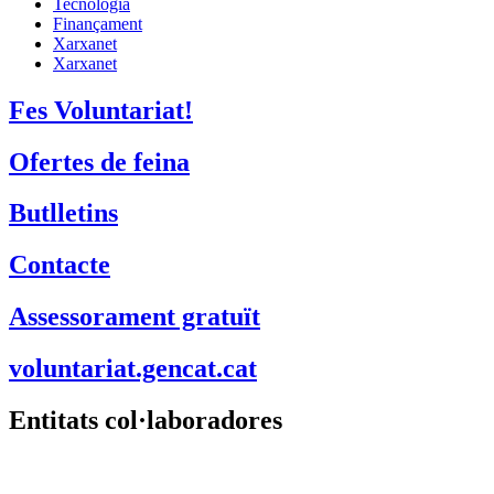
Suport Tercer Sector – Fundesplai
Fundació Pere Tarrés
LaviniaNext
Colectic
Xarxa Digital Catalana
Minyons Escoltes i Guies de Catalunya