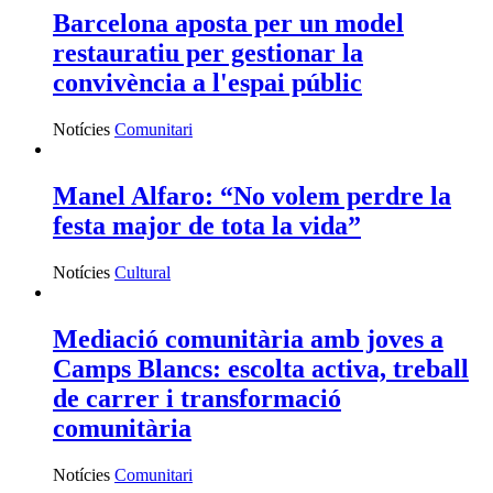
INFORMA'T
Fes voluntariat
Vols fer voluntariat? Informa't i troba el teu lloc
Ves-hi