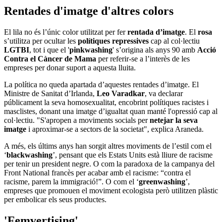
afecta les
dones
. La utilització del cos de la dona com a reclam i la
seva
idealització
, associada en
rols de gènere
i han estat socialment
acceptades durant molts de temps.
En l’actualitat, és cada vegada més popular trobar publicitat que
aposta per un canvi, mostrant una imatge més positiva i realista de la
dona. Per tots aquests moviments i campanyes que no promouen la
igualtat, ha sorgit el '
femvertising'
, una barreja de
feminisme i
publicitat
amb missatges i imatges que
empoderen
a dones i nenes.
En estudis realitzats per
Forbes
a marques com Dove, Pantene,
Olay o Nike, el
94%
dels espectadors creuen que és
perjudicial
presentar les dones com a
icones sexuals
i el
51%
pensa que la
publicitat
ajuda a trencar les barreres
en la igualtat de gènere.
"Hi ha anuncis que donen un imaginari per lluitar per la igualtat i
que realment volen ajudar, però sempre serà per guanyar diners",
lamenta Muntané. Tot i que el '
femvertising
' està pensat per
empoderar a la dona se segueix qüestionant si és un moviment de
màrqueting similar al '
purplewashing
'.
#Femvertising
¿publicidad pensada para empoderar a la
mujer o una estrategia manipuladora?
https://t.co/RRwcZgJ5dj
pic.twitter.com/DpVZt0GjWq