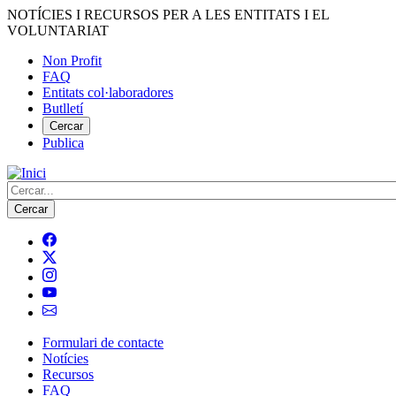
Vés
NOTÍCIES I RECURSOS PER A LES ENTITATS I EL
al
VOLUNTARIAT
contingut
Non Profit
FAQ
Menú
Entitats col·laboradores
del
Butlletí
compte
Cercar
Publica
d'usuari
Cerca
Formulari de contacte
Notícies
Navegació
Recursos
principal
FAQ