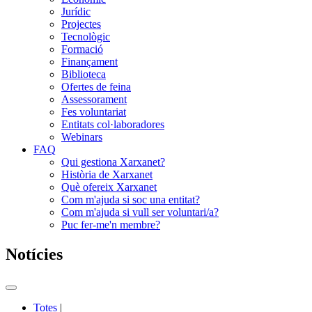
Jurídic
Projectes
Tecnològic
Formació
Finançament
Biblioteca
Ofertes de feina
Assessorament
Fes voluntariat
Entitats col·laboradores
Webinars
FAQ
Qui gestiona Xarxanet?
Història de Xarxanet
Què ofereix Xarxanet
Com m'ajuda si soc una entitat?
Com m'ajuda si vull ser voluntari/a?
Puc fer-me'n membre?
Notícies
Commutador
del
Totes
|