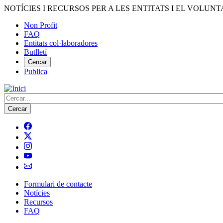
Vés
NOTÍCIES I RECURSOS PER A LES ENTITATS I EL VOLUNT
al
Non Profit
contingut
FAQ
Menú
Entitats col·laboradores
del
Butlletí
compte
Cercar
Publica
d'usuari
Cerca
Formulari de contacte
Notícies
Navegació
Recursos
principal
FAQ
de