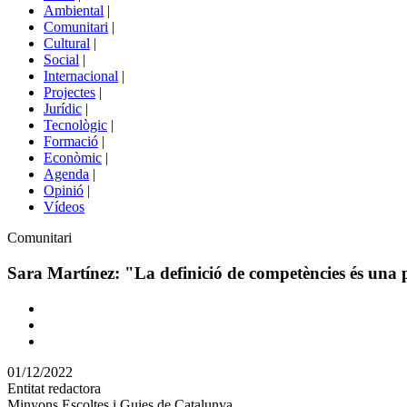
menú
Ambiental
|
de
Comunitari
|
portals
Cultural
|
Social
|
Internacional
|
Projectes
|
Jurídic
|
Tecnològic
|
Formació
|
Econòmic
|
Agenda
|
Opinió
|
Vídeos
Àmbit
Comunitari
de
la
Sara Martínez: "La definició de competències és una po
notícia
Comparteix
Compartir
en
01/12/2022
altres
Entitat redactora
xarxes
Minyons Escoltes i Guies de Catalunya
socials