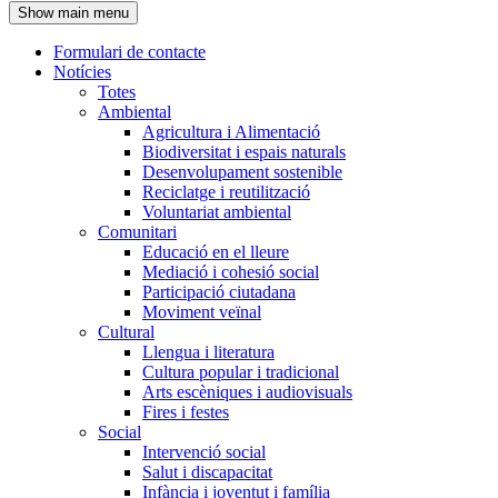
Show main menu
l'encapçalament
Formulari de contacte
Notícies
Navegació
Totes
principal
Ambiental
Agricultura i Alimentació
Biodiversitat i espais naturals
Desenvolupament sostenible
Reciclatge i reutilització
Voluntariat ambiental
Comunitari
Educació en el lleure
Mediació i cohesió social
Participació ciutadana
Moviment veïnal
Cultural
Llengua i literatura
Cultura popular i tradicional
Arts escèniques i audiovisuals
Fires i festes
Social
Intervenció social
Salut i discapacitat
Infància i joventut i família