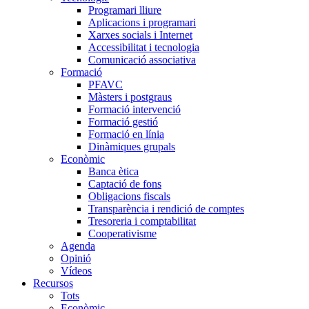
Programari lliure
Aplicacions i programari
Xarxes socials i Internet
Accessibilitat i tecnologia
Comunicació associativa
Formació
PFAVC
Màsters i postgraus
Formació intervenció
Formació gestió
Formació en línia
Dinàmiques grupals
Econòmic
Banca ètica
Captació de fons
Obligacions fiscals
Transparència i rendició de comptes
Tresoreria i comptabilitat
Cooperativisme
Agenda
Opinió
Vídeos
Recursos
Tots
Econòmic