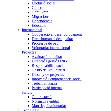
Exclusió social
Gènere
Gent Gran
Migracions
Dependència
Educació
Internacional
Cooperació al desenvolupament
Drets humans i desigualtat
Processos de pau
Voluntariat internacional
Projectes
Avaluació i qualitat
Direcció i gestió ONG
Responsabilitat social
Gestió del voluntariat
Disseny de projectes
Innovació i emprenedoria social
Treball en xarxa
Participació interna
Jurídic
Contractació
Normativa entitat
Marc legal voluntariat
Tecnològic