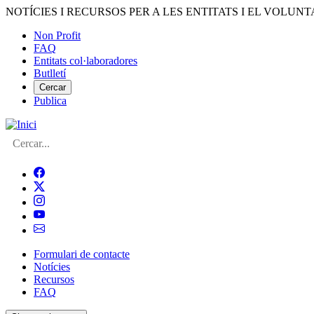
Vés
NOTÍCIES I RECURSOS PER A LES ENTITATS I EL VOLUNT
al
Non Profit
contingut
FAQ
Menú
Entitats col·laboradores
del
Butlletí
compte
Cercar
Publica
d'usuari
Cerca
Formulari de contacte
Notícies
Navegació
Recursos
principal
FAQ
de