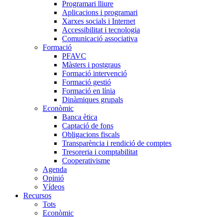
Programari lliure
Aplicacions i programari
Xarxes socials i Internet
Accessibilitat i tecnologia
Comunicació associativa
Formació
PFAVC
Màsters i postgraus
Formació intervenció
Formació gestió
Formació en línia
Dinàmiques grupals
Econòmic
Banca ètica
Captació de fons
Obligacions fiscals
Transparència i rendició de comptes
Tresoreria i comptabilitat
Cooperativisme
Agenda
Opinió
Vídeos
Recursos
Tots
Econòmic