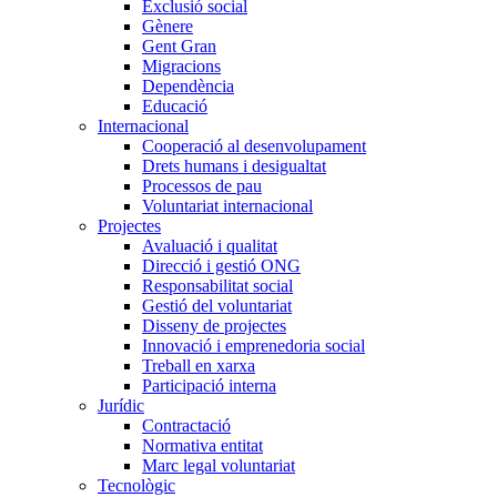
Exclusió social
Gènere
Gent Gran
Migracions
Dependència
Educació
Internacional
Cooperació al desenvolupament
Drets humans i desigualtat
Processos de pau
Voluntariat internacional
Projectes
Avaluació i qualitat
Direcció i gestió ONG
Responsabilitat social
Gestió del voluntariat
Disseny de projectes
Innovació i emprenedoria social
Treball en xarxa
Participació interna
Jurídic
Contractació
Normativa entitat
Marc legal voluntariat
Tecnològic