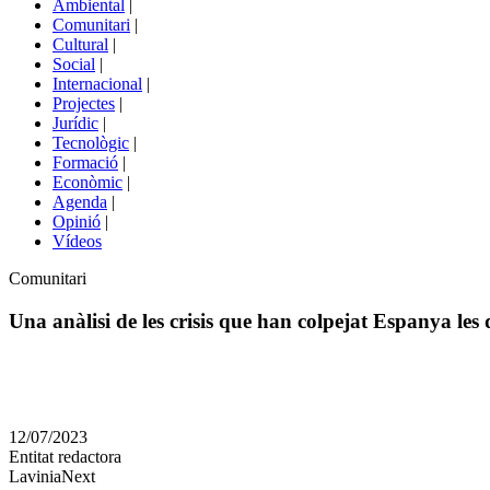
Ambiental
|
de
Comunitari
|
portals
Cultural
|
Social
|
Internacional
|
Projectes
|
Jurídic
|
Tecnològic
|
Formació
|
Econòmic
|
Agenda
|
Opinió
|
Vídeos
Àmbit
Comunitari
de
la
Una anàlisi de les crisis que han colpejat Espanya les
notícia
Comparteix
Compartir
en
12/07/2023
altres
Entitat redactora
xarxes
LaviniaNext
socials