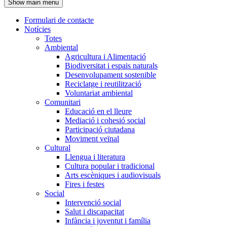
Show main menu
l'encapçalament
Formulari de contacte
Notícies
Navegació
Totes
principal
Ambiental
Agricultura i Alimentació
Biodiversitat i espais naturals
Desenvolupament sostenible
Reciclatge i reutilització
Voluntariat ambiental
Comunitari
Educació en el lleure
Mediació i cohesió social
Participació ciutadana
Moviment veïnal
Cultural
Llengua i literatura
Cultura popular i tradicional
Arts escèniques i audiovisuals
Fires i festes
Social
Intervenció social
Salut i discapacitat
Infància i joventut i família