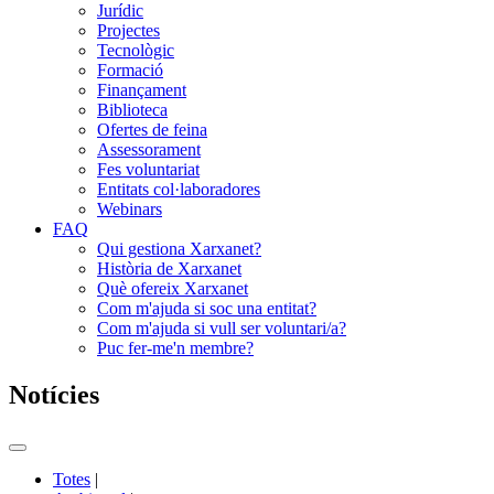
Jurídic
Projectes
Tecnològic
Formació
Finançament
Biblioteca
Ofertes de feina
Assessorament
Fes voluntariat
Entitats col·laboradores
Webinars
FAQ
Qui gestiona Xarxanet?
Història de Xarxanet
Què ofereix Xarxanet
Com m'ajuda si soc una entitat?
Com m'ajuda si vull ser voluntari/a?
Puc fer-me'n membre?
Notícies
Commutador
del
Totes
|
menú