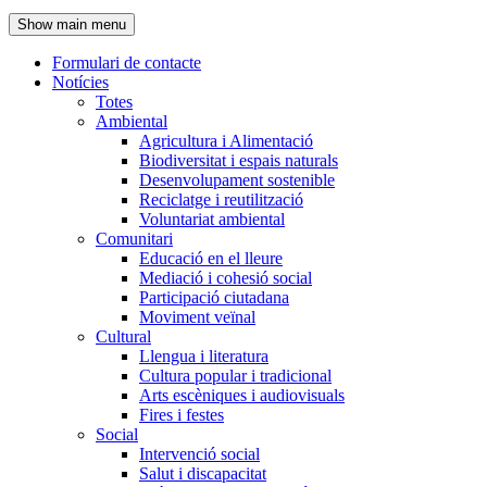
de
Show main menu
l'encapçalament
Formulari de contacte
Notícies
Navegació
Totes
principal
Ambiental
Agricultura i Alimentació
Biodiversitat i espais naturals
Desenvolupament sostenible
Reciclatge i reutilització
Voluntariat ambiental
Comunitari
Educació en el lleure
Mediació i cohesió social
Participació ciutadana
Moviment veïnal
Cultural
Llengua i literatura
Cultura popular i tradicional
Arts escèniques i audiovisuals
Fires i festes
Social
Intervenció social
Salut i discapacitat