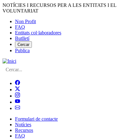
Vés
NOTÍCIES I RECURSOS PER A LES ENTITATS I EL
al
VOLUNTARIAT
contingut
Non Profit
FAQ
Menú
Entitats col·laboradores
del
Butlletí
compte
Cercar
Publica
d'usuari
Cerca
Formulari de contacte
Notícies
Navegació
Recursos
principal
FAQ