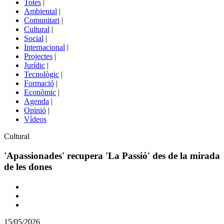
Totes
|
menú
Ambiental
|
de
Comunitari
|
portals
Cultural
|
Social
|
Internacional
|
Projectes
|
Jurídic
|
Tecnològic
|
Formació
|
Econòmic
|
Agenda
|
Opinió
|
Vídeos
Àmbit
Cultural
de
la
'Apassionades' recupera 'La Passió' des de la mirada
notícia
de les dones
Comparteix
Compartir
en
15/05/2026
altres