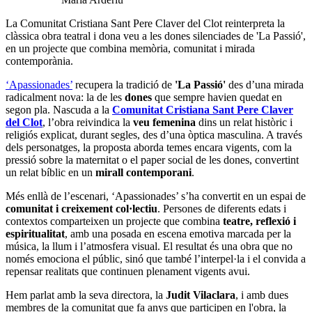
La Comunitat Cristiana Sant Pere Claver del Clot reinterpreta la
clàssica obra teatral i dona veu a les dones silenciades de 'La Passió',
en un projecte que combina memòria, comunitat i mirada
contemporània.
‘Apassionades’
recupera la tradició de
'La Passió'
des d’una mirada
radicalment nova: la de les
dones
que sempre havien quedat en
segon pla. Nascuda a la
Comunitat Cristiana Sant Pere Claver
del Clot
, l’obra reivindica la
veu femenina
dins un relat històric i
religiós explicat, durant segles, des d’una òptica masculina. A través
dels personatges, la proposta aborda temes encara vigents, com la
pressió sobre la maternitat o el paper social de les dones, convertint
un relat bíblic en un
mirall contemporani
.
Més enllà de l’escenari, ‘Apassionades’ s’ha convertit en un espai de
comunitat i creixement col·lectiu
. Persones de diferents edats i
contextos comparteixen un projecte que combina
teatre, reflexió i
espiritualitat
, amb una posada en escena emotiva marcada per la
música, la llum i l’atmosfera visual. El resultat és una obra que no
només emociona el públic, sinó que també l’interpel·la i el convida a
repensar realitats que continuen plenament vigents avui.
Hem parlat amb la seva directora, la
Judit Vilaclara
, i amb dues
membres de la comunitat que fa anys que participen en l'obra, la