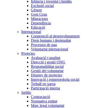
Infància i joventut i família
Exclusió social
Gènere
Gent Gran
Migracions
Dependència
Educació
Internacional
Cooperació al desenvolupament
Drets humans i desigualtat
Processos de pau
Voluntariat internacional
Projectes
Avaluació i qualitat
Direcció i gestió ONG
Responsabilitat social
Gestió del voluntariat
Disseny de projectes
Innovació i emprenedoria social
Treball en xarxa
Participació interna
Jurídic
Contractació
Normativa entitat
Marc legal voluntariat