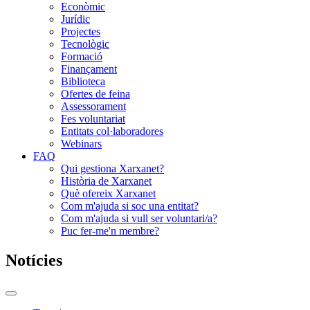
Econòmic
Jurídic
Projectes
Tecnològic
Formació
Finançament
Biblioteca
Ofertes de feina
Assessorament
Fes voluntariat
Entitats col·laboradores
Webinars
FAQ
Qui gestiona Xarxanet?
Història de Xarxanet
Què ofereix Xarxanet
Com m'ajuda si soc una entitat?
Com m'ajuda si vull ser voluntari/a?
Puc fer-me'n membre?
Notícies
Commutador
del