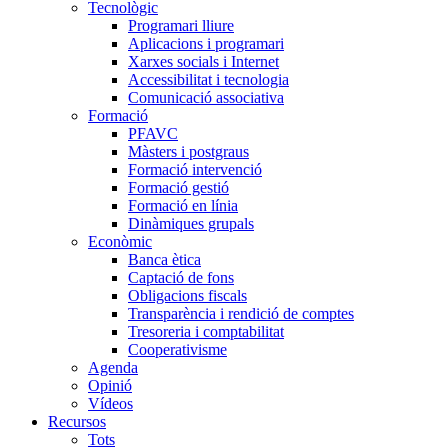
Tecnològic
Programari lliure
Aplicacions i programari
Xarxes socials i Internet
Accessibilitat i tecnologia
Comunicació associativa
Formació
PFAVC
Màsters i postgraus
Formació intervenció
Formació gestió
Formació en línia
Dinàmiques grupals
Econòmic
Banca ètica
Captació de fons
Obligacions fiscals
Transparència i rendició de comptes
Tresoreria i comptabilitat
Cooperativisme
Agenda
Opinió
Vídeos
Recursos
Tots