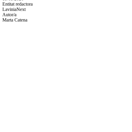
Entitat redactora
xarxes
LaviniaNext
socials
Autor/a
Marta Catena