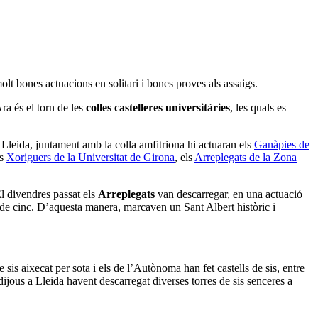
lt bones actuacions en solitari i bones proves als assaigs.
ra és el torn de les
colles castelleres universitàries
, les quals es
 Lleida, juntament amb la colla amfitriona hi actuaran els
Ganàpies de
ls
Xoriguers de la Universitat de Girona
, els
Arreplegats de la Zona
El divendres passat els
Arreplegats
van descarregar, en una actuació
ar de cinc. D’aquesta manera, marcaven un Sant Albert històric i
 sis aixecat per sota i els de l’Autònoma han fet castells de sis, entre
ijous a Lleida havent descarregat diverses torres de sis senceres a