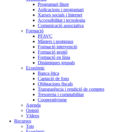
Programari lliure
Aplicacions i programari
Xarxes socials i Internet
Accessibilitat i tecnologia
Comunicació associativa
Formació
PFAVC
Màsters i postgraus
Formació intervenció
Formació gestió
Formació en línia
Dinàmiques grupals
Econòmic
Banca ètica
Captació de fons
Obligacions fiscals
Transparència i rendició de comptes
Tresoreria i comptabilitat
Cooperativisme
Agenda
Opinió
Vídeos
Recursos
Tots
Econòmic