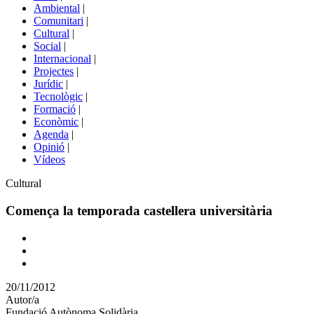
menú
Ambiental
|
de
Comunitari
|
portals
Cultural
|
Social
|
Internacional
|
Projectes
|
Jurídic
|
Tecnològic
|
Formació
|
Econòmic
|
Agenda
|
Opinió
|
Vídeos
Àmbit
Cultural
de
la
Comença la temporada castellera universitària
notícia
Comparteix
Compartir
en
20/11/2012
altres
Autor/a
xarxes
Fundació Autònoma Solidària
socials