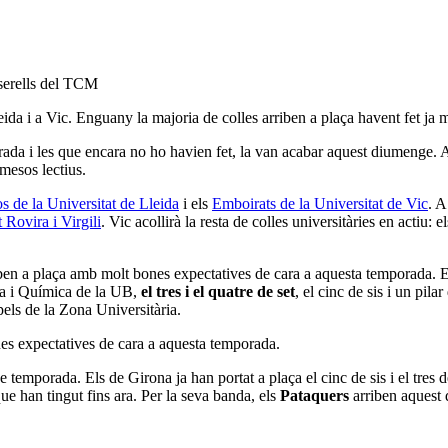
a i a Vic. Enguany la majoria de colles arriben a plaça havent fet ja mo
rada i les que encara no ho havien fet, la van acabar aquest diumenge. A
 mesos lectius.
s de la Universitat de Lleida
i els
Emboirats de la Universitat de Vic
. A
 Rovira i Virgili
. Vic acollirà la resta de colles universitàries en actiu: e
riben a plaça amb molt bones expectatives de cara a aquesta temporada. 
sica i Química de la UB,
el tres i el quatre de set
, el cinc de sis i un pil
els de la Zona Universitària.
nes expectatives de cara a aquesta temporada.
temporada. Els de Girona ja han portat a plaça el cinc de sis i el tres de
que han tingut fins ara. Per la seva banda, els
Pataquers
arriben aquest d