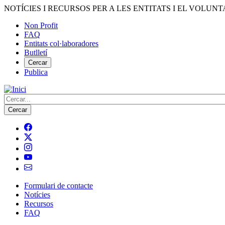
Vés
NOTÍCIES I RECURSOS PER A LES ENTITATS I EL VOLUNT
al
Non Profit
contingut
FAQ
Menú
Entitats col·laboradores
del
Butlletí
compte
Cercar
Publica
d'usuari
Cerca
Formulari de contacte
Notícies
Navegació
Recursos
principal
FAQ
de