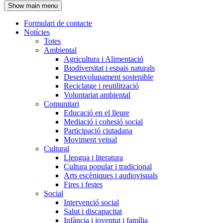
Show main menu
l'encapçalament
Formulari de contacte
Notícies
Navegació
Totes
principal
Ambiental
Agricultura i Alimentació
Biodiversitat i espais naturals
Desenvolupament sostenible
Reciclatge i reutilització
Voluntariat ambiental
Comunitari
Educació en el lleure
Mediació i cohesió social
Participació ciutadana
Moviment veïnal
Cultural
Llengua i literatura
Cultura popular i tradicional
Arts escèniques i audiovisuals
Fires i festes
Social
Intervenció social
Salut i discapacitat
Infància i joventut i família