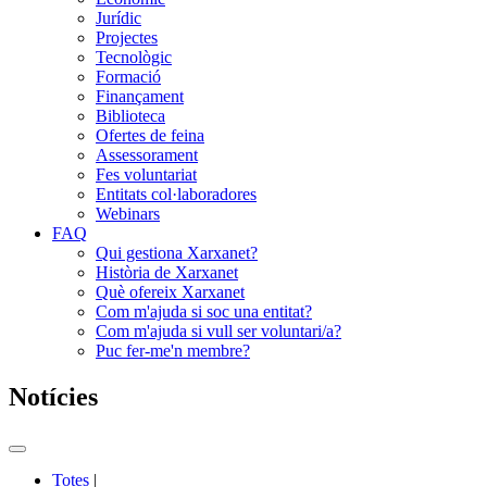
Jurídic
Projectes
Tecnològic
Formació
Finançament
Biblioteca
Ofertes de feina
Assessorament
Fes voluntariat
Entitats col·laboradores
Webinars
FAQ
Qui gestiona Xarxanet?
Història de Xarxanet
Què ofereix Xarxanet
Com m'ajuda si soc una entitat?
Com m'ajuda si vull ser voluntari/a?
Puc fer-me'n membre?
Notícies
Commutador
del
Totes
|