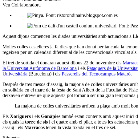
Veu Col·laboradora
Aquest dijous comencen les diades universitàries amb actuacions a Lleid
Moltes colles castelleres ja fa dies que han donat per tancada la tempo
regeixen per un calendari diferent al de les convencionals vinculat als
El tret de sortida el donaran aquest dijous 22 de novembre els
Marraco
la Universitat Autònoma de Barcelona
i els
Pataquers de la Universitat
Universitària
(Barcelona) i els
Passerells del Tecnocampus Mataró
.
Després de tres mesos d’assaig, la majoria de colles universitàries ar
en solitària en el marc de la festa de Sant Albert de la Facultat de Fí
deixaven entreveure que aquesta pot tornar a ser una gran temporada p
La majoria de colles universitàries arriben a plaça amb molt bo
Els
Xoriguers
i els
Ganàpies
també estan contents amb aquest inici de 
els quals la
torre de sis
i el quatre amb el pilar, a totes les actuacions 
assaig i els
Marracos
tenen la vista fixada en el tres de set.
Etiquetes