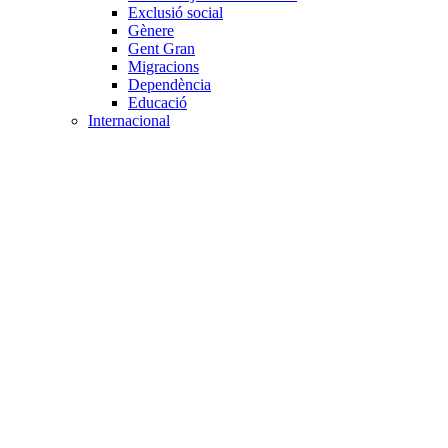
Exclusió social
Gènere
Gent Gran
Migracions
Dependència
Educació
Internacional
Cooperació al desenvolupament
Drets humans i desigualtat
Processos de pau
Voluntariat internacional
Projectes
Avaluació i qualitat
Direcció i gestió ONG
Responsabilitat social
Gestió del voluntariat
Disseny de projectes
Innovació i emprenedoria social
Treball en xarxa
Participació interna
Jurídic
Contractació
Normativa entitat
Marc legal voluntariat
Tecnològic