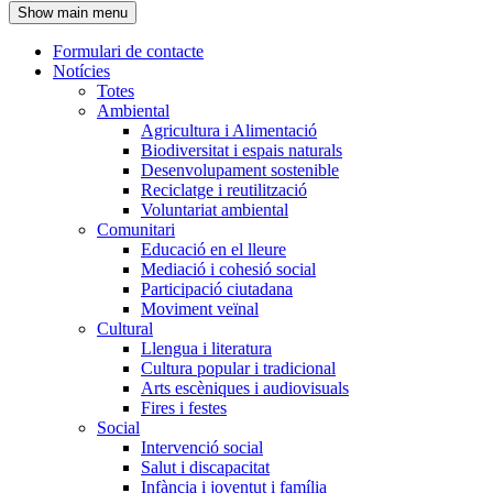
Show main menu
l'encapçalament
Formulari de contacte
Notícies
Navegació
Totes
principal
Ambiental
Agricultura i Alimentació
Biodiversitat i espais naturals
Desenvolupament sostenible
Reciclatge i reutilització
Voluntariat ambiental
Comunitari
Educació en el lleure
Mediació i cohesió social
Participació ciutadana
Moviment veïnal
Cultural
Llengua i literatura
Cultura popular i tradicional
Arts escèniques i audiovisuals
Fires i festes
Social
Intervenció social
Salut i discapacitat
Infància i joventut i família