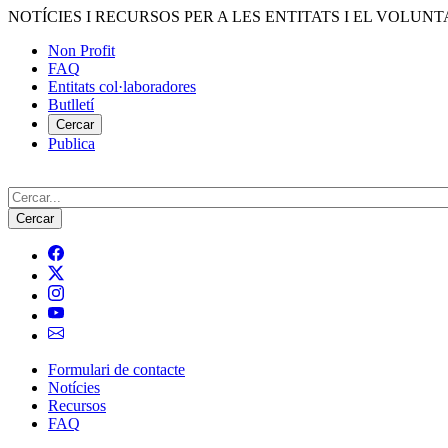
Vés
NOTÍCIES I RECURSOS PER A LES ENTITATS I EL VOLUNT
al
Non Profit
contingut
FAQ
Menú
Entitats col·laboradores
del
Butlletí
compte
Cercar
Publica
d'usuari
Cerca
Formulari de contacte
Notícies
Navegació
Recursos
principal
FAQ
de