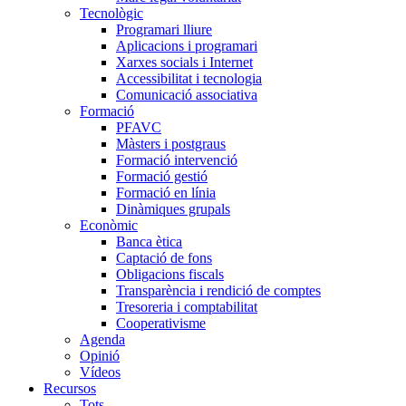
Tecnològic
Programari lliure
Aplicacions i programari
Xarxes socials i Internet
Accessibilitat i tecnologia
Comunicació associativa
Formació
PFAVC
Màsters i postgraus
Formació intervenció
Formació gestió
Formació en línia
Dinàmiques grupals
Econòmic
Banca ètica
Captació de fons
Obligacions fiscals
Transparència i rendició de comptes
Tresoreria i comptabilitat
Cooperativisme
Agenda
Opinió
Vídeos
Recursos
Tots