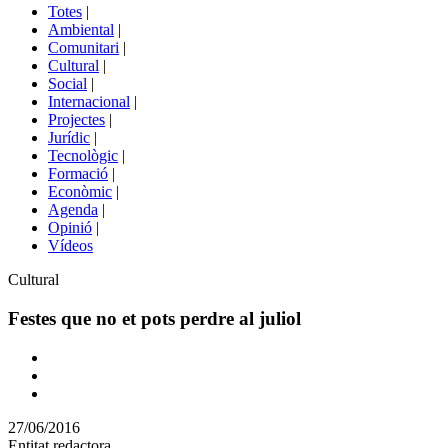
del
Totes
|
menú
Ambiental
|
de
Comunitari
|
portals
Cultural
|
Social
|
Internacional
|
Projectes
|
Jurídic
|
Tecnològic
|
Formació
|
Econòmic
|
Agenda
|
Opinió
|
Vídeos
Àmbit
Cultural
de
la
Festes que no et pots perdre al juliol
notícia
Comparteix
Compartir
en
27/06/2016
altres
Entitat redactora
xarxes