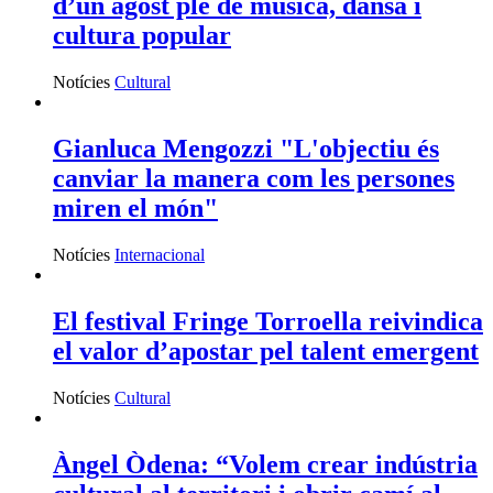
miren el món"
Notícies
Internacional
El festival Fringe Torroella reivindica
el valor d’apostar pel talent emergent
Notícies
Cultural
Àngel Òdena: “Volem crear indústria
cultural al territori i obrir camí al
talent jove”
Notícies
Cultural
Servei d'Assessorament gratuït per a
entitats
INFORMA'T