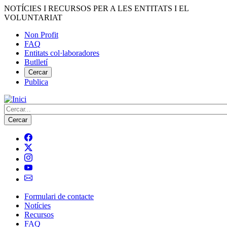
Vés
NOTÍCIES I RECURSOS PER A LES ENTITATS I EL
al
VOLUNTARIAT
contingut
Non Profit
FAQ
Menú
Entitats col·laboradores
del
Butlletí
compte
Cercar
Publica
d'usuari
Cerca
Formulari de contacte
Notícies
Navegació
Recursos
principal
FAQ