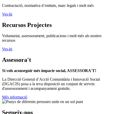
Ves-hi
Assessora't
Si vols aconseguir més impacte social, ASSESSORA'T!
La
Direcció General d’Acció Comunitària i Innovació Social
(DGACIS)
posa a la teva disposició un conjunt de serveis
d'assessorament i acompanyament gratuïts.
Més informació
Segueix-nos
Xarxanet
Xarxanet tecnologia
Actualitat
Tecnologia
Finançament
Xarxanet
Xarxanet