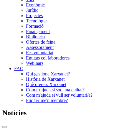
Econòmic
Jurídic
Projectes
Tecnològic
Formació
Finançament
Biblioteca
Ofertes de feina
Assessorament
Fes voluntariat
Entitats col·laboradores
Webinars
FAQ
Qui gestiona Xarxanet?
Història de Xarxanet
Què ofereix Xarxanet
Com m'ajuda si soc una entitat?
Com m'ajuda si vull ser voluntari/a?
Puc fer-me'n membre?
Notícies
Commutador