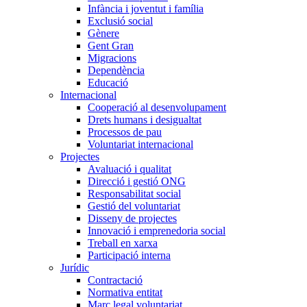
Infància i joventut i família
Exclusió social
Gènere
Gent Gran
Migracions
Dependència
Educació
Internacional
Cooperació al desenvolupament
Drets humans i desigualtat
Processos de pau
Voluntariat internacional
Projectes
Avaluació i qualitat
Direcció i gestió ONG
Responsabilitat social
Gestió del voluntariat
Disseny de projectes
Innovació i emprenedoria social
Treball en xarxa
Participació interna
Jurídic
Contractació
Normativa entitat
Marc legal voluntariat