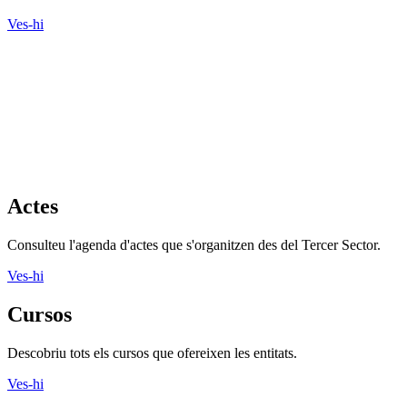
Actes
Consulteu l'agenda d'actes que s'organitzen des del Tercer Sector.
Ves-hi
Cursos
Descobriu tots els cursos que ofereixen les entitats.
Ves-hi
Recursos Econòmics
Banca ètica, captació de fons, economia solidària i molt més als
nostres recursos
Ves-hi
Recursos formació