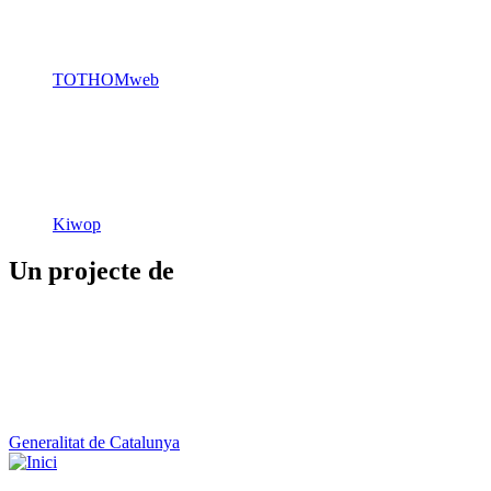
Kiwop
Un projecte de
Generalitat de Catalunya
Butlletins
Contacte
Peu
Avís legal
Política de cookies
Mapa web
Declaració d'accessibilitat