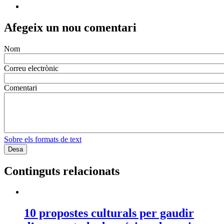
Sobre els formats de text
Continguts relacionats
10 propostes culturals per gaudir
d’un agost ple de música, dansa i
cultura popular
Notícies
Cultural
Gianluca Mengozzi "L'objectiu és
canviar la manera com les persones