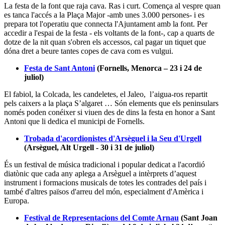
El fabiol, la Colcada, les candeletes, el Jaleo, l’aigua-ros repartit
pels caixers a la plaça S’algaret … Són elements que els peninsulars
només poden conéixer si viuen des de dins la festa en honor a Sant
Antoni que li dedica el municipi de Fornells.
Trobada d'acordionistes d'Arsèguel i la Seu d'Urgell
(Arsèguel, Alt Urgell - 30 i 31 de juliol)
És un festival de música tradicional i popular dedicat a l'acordió
diatònic que cada any aplega a Arsèguel a intèrprets d’aquest
instrument i formacions musicals de totes les contrades del país i
també d'altres països d'arreu del món, especialment d'Amèrica i
Europa.
Festival de Representacions del Comte Arnau
(Sant Joan
de les Abadesses, Ripollès – del 9 de juliol al 24 d’agost)
Multidisciplinar, la cita té una durada de tres setmanes i inclou
espectacles de teatre, dansa i música sobre el ric noble de la
mitologia catalana. Un dels actes centrals i origen del cicle és la
representació de la llegenda del comte Arnau que cada any realitza
el grup de teatre amateur local.
Etiquetes
Paupaterres