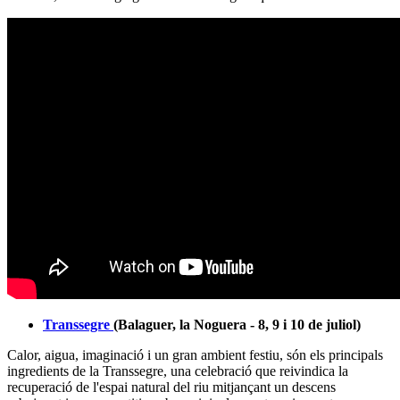
Transsegre
(Balaguer, la Noguera - 8, 9 i 10 de juliol)
Calor, aigua, imaginació i un gran ambient festiu, són els principals
ingredients de la Transsegre, una celebració que reivindica la
recuperació de l'espai natural del riu mitjançant un descens
esbojarrat i no competitiu sobre originals construccions artesanes
que cada any aplega més participants entusiastes.
Falles a l’Alta Ribagorça (2, 8, 15 i 23 de juliol)
Aquesta tradició és una supervivència del culte al foc purificador.
Aquest foc, encès al cim de la muntanya és el que es baixa fins al
poble amb les falles, i es passeja pel mateix, per tal de purificar els
mals esperits de tots i cadascun dels llocs del poble. Les falles són
troncs resinosos d’uns dos metres de llargada, que preparen els joves
de cada poble. Es celebren baixades de falles el 2 de juliol, a