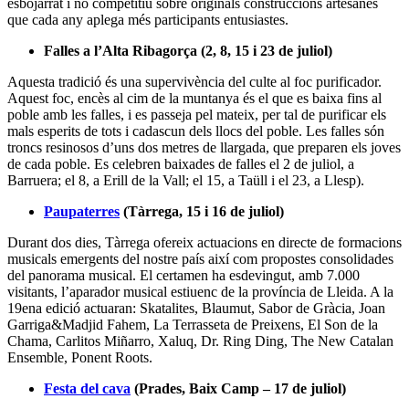
Barruera; el 8, a Erill de la Vall; el 15, a Taüll i el 23, a Llesp).
Paupaterres
(Tàrrega, 15 i 16 de juliol)
Durant dos dies, Tàrrega ofereix actuacions en directe de formacions
musicals emergents del nostre país així com propostes consolidades
del panorama musical. El certamen ha esdevingut, amb 7.000
visitants, l’aparador musical estiuenc de la província de Lleida. A la
19ena edició actuaran: Skatalites, Blaumut, Sabor de Gràcia, Joan
Garriga&Madjid Fahem, La Terrasseta de Preixens, El Son de la
Chama, Carlitos Miñarro, Xaluq, Dr. Ring Ding, The New Catalan
Ensemble, Ponent Roots.
Festa del cava
(Prades, Baix Camp – 17 de juliol)
La festa de la font que raja cava. Ras i curt. Comença al vespre quan
es tanca l'accés a la Plaça Major -amb unes 3.000 persones- i es
prepara tot l'operatiu que connecta l'Ajuntament amb la font. Per
accedir a l'espai de la festa - els voltants de la font-, cap a quarts de
dotze de la nit quan s'obren els accessos, cal pagar un tiquet que
dóna dret a beure tantes copes de cava com es vulgui.
Festa de Sant Antoni
(Fornells, Menorca – 23 i 24 de
juliol)