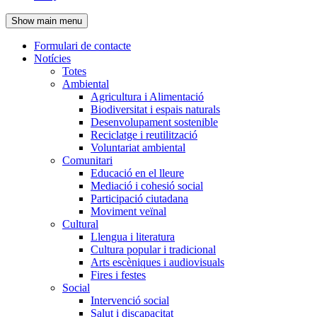
de
Show main menu
l'encapçalament
Formulari de contacte
Notícies
Navegació
Totes
principal
Ambiental
Agricultura i Alimentació
Biodiversitat i espais naturals
Desenvolupament sostenible
Reciclatge i reutilització
Voluntariat ambiental
Comunitari
Educació en el lleure
Mediació i cohesió social
Participació ciutadana
Moviment veïnal
Cultural
Llengua i literatura
Cultura popular i tradicional
Arts escèniques i audiovisuals
Fires i festes
Social
Intervenció social
Salut i discapacitat