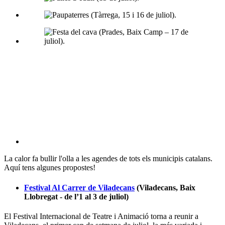
La calor fa bullir l'olla a les agendes de tots els municipis catalans.
Aquí tens algunes propostes!
Festival Al Carrer de Viladecans
(Viladecans, Baix
Llobregat - de l’1 al 3 de juliol)
El Festival Internacional de Teatre i Animació torna a reunir a
Viladecans, el primer cap de setmana de juliol, la més variada i
atractiva oferta d’espectacles de carrer. En la seva 27a edició, el
certamen desplega una programació d’allò més completa, on tenen
cabuda tot tipus d’actuacions, des de teatre fins a música o dansa,
passant per circ, màgia, clown, espectacles pirotècnics o
instal·lacions lúdiques.
Rubifolk
(Rubí, Vallès Occidental - del 7 al 10 de juliol)
És el Festival Internacional de Dansa Tradicional, que
organitza L'Esbart de Rubí, i que enguany celebrarà la 15ena