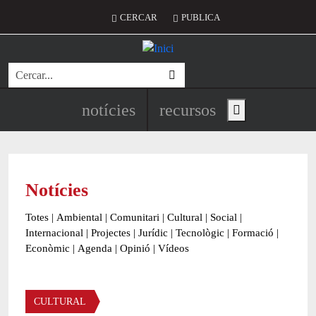
Vés al contingut
Menú del compte d'usuari
CERCAR
PUBLICA
Cerca
Navegació principal de l'encapç
notícies
recursos
Show main menu
Notícies
Totes
|
Ambiental
|
Comunitari
|
Cultural
|
Social
|
Internacional
|
Projectes
|
Jurídic
|
Tecnològic
|
Formació
|
Econòmic
|
Agenda
|
Opinió
|
Vídeos
Àmbit de la notícia
CULTURAL