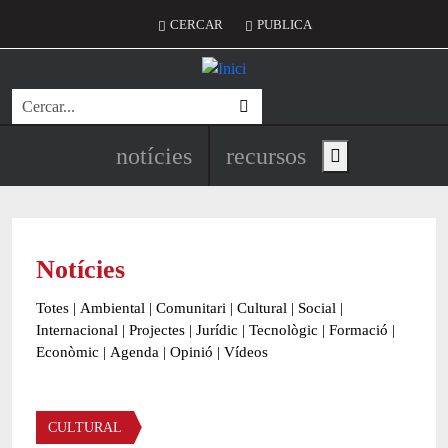
Vés al contingut
Menú del compte d'usuari
CERCAR
PUBLICA
Cerca
Navegació principal de l'encapç
notícies
recursos
Show main menu
Notícies
Totes
|
Ambiental
|
Comunitari
|
Cultural
|
Social
|
Internacional
|
Projectes
|
Jurídic
|
Tecnològic
|
Formació
|
Econòmic
|
Agenda
|
Opinió
|
Vídeos
Àmbit de la notícia
CULTURAL