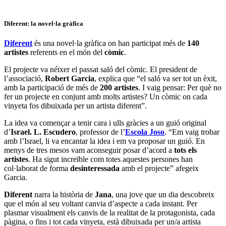
Diferent: la novel·la gràfica
Diferent
és una novel·la gràfica on han participat més de
140
artistes
referents en el món del
còmic
.
El projecte va néixer el passat saló del còmic. El president de
l’associació,
Robert Garcia
, explica que “el saló va ser tot un èxit,
amb la participació de més de
200 artistes
. I vaig pensar: Per què no
fer un projecte en conjunt amb molts artistes? Un còmic on cada
vinyeta fos dibuixada per un artista diferent”.
La idea va començar a tenir cara i ulls gràcies a un guió original
d’
Israel. L. Escudero
, professor de l’
Escola Joso
. “Em vaig trobar
amb l’Israel, li va encantar la idea i em va proposar un guió. En
menys de tres mesos vam aconseguir posar d’acord a
tots els
artistes
. Ha sigut increïble com totes aquestes persones han
col·laborat de forma
desinteressada
amb el projecte” afegeix
Garcia.
Diferent
narra la història de
Jana
, una jove que un dia descobreix
que el món al seu voltant canvia d’aspecte a cada instant. Per
plasmar visualment els canvis de la realitat de la protagonista, cada
pàgina, o fins i tot cada vinyeta, està dibuixada per un/a artista