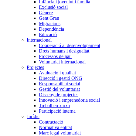
Infància i joventut i família
Exclusió social
Gènere
Gent Gran
Migracions
Dependència
Educació
Internacional
Cooperació al desenvolupament
Drets humans i desigualtat
Processos de pau
Voluntariat internacional
Projectes
Avaluació i qualitat
Direcció i gestió ONG
Responsabilitat social
Gestió del voluntariat
Disseny de projectes
Innovació i emprenedoria social
Treball en xarxa
Participació interna
Jurídic
Contractació
Normativa entitat
Marc legal voluntariat