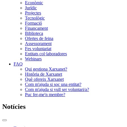
Econòmic
Jurídic
Projectes
Tecnològic
Formació
Finançament
Biblioteca
Ofertes de feina
Assessorament
Fes voluntariat
Entitats col·laboradores
Webinars
FAQ
Qui gestiona Xarxanet?
Història de Xarxanet
Què ofereix Xarxanet
Com m'ajuda si soc una entitat?
Com m'ajuda si vull ser voluntari/a?
Puc fer-me'n membre?
Notícies
Commutador
del