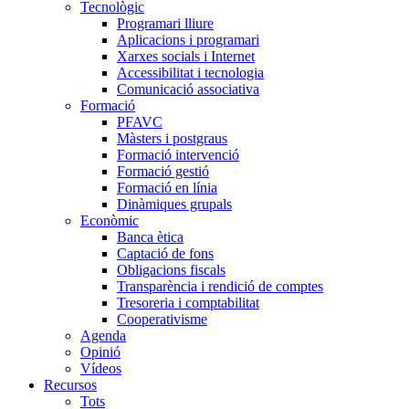
Tecnològic
Programari lliure
Aplicacions i programari
Xarxes socials i Internet
Accessibilitat i tecnologia
Comunicació associativa
Formació
PFAVC
Màsters i postgraus
Formació intervenció
Formació gestió
Formació en línia
Dinàmiques grupals
Econòmic
Banca ètica
Captació de fons
Obligacions fiscals
Transparència i rendició de comptes
Tresoreria i comptabilitat
Cooperativisme
Agenda
Opinió
Vídeos
Recursos
Tots