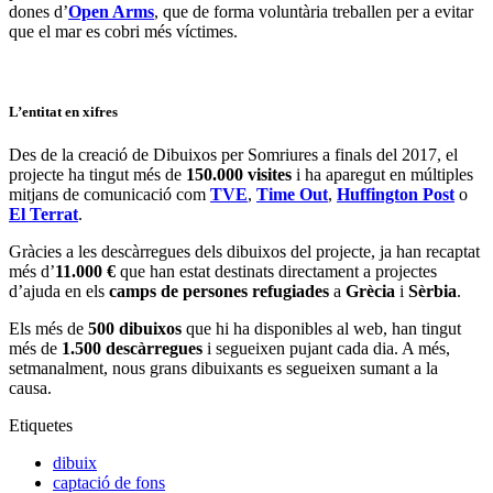
dones d’
Open Arms
, que de forma voluntària treballen per a evitar
que el mar es cobri més víctimes.
L’entitat en xifres
Des de la creació de Dibuixos per Somriures a finals del 2017, el
projecte ha tingut més de
150.000 visites
i ha aparegut en múltiples
mitjans de comunicació com
TVE
,
Time Out
,
Huffington Post
o
El Terrat
.
Gràcies a les descàrregues dels dibuixos del projecte, ja han recaptat
més d’
11.000 €
que han estat destinats directament a projectes
d’ajuda en els
camps de persones refugiades
a
Grècia
i
Sèrbia
.
Els més de
500 dibuixos
que hi ha disponibles al web, han tingut
més de
1.500 descàrregues
i segueixen pujant cada dia. A més,
setmanalment, nous grans dibuixants es segueixen sumant a la
causa.
Etiquetes
dibuix
captació de fons