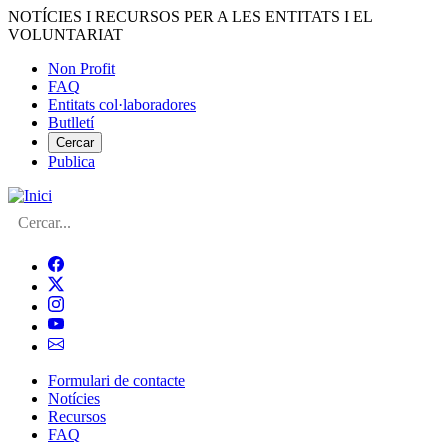
Vés
NOTÍCIES I RECURSOS PER A LES ENTITATS I EL
al
VOLUNTARIAT
contingut
Non Profit
FAQ
Menú
Entitats col·laboradores
del
Butlletí
compte
Cercar
Publica
d'usuari
Cerca
Formulari de contacte
Notícies
Navegació
Recursos
principal
FAQ