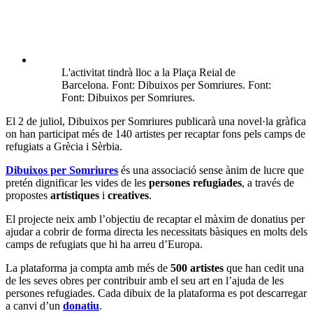
L'activitat tindrà lloc a la Plaça Reial de
Barcelona. Font: Dibuixos per Somriures. Font:
Font: Dibuixos per Somriures.
El 2 de juliol, Dibuixos per Somriures publicarà una novel·la gràfica
on han participat més de 140 artistes per recaptar fons pels camps de
refugiats a Grècia i Sèrbia.
Dibuixos per Somriures
és una associació sense ànim de lucre que
pretén dignificar les vides de les
persones refugiades
, a través de
propostes
artístiques
i
creatives
.
El projecte neix amb l’objectiu de recaptar el màxim de donatius per
ajudar a cobrir de forma directa les necessitats bàsiques en molts dels
camps de refugiats que hi ha arreu d’Europa.
La plataforma ja compta amb més de
500 artistes
que han cedit una
de les seves obres per contribuir amb el seu art en l’ajuda de les
persones refugiades. Cada dibuix de la plataforma es pot descarregar
a canvi d’un
donatiu
.