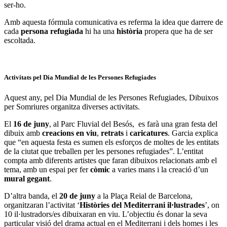
ser-ho.
Amb aquesta fórmula comunicativa es referma la idea que darrere de
cada
persona refugiada
hi ha una
història
propera que ha de ser
escoltada.
Activitats pel Dia Mundial de les Persones Refugiades
Aquest any, pel Dia Mundial de les Persones Refugiades, Dibuixos
per Somriures organitza diverses activitats.
El
16 de juny
, al Parc Fluvial del Besós, es farà una gran festa del
dibuix amb
creacions en viu
,
retrats
i
caricatures
. Garcia explica
que “en aquesta festa es sumen els esforços de moltes de les entitats
de la ciutat que treballen per les persones refugiades”. L’entitat
compta amb diferents artistes que faran dibuixos relacionats amb el
tema, amb un espai per fer
còmic
a varies mans i la creació d’un
mural gegant
.
D’altra banda, el
20 de juny
a la Plaça Reial de Barcelona,
organitzaran l’activitat ‘
Històries del Mediterrani il·lustrades
’, on
10 il·lustradors/es dibuixaran en viu. L’objectiu és donar la seva
particular visió del drama actual en el Mediterrani i dels homes i les