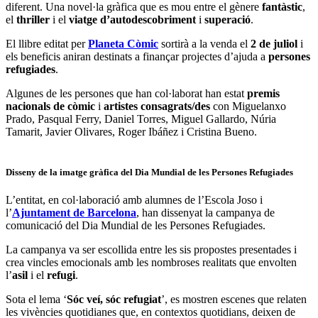
diferent. Una novel·la gràfica que es mou entre el gènere
fantàstic
,
el
thriller
i el
viatge d’autodescobriment
i
superació
.
El llibre editat per
Planeta Còmic
sortirà a la venda el
2 de juliol
i
els beneficis aniran destinats a finançar projectes d’ajuda a
persones
refugiades
.
Algunes de les persones que han col·laborat han estat
premis
nacionals de còmic
i
artistes consagrats/des
con Miguelanxo
Prado, Pasqual Ferry, Daniel Torres, Miguel Gallardo, Núria
Tamarit, Javier Olivares, Roger Ibáñez i Cristina Bueno.
Disseny de la imatge gràfica del Dia Mundial de les Persones Refugiades
L’entitat, en col·laboració amb alumnes de l’Escola Joso i
l’
Ajuntament de Barcelona
, han dissenyat la campanya de
comunicació del Dia Mundial de les Persones Refugiades.
La campanya va ser escollida entre les sis propostes presentades i
crea vincles emocionals amb les nombroses realitats que envolten
l’
asil
i el
refugi
.
Sota el lema ‘
Sóc veí, sóc refugiat
’, es mostren escenes que relaten
les vivències quotidianes que, en contextos quotidians, deixen de