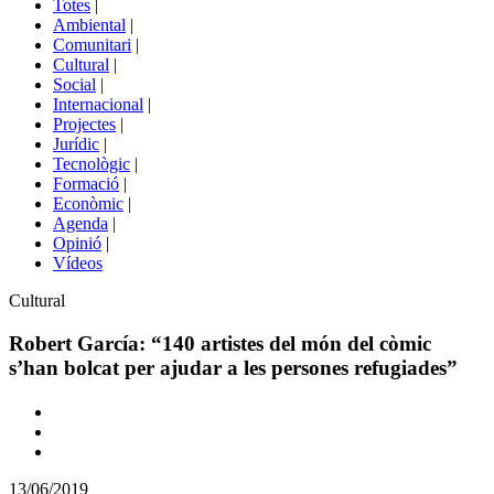
Totes
|
menú
Ambiental
|
de
Comunitari
|
portals
Cultural
|
Social
|
Internacional
|
Projectes
|
Jurídic
|
Tecnològic
|
Formació
|
Econòmic
|
Agenda
|
Opinió
|
Vídeos
Àmbit
Cultural
de
la
Robert García: “140 artistes del món del còmic
notícia
s’han bolcat per ajudar a les persones refugiades”
Comparteix
Compartir
en
13/06/2019
altres