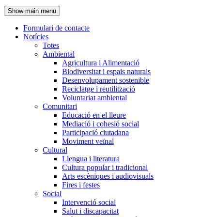
de
Show main menu
l'encapçalament
Formulari de contacte
Notícies
Navegació
Totes
principal
Ambiental
Agricultura i Alimentació
Biodiversitat i espais naturals
Desenvolupament sostenible
Reciclatge i reutilització
Voluntariat ambiental
Comunitari
Educació en el lleure
Mediació i cohesió social
Participació ciutadana
Moviment veïnal
Cultural
Llengua i literatura
Cultura popular i tradicional
Arts escèniques i audiovisuals
Fires i festes
Social
Intervenció social
Salut i discapacitat