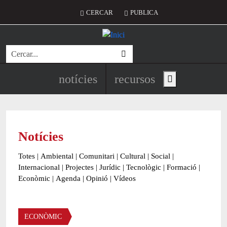
Vés al contingut
Menú del compte d'usuari
CERCAR
PUBLICA
Cerca
Navegació principal de l'encapç
notícies
recursos
Show main menu
Notícies
Totes
|
Ambiental
|
Comunitari
|
Cultural
|
Social
|
Internacional
|
Projectes
|
Jurídic
|
Tecnològic
|
Formació
|
Econòmic
|
Agenda
|
Opinió
|
Vídeos
Àmbit de la notícia
ECONÒMIC