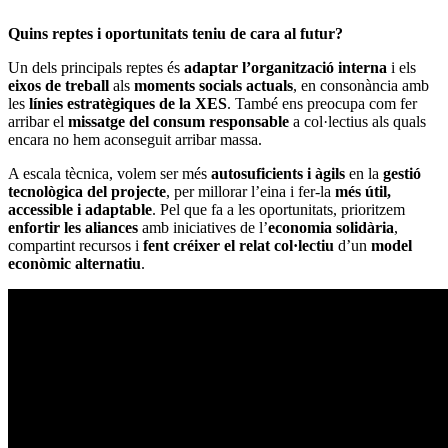
Quins reptes i oportunitats teniu de cara al futur?
Un dels principals reptes és
adaptar l’organització interna
i els
eixos de treball
als
moments socials actuals
, en consonància amb
les
línies estratègiques de la XES
. També ens preocupa com fer
arribar el
missatge del consum responsable
a
col·lectius als quals
encara no hem aconseguit arribar massa.
A escala tècnica, volem ser més
autosuficients i àgils
en la
gestió
tecnològica del projecte
, per millorar l’eina i fer-la
més útil,
accessible i adaptable
. Pel que fa a les oportunitats, prioritzem
enfortir les aliances
amb iniciatives de l’
economia solidària
,
compartint recursos i
fent créixer el relat col·lectiu
d’un
model
econòmic alternatiu
.