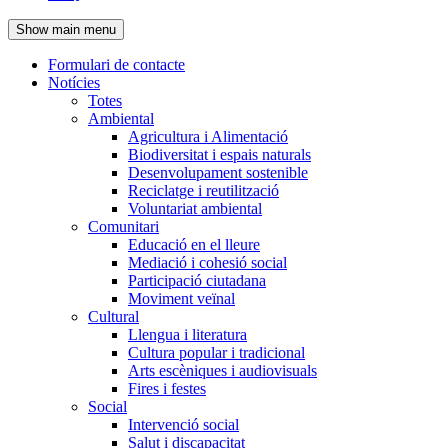
de
Show main menu
l'encapçalament
Formulari de contacte
Notícies
Navegació
Totes
principal
Ambiental
Agricultura i Alimentació
Biodiversitat i espais naturals
Desenvolupament sostenible
Reciclatge i reutilització
Voluntariat ambiental
Comunitari
Educació en el lleure
Mediació i cohesió social
Participació ciutadana
Moviment veïnal
Cultural
Llengua i literatura
Cultura popular i tradicional
Arts escèniques i audiovisuals
Fires i festes
Social
Intervenció social
Salut i discapacitat