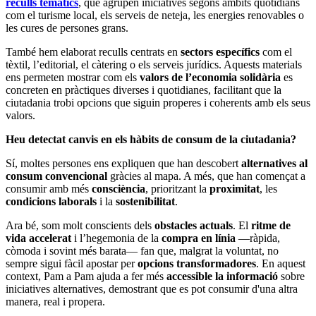
reculls temàtics
, que agrupen iniciatives segons àmbits quotidians
com el turisme local, els serveis de neteja, les energies renovables o
les cures de persones grans.
També hem elaborat reculls centrats en
sectors específics
com el
tèxtil, l’editorial, el càtering o els serveis jurídics. Aquests materials
ens permeten mostrar com els
valors de l’economia solidària
es
concreten en pràctiques diverses i quotidianes, facilitant que la
ciutadania trobi opcions que siguin properes i coherents amb els seus
valors.
Heu detectat canvis en els hàbits de consum de la ciutadania?
Sí, moltes persones ens expliquen que han descobert
alternatives al
consum convencional
gràcies al mapa. A més, que han començat a
consumir amb més
consciència
, prioritzant la
proximitat
, les
condicions laborals
i la
sostenibilitat
.
Ara bé, som molt conscients dels
obstacles actuals
. El
ritme de
vida accelerat
i l’hegemonia de la
compra en línia
—ràpida,
còmoda i sovint més barata— fan que, malgrat la voluntat, no
sempre sigui fàcil apostar per
opcions transformadores
. En aquest
context, Pam a Pam ajuda a fer més
accessible la informació
sobre
iniciatives alternatives, demostrant que es pot consumir d'una altra
manera, real i propera.