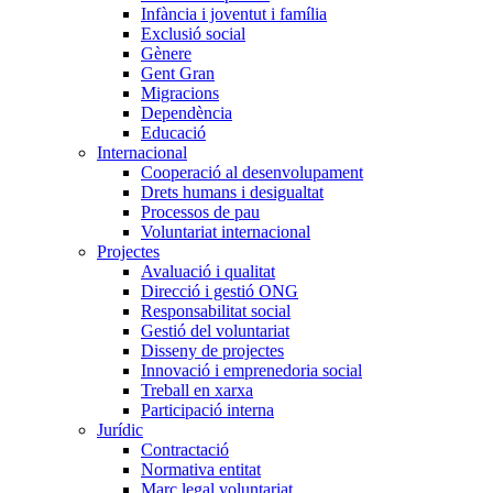
Infància i joventut i família
Exclusió social
Gènere
Gent Gran
Migracions
Dependència
Educació
Internacional
Cooperació al desenvolupament
Drets humans i desigualtat
Processos de pau
Voluntariat internacional
Projectes
Avaluació i qualitat
Direcció i gestió ONG
Responsabilitat social
Gestió del voluntariat
Disseny de projectes
Innovació i emprenedoria social
Treball en xarxa
Participació interna
Jurídic
Contractació
Normativa entitat
Marc legal voluntariat