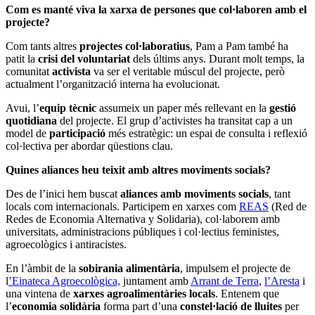
Com es manté viva la xarxa de persones que col·laboren amb el
projecte?
Com tants altres
projectes col·laboratius
, Pam a Pam també ha
patit la
crisi del voluntariat
dels últims anys. Durant molt temps, la
comunitat
activista
va ser el veritable múscul del projecte, però
actualment l’organització interna ha evolucionat.
Avui, l’
equip tècnic
assumeix un paper més rellevant en la
gestió
quotidiana
del projecte. El grup d’activistes ha transitat cap a un
model de
participació
més estratègic: un espai de consulta i reflexió
col·lectiva per abordar qüestions clau.
Quines aliances heu teixit amb altres moviments socials?
Des de l’inici hem buscat
aliances amb moviments socials
, tant
locals com internacionals. Participem en xarxes com
REAS
(Red de
Redes de Economia Alternativa y Solidaria), col·laborem amb
universitats, administracions públiques i col·lectius feministes,
agroecològics i antiracistes.
En l’àmbit de la
sobirania alimentària
, impulsem el projecte de
l
’Einateca Agroecològica,
juntament amb
Arrant de Terra
,
l’Aresta
i
una vintena de
xarxes agroalimentàries locals
. Entenem que
l’
economia solidària
forma part d’una
constel·lació de lluites
per