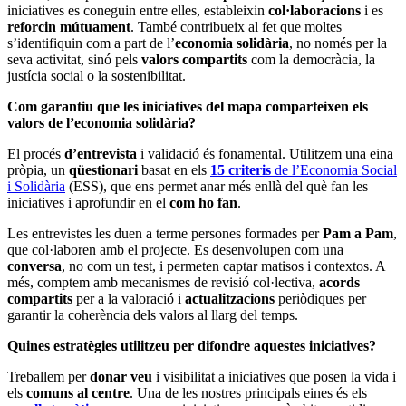
iniciatives es coneguin entre elles, estableixin
col·laboracions
i es
reforcin mútuament
. També contribueix al fet que moltes
s’identifiquin com a part de l’
economia solidària
, no només per la
seva activitat, sinó pels
valors compartits
com la democràcia, la
justícia social o la sostenibilitat.
Com garantiu que les iniciatives del mapa comparteixen els
valors de l’economia solidària?
El procés
d’entrevista
i validació és fonamental. Utilitzem una eina
pròpia, un
qüestionari
basat en els
15 criteris
de l’Economia Social
i Solidària
(ESS), que ens permet anar més enllà del què fan les
iniciatives i aprofundir en el
com ho fan
.
Les entrevistes les duen a terme persones formades per
Pam a Pam
,
que col·laboren amb el projecte. Es desenvolupen com una
conversa
, no com un test, i permeten captar matisos i contextos. A
més, comptem amb mecanismes
de
revisió col·lectiva,
acords
compartits
per a la valoració i
actualitzacions
periòdiques per
garantir la coherència dels valors al llarg del temps.
Quines estratègies utilitzeu per difondre aquestes iniciatives?
Treballem per
donar veu
i visibilitat a iniciatives que posen la vida i
els
comuns al centre
. Una de les nostres principals eines és els