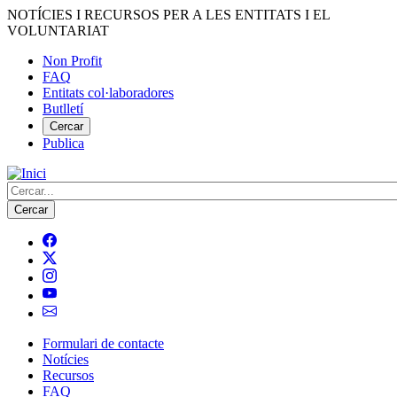
Vés
NOTÍCIES I RECURSOS PER A LES ENTITATS I EL
al
VOLUNTARIAT
contingut
Non Profit
FAQ
Menú
Entitats col·laboradores
del
Butlletí
compte
Cercar
Publica
d'usuari
Cerca
Formulari de contacte
Notícies
Navegació
Recursos
principal
FAQ