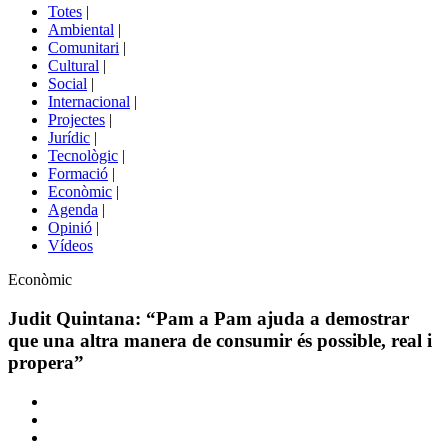
del
Totes
|
menú
Ambiental
|
de
Comunitari
|
portals
Cultural
|
Social
|
Internacional
|
Projectes
|
Jurídic
|
Tecnològic
|
Formació
|
Econòmic
|
Agenda
|
Opinió
|
Vídeos
Àmbit
Econòmic
de
la
Judit Quintana: “Pam a Pam ajuda a demostrar
notícia
que una altra manera de consumir és possible, real i
propera”
Comparteix
Compartir