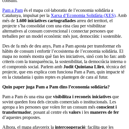
consum.
Pam a Pam
és el mapa col·laboratiu de l’economia solidària a
Catalunya, impulsat per la
Xarxa d’Economia Solidària (XES)
. Amb
més de
1.600 iniciatives cartografiades
arreu del territori, el
projecte s’ha consolidat com una eina clau per visibilitzar
alternatives al consum convencional i connectar persones que
treballen per un model econòmic més just, democràtic i sostenible.
Des de fa més de deu anys, Pam a Pam aposta per transformar els
hàbits de consum i enfortir l’ecosistema de l’economia solidària. El
mapa no només mostra què fan les iniciatives, sinó com ho fan: amb
criteris com la transparència, la sostenibilitat, la democràcia interna o
el compromís social. Parlem amb
Judit Quintana Lliró
, tècnica del
projecte, que ens explica com funciona Pam a Pam, quin impacte té
en la ciutadania i quins reptes es plantegen de cara al futur.
Quin paper juga Pam a Pam dins l’economia solidària?
Pam a Pam és una eina que
visibilitza i reconeix iniciatives
que
sovint queden fora dels circuits comercials o institucionals. Les
apropa a les persones que volen fer un consum més
conscient i
transformador
, posant al centre els
valors
i les
maneres de fer
d’aquestes propostes.
Alhora, el mapa afavoreix la
intercooperació
: facilita que les