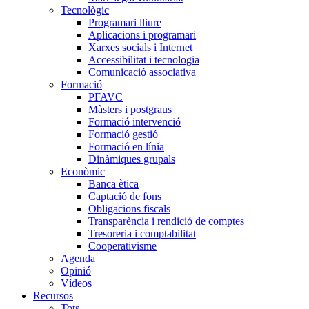
Tecnològic
Programari lliure
Aplicacions i programari
Xarxes socials i Internet
Accessibilitat i tecnologia
Comunicació associativa
Formació
PFAVC
Màsters i postgraus
Formació intervenció
Formació gestió
Formació en línia
Dinàmiques grupals
Econòmic
Banca ètica
Captació de fons
Obligacions fiscals
Transparència i rendició de comptes
Tresoreria i comptabilitat
Cooperativisme
Agenda
Opinió
Vídeos
Recursos
Tots