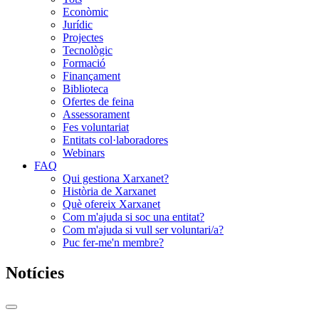
Econòmic
Jurídic
Projectes
Tecnològic
Formació
Finançament
Biblioteca
Ofertes de feina
Assessorament
Fes voluntariat
Entitats col·laboradores
Webinars
FAQ
Qui gestiona Xarxanet?
Història de Xarxanet
Què ofereix Xarxanet
Com m'ajuda si soc una entitat?
Com m'ajuda si vull ser voluntari/a?
Puc fer-me'n membre?
Notícies
Commutador