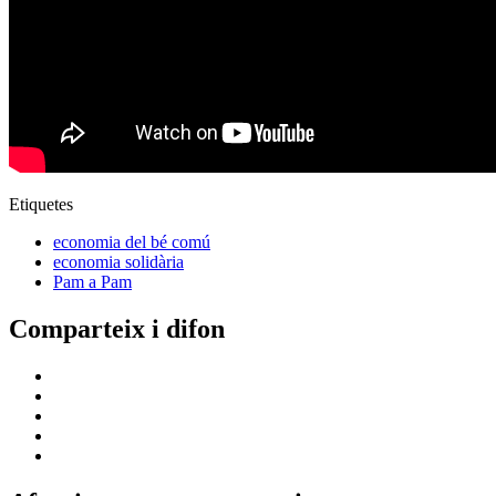
Etiquetes
economia del bé comú
economia solidària
Pam a Pam
Comparteix i difon