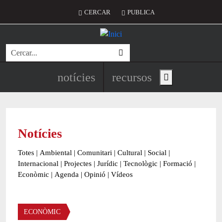
Vés al contingut
Menú del compte d'usuari
CERCAR
PUBLICA
Cerca
Navegació principal de l'encapç
notícies
recursos
Show main menu
Notícies
Totes
|
Ambiental
|
Comunitari
|
Cultural
|
Social
|
Internacional
|
Projectes
|
Jurídic
|
Tecnològic
|
Formació
|
Econòmic
|
Agenda
|
Opinió
|
Vídeos
Àmbit de la notícia
ECONÒMIC