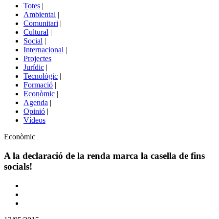
del
Totes
|
menú
Ambiental
|
de
Comunitari
|
portals
Cultural
|
Social
|
Internacional
|
Projectes
|
Jurídic
|
Tecnològic
|
Formació
|
Econòmic
|
Agenda
|
Opinió
|
Vídeos
Àmbit
Econòmic
de
la
A la declaració de la renda marca la casella de fins
notícia
socials!
Comparteix
Compartir
en