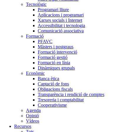
Tecnològic
Programari lliure
Aplicacions i programari
Xarxes socials i Internet
Accessibilitat i tecnologia
Comunicació associativa
Formació
PFAVC
Màsters i postgraus
Formació intervenció
Formació gestió
Formació en línia
Dinàmiques grupals
Econòmic
Banca ètica
Captació de fons
Obligacions fiscals
Transparència i rendició de comptes
Tresoreria i comptabilitat
Cooperativisme
Agenda
Opinió
Vídeos
Recursos
Tots