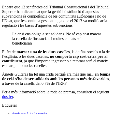
Encara que 12 sentències del Tribunal Constitucional i del Tribunal
Superior han dictaminat que la gestió i distribució d’aquestes
subvencions és competència de les comunitats autònomes i no de
l’Estat, que les continua gestionant, ja que el 2013 va modificar la
regulació i les bases d’aquestes subvencions.
La crisi ens obliga a ser solidaris. No té cap cost marcar
la casella de fins socials i moltes entitats se’n
beneficiaran
El fet de
marcar una de les dues caselles
, la de fins socials o la de
l’església, o les dues caselles,
no comporta cap cost extra per al
contribuent
, ja que l’import a ingressar o a retornar serà el mateix
es marquin o no les caselles.
Àngels Guiteras ha fet una crida perquè ara més que mai,
en temps
de crisi s’ha de ser solidaris amb les persones més desfavorides
,
a través de la casella del 0,7% de l’IRPF.
Per a més informació sobre la roda de premsa, consulteu el següent
dossier
.
Etiquetes
declaració de la renda