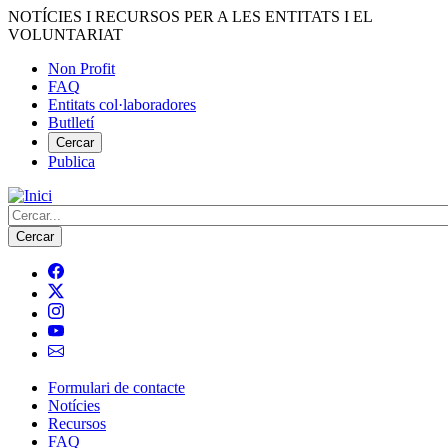
Vés
NOTÍCIES I RECURSOS PER A LES ENTITATS I EL
al
VOLUNTARIAT
contingut
Non Profit
FAQ
Menú
Entitats col·laboradores
del
Butlletí
compte
Cercar
Publica
d'usuari
Cerca
Formulari de contacte
Notícies
Navegació
Recursos
principal
FAQ