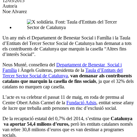
12/05/2015
altres
Autor/a
xarxes
Noe Alvarez
socials
Un any més el Departament de Benestar Social i Família i la Taula
d’Entitats del Tercer Sector Social de Catalunya han demanat a tots
els contribuents de Catalunya que marquin la casella “Altres fins
d’interès Social”.
Neus Munté, consellera del
Departament de Benestar Social i
Família
i Àngels Guiteras, presidenta de la
Taula d’Entitats del
Tercer Sector Social de Catalunya
,
van demanar als contribuents
catalans que marquin la casella de fins socials
, ja que el 32% dels
catalans no marquen cap casella.
L’acte es va celebrar el passat 11 de maig, en roda de premsa al
Centre Obert Adsis Carmel de la
Fundació Adsis
, entitat sense afany
de lucre que treballa amb persones en risc d’exclusió social.
De la recaptació estatal del 0,7% del 2014, s’estima que
Catalunya
va aportar 54,4 milions d’euros,
però les entitats catalanes només
van rebre 30,8 milions d’euros que es van destinar a programes
socials.