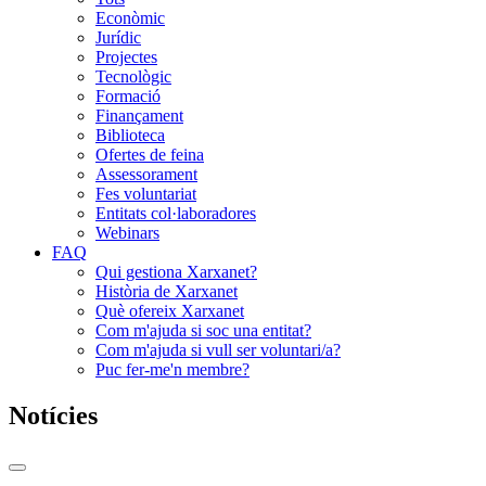
Econòmic
Jurídic
Projectes
Tecnològic
Formació
Finançament
Biblioteca
Ofertes de feina
Assessorament
Fes voluntariat
Entitats col·laboradores
Webinars
FAQ
Qui gestiona Xarxanet?
Història de Xarxanet
Què ofereix Xarxanet
Com m'ajuda si soc una entitat?
Com m'ajuda si vull ser voluntari/a?
Puc fer-me'n membre?
Notícies
Commutador