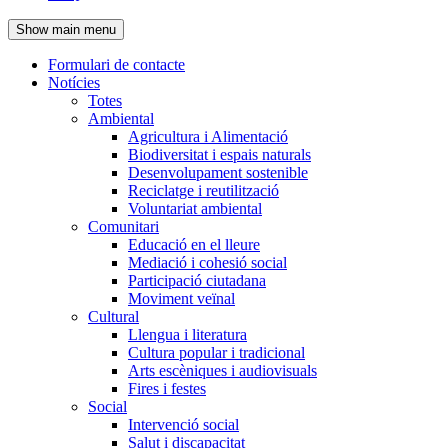
de
Show main menu
l'encapçalament
Formulari de contacte
Notícies
Navegació
Totes
principal
Ambiental
Agricultura i Alimentació
Biodiversitat i espais naturals
Desenvolupament sostenible
Reciclatge i reutilització
Voluntariat ambiental
Comunitari
Educació en el lleure
Mediació i cohesió social
Participació ciutadana
Moviment veïnal
Cultural
Llengua i literatura
Cultura popular i tradicional
Arts escèniques i audiovisuals
Fires i festes
Social
Intervenció social
Salut i discapacitat