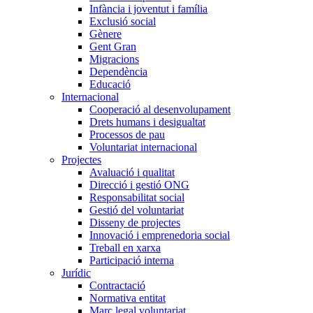
Infància i joventut i família
Exclusió social
Gènere
Gent Gran
Migracions
Dependència
Educació
Internacional
Cooperació al desenvolupament
Drets humans i desigualtat
Processos de pau
Voluntariat internacional
Projectes
Avaluació i qualitat
Direcció i gestió ONG
Responsabilitat social
Gestió del voluntariat
Disseny de projectes
Innovació i emprenedoria social
Treball en xarxa
Participació interna
Jurídic
Contractació
Normativa entitat
Marc legal voluntariat