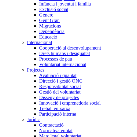
Infància i joventut i família
Exclusió social
Gènere
Gent Gran
Migracions
Dependència
Educació
Internacional
Cooperació al desenvolupament
Drets humans i desigualtat
Processos de pau
Voluntariat internacional
Projectes
Avaluació i qualitat
Direcció i gestió ONG
Responsabilitat social
Gestió del voluntariat
Disseny de projectes
Innovació i emprenedoria social
Treball en xarxa
Participació interna
Jurídic
Contractació
Normativa entitat
Marc legal voluntariat