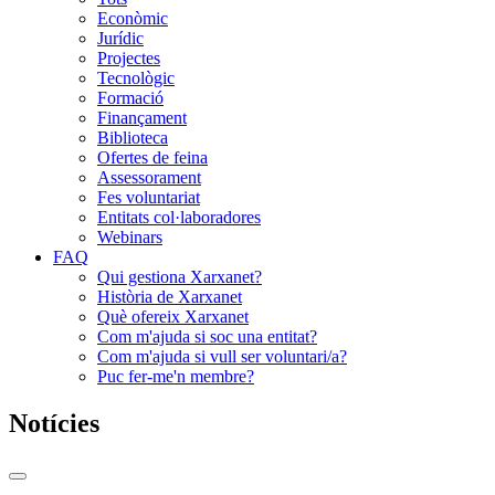
Econòmic
Jurídic
Projectes
Tecnològic
Formació
Finançament
Biblioteca
Ofertes de feina
Assessorament
Fes voluntariat
Entitats col·laboradores
Webinars
FAQ
Qui gestiona Xarxanet?
Història de Xarxanet
Què ofereix Xarxanet
Com m'ajuda si soc una entitat?
Com m'ajuda si vull ser voluntari/a?
Puc fer-me'n membre?
Notícies
Commutador