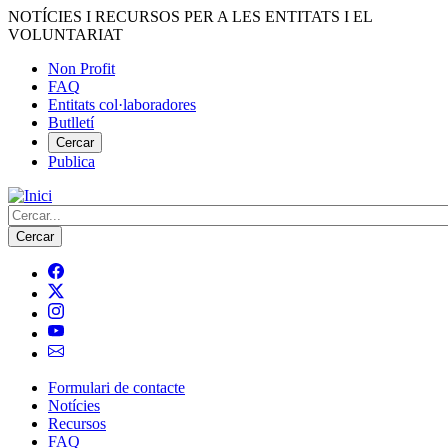
Vés
NOTÍCIES I RECURSOS PER A LES ENTITATS I EL
al
VOLUNTARIAT
contingut
Non Profit
FAQ
Menú
Entitats col·laboradores
del
Butlletí
compte
Cercar
Publica
d'usuari
Cerca
Formulari de contacte
Notícies
Navegació
Recursos
principal
FAQ