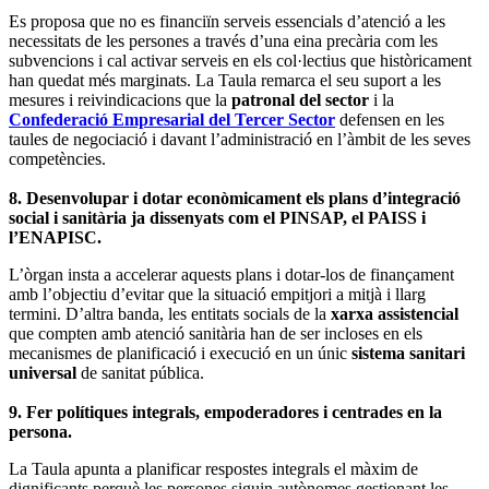
Es proposa que no es financiïn serveis essencials d’atenció a les
necessitats de les persones a través d’una eina precària com les
subvencions i cal activar serveis en els col·lectius que històricament
han quedat més marginats. La Taula remarca el seu suport a les
mesures i reivindicacions que la
patronal del sector
i la
Confederació Empresarial del Tercer Sector
defensen en les
taules de negociació i davant l’administració en l’àmbit de les seves
competències.
8. Desenvolupar i dotar econòmicament els plans d’integració
social i sanitària ja dissenyats com el PINSAP, el PAISS i
l’ENAPISC.
L’òrgan insta a accelerar aquests plans i dotar-los de finançament
amb l’objectiu d’evitar que la situació empitjori a mitjà i llarg
termini. D’altra banda, les entitats socials de la
xarxa assistencial
que compten amb atenció sanitària han de ser incloses en els
mecanismes de planificació i execució en un únic
sistema sanitari
universal
de sanitat pública.
9. Fer polítiques integrals, empoderadores i centrades en la
persona.
La Taula apunta a planificar respostes integrals el màxim de
dignificants perquè les persones siguin autònomes gestionant les