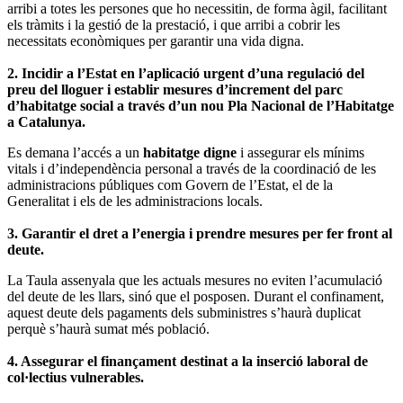
arribi a totes les persones que ho necessitin, de forma àgil, facilitant
els tràmits i la gestió de la prestació, i que arribi a cobrir les
necessitats econòmiques per garantir una vida digna.
2. Incidir a l’Estat en l’aplicació urgent d’una regulació del
preu del lloguer i establir mesures d’increment del parc
d’habitatge social a través d’un nou Pla Nacional de l’Habitatge
a Catalunya.
Es demana l’accés a un
habitatge digne
i assegurar els mínims
vitals i d’independència personal a través de la coordinació de les
administracions públiques com Govern de l’Estat, el de la
Generalitat i els de les administracions locals.
3. Garantir el dret a l’energia i prendre mesures per fer front al
deute.
La Taula assenyala que les actuals mesures no eviten l’acumulació
del deute de les llars, sinó que el posposen. Durant el confinament,
aquest deute dels pagaments dels subministres s’haurà duplicat
perquè s’haurà sumat més població.
4. Assegurar el finançament destinat a la inserció laboral de
col·lectius vulnerables.