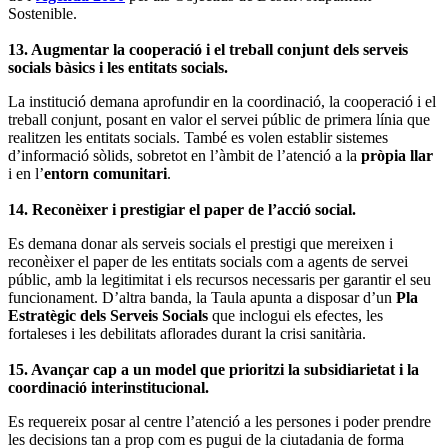
Sostenible.
13. Augmentar la cooperació i el treball conjunt dels serveis
socials bàsics i les entitats socials.
La institució demana aprofundir en la coordinació, la cooperació i el
treball conjunt, posant en valor el servei públic de primera línia que
realitzen les entitats socials. També es volen establir sistemes
d’informació sòlids, sobretot en l’àmbit de l’atenció a la
pròpia llar
i en l’
entorn comunitari
.
14. Reconèixer i prestigiar el paper de l’acció social.
Es demana donar als serveis socials el prestigi que mereixen i
reconèixer el paper de les entitats socials com a agents de servei
públic, amb la legitimitat i els recursos necessaris per garantir el seu
funcionament. D’altra banda, la Taula apunta a disposar d’un
Pla
Estratègic dels Serveis Socials
que inclogui els efectes, les
fortaleses i les debilitats aflorades durant la crisi sanitària.
15. Avançar cap a un model que prioritzi la subsidiarietat i la
coordinació interinstitucional.
Es requereix posar al centre l’atenció a les persones i poder prendre
les decisions tan a prop com es pugui de la ciutadania de forma