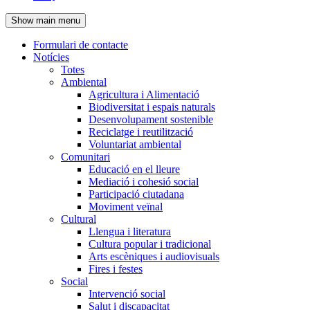
de
Show main menu
l'encapçalament
Formulari de contacte
Notícies
Navegació
Totes
principal
Ambiental
Agricultura i Alimentació
Biodiversitat i espais naturals
Desenvolupament sostenible
Reciclatge i reutilització
Voluntariat ambiental
Comunitari
Educació en el lleure
Mediació i cohesió social
Participació ciutadana
Moviment veïnal
Cultural
Llengua i literatura
Cultura popular i tradicional
Arts escèniques i audiovisuals
Fires i festes
Social
Intervenció social
Salut i discapacitat