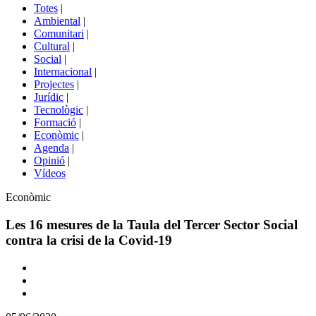
del
Totes
|
menú
Ambiental
|
de
Comunitari
|
portals
Cultural
|
Social
|
Internacional
|
Projectes
|
Jurídic
|
Tecnològic
|
Formació
|
Econòmic
|
Agenda
|
Opinió
|
Vídeos
Àmbit
Econòmic
de
la
Les 16 mesures de la Taula del Tercer Sector Social
notícia
contra la crisi de la Covid-19
Comparteix
Compartir
en