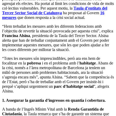
agreujat els efectes. Ha portat al límit les condicions de vida de molts
col·lectius vulnerables. Per aquest motiu, la
Taula d’entitats del
Tercer Sector Social de Catalunya
ha proposat al Govern
16
mesures
que donen resposta a la crisi social actual.
“Hem treballat les mesures amb les diferents federacions amb
l’objectiu de revertir la situació provocada per aquesta crisi”, explica
Francina Alsina
, presidenta de la Taula del Tercer Sector. Alsina
alerta que han de treballar conjuntament amb el Govern per poder
implementar aquestes mesures, que són les que poden ajudar a fer
les coses diferents per millorar la situació.
“Totes les mesures són imprescindibles, però ara ens hem de
focalitzar en la
pobresa
i en el problema amb l’
habitatge
. Abans de
la crisi, només a l’àrea metropolitana de Barcelona ja teníem un
milió de persones amb problemes habitacionals, ara la situació
s’agreuja encara més”, apunta Alsina. “Sabem que la competència és
de l’Estat, però s’ha de treballar amb el Govern per insistir-hi i
perquè s’apliqui urgentment un
parc d’habitatge social
”, afegeix
Alsina.
1. Assegurar la garantia d’ingressos en quantia i cobertura.
A banda de l’Ingrés Mínim Vital amb la
Renda Garantida de
Ciutadania
, la Taula remarca que s’ha de garantir un sistema que