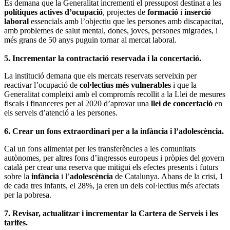
Es demana que la Generalitat incrementi el pressupost destinat a les
polítiques actives d’ocupació
, projectes de
formació
i
inserció
laboral
essencials amb l’objectiu que les persones amb discapacitat,
amb problemes de salut mental, dones, joves, persones migrades, i
més grans de 50 anys puguin tornar al mercat laboral.
5. Incrementar la contractació reservada i la concertació.
La institució demana que els mercats reservats serveixin per
reactivar l’ocupació de
col·lectius més vulnerables
i que la
Generalitat compleixi amb el compromís recollit a la Llei de mesures
fiscals i financeres per al 2020 d’aprovar una
llei de concertació
en
els serveis d’atenció a les persones.
6. Crear un fons extraordinari per a la infància i l’adolescència.
Cal un fons alimentat per les transferències a les comunitats
autònomes, per altres fons d’ingressos europeus i pròpies del govern
català per crear una reserva que mitigui els efectes presents i futurs
sobre la
infància
i l’
adolescència
de Catalunya. Abans de la crisi, 1
de cada tres infants, el 28%, ja eren un dels col·lectius més afectats
per la pobresa.
7. Revisar, actualitzar i incrementar la Cartera de Serveis i les
tarifes.