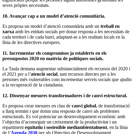
seves pròpies necessitats.
10. Avançar cap a un model d’atenció comunitària.
Es proposa un model d’atenció comunitària amb un
treball en
xarxa
amb les entitats socials per donar resposta a les necessitats de
cada territori i de cada barri, adaptant-se a les realitats locals en la
línia de les directives europees.
11. Incrementar els compromisos ja establerts en els
pressupostos 2020 en matèria de polítiques socials.
La Taula demana augmentar substancialment els recursos del 2020 i
el 2021 per a l’
atenció social
, tant recursos directes per a les
persones més vulnerables com incrementar serveis socials que ajudin
a la recuperació de la ciutadania.
12. Dissenyar mesures transformadores i de canvi estructural.
Es proposa crear mesures en clau de
canvi global
, de transformació
a llarg termini i que donin una resposta de canvi als problemes
estructurals. Es vol potenciar un desenvolupament econòmic amb
l’objectiu d’aconseguir un creixement de la productivitat i un
repartiment
equitatiu i sostenible mediambientalment
, en la línia
de l’
Agenda 2030
per als Objectius de Desenvolupament