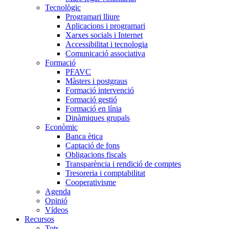
Tecnològic
Programari lliure
Aplicacions i programari
Xarxes socials i Internet
Accessibilitat i tecnologia
Comunicació associativa
Formació
PFAVC
Màsters i postgraus
Formació intervenció
Formació gestió
Formació en línia
Dinàmiques grupals
Econòmic
Banca ètica
Captació de fons
Obligacions fiscals
Transparència i rendició de comptes
Tresoreria i comptabilitat
Cooperativisme
Agenda
Opinió
Vídeos
Recursos
Tots